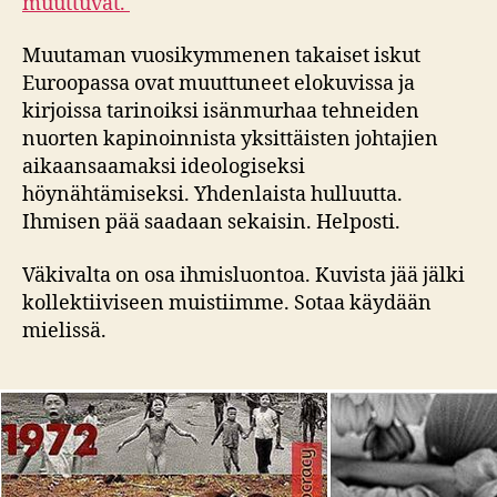
muuttuvat.
Muutaman vuosikymmenen takaiset iskut
Euroopassa ovat muuttuneet elokuvissa ja
kirjoissa tarinoiksi isänmurhaa tehneiden
nuorten kapinoinnista yksittäisten johtajien
aikaansaamaksi ideologiseksi
höynähtämiseksi. Yhdenlaista hulluutta.
Ihmisen pää saadaan sekaisin. Helposti.
Väkivalta on osa ihmisluontoa. Kuvista jää jälki
kollektiiviseen muistiimme. Sotaa käydään
mielissä.