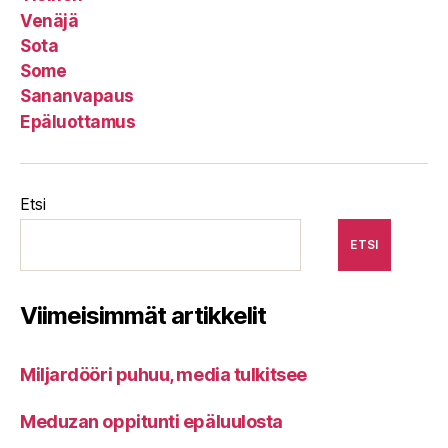
Venäjä
Sota
Some
Sananvapaus
Epäluottamus
Etsi
ETSI
Viimeisimmät artikkelit
Miljardööri puhuu, media tulkitsee
Meduzan oppitunti epäluulosta