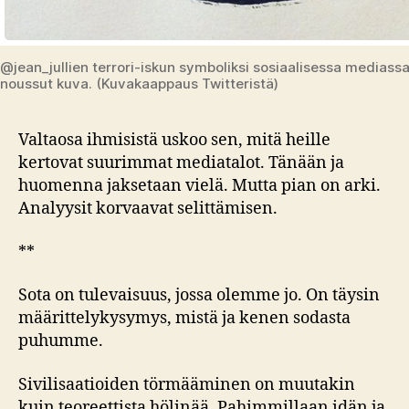
@jean_jullien terrori-iskun symboliksi sosiaalisessa mediass
noussut kuva. (Kuvakaappaus Twitteristä)
Valtaosa ihmisistä uskoo sen, mitä heille
kertovat suurimmat mediatalot. Tänään ja
huomenna jaksetaan vielä. Mutta pian on arki.
Analyysit korvaavat selittämisen.
**
Sota on tulevaisuus, jossa olemme jo. On täysin
määrittelykysymys, mistä ja kenen sodasta
puhumme.
Sivilisaatioiden törmääminen on muutakin
kuin teoreettista hölinää. Pahimmillaan idän ja