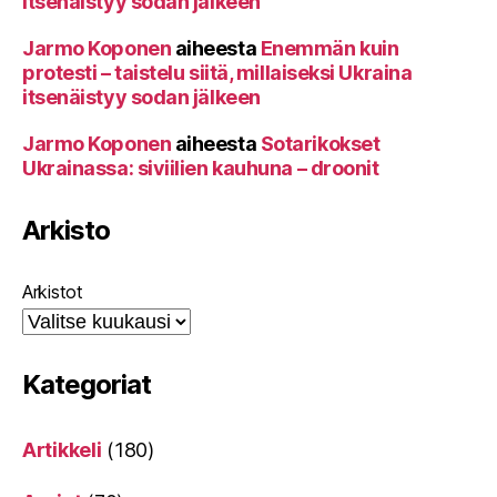
itsenäistyy sodan jälkeen
Jarmo Koponen
aiheesta
Enemmän kuin
protesti – taistelu siitä, millaiseksi Ukraina
itsenäistyy sodan jälkeen
Jarmo Koponen
aiheesta
Sotarikokset
Ukrainassa: siviilien kauhuna – droonit
Arkisto
Arkistot
Kategoriat
Artikkeli
(180)