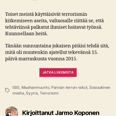
Toiset meistä käyttäisivät terrorismin
kitkemiseen aseita, valtaosalle riittää se, että
tehtäviinsä palkatut ihmiset hoitavat työnsä.
Kuunnellaan heitä.
Tänään sunnuntaina jokaisen pitäisi tehdä sitä,
mitä oli muutenkin ajatellut tekevänsä 15.
päivä marraskuuta vuonna 2015.
JATKA LUKEMISTA
ISIS
,
Maahanmuutto
,
Pariisin terrori-iskut
,
Sosiaalinen
Avainsanat
media
,
Syyria
,
Terrorismi
Kirjoittanut Jarmo Koponen