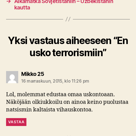
→
Aikamatka Sovjetistaniin – Uzbekistanin
kautta
Yksi vastaus aiheeseen “En
usko terrorismiin”
sanoo:
Mikko 25
16 marraskuun, 2015, klo 11:26 pm
Lol, molemmat edustaa omaa uskontoaan.
Näköjään olkiukkoilu on ainoa keino puolustaa
natsismin kaltaista vihauskontoa.
VASTAA