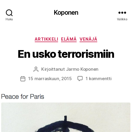
Koponen
Haku
Valikko
Kategoriat
ARTIKKELI
ELÄMÄ
VENÄJÄ
En usko terrorismiin
Kirjoittanut
Jarmo Koponen
Kirjoittaja
artikkeliin
15 marraskuun, 2015
1 kommentti
Julkaisupäivämäärä
En
usko
terrorismi