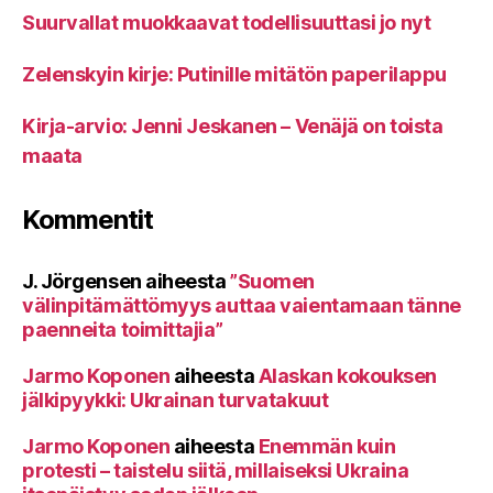
Suurvallat muokkaavat todellisuuttasi jo nyt
Zelenskyin kirje: Putinille mitätön paperilappu
Kirja-arvio: Jenni Jeskanen – Venäjä on toista
maata
Kommentit
J. Jörgensen
aiheesta
”Suomen
välinpitämättömyys auttaa vaientamaan tänne
paenneita toimittajia”
Jarmo Koponen
aiheesta
Alaskan kokouksen
jälkipyykki: Ukrainan turvatakuut
Jarmo Koponen
aiheesta
Enemmän kuin
protesti – taistelu siitä, millaiseksi Ukraina