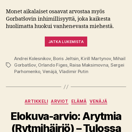
Monet aikalaiset osaavat arvostaa myös
Gorbatšovin inhimillisyyttä, joka kaikesta
huolimatta huokui vanhenevasta miehestä.
JATKA LUKEMISTA
Andrei Kolesnikov
,
Boris Jeltsin
,
Kirill Martynov
,
Mihail
Gorbatšov
,
Orlando Figes
,
Raisa Maksimovna
,
Sergei
Avainsanat
Parhomenko
,
Venäjä
,
Vladimir Putin
Kategoriat
ARTIKKELI
ARVIOT
ELÄMÄ
VENÄJÄ
Elokuva-arvio: Arytmia
(Rytmihäiriö) – Tulossa