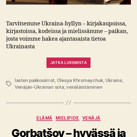
Tarvitsemme Ukraina-hyllyn – kirjakaupoissa,
kirjastoissa, kodeissa ja mielissämme – paikan,
josta voimme hakea ajantasaista tietoa
Ukrainasta
JATKA LUKEMISTA
lasten pakkosiirrot
,
Olesya Khromeychuk
,
Ukraina
,
Avainsanat
Venäjän-Ukrainan sota
,
venäläistäminen
Kategoriat
ELÄMÄ
MIELIPIDE
VENÄJÄ
Gorbatšov – hyvässä ja