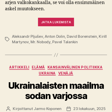
arjen valkokankaalla, se voi olla ensimmäinen
askel muutokseen.
JATKA LUKEMISTA
Aleksandr Pljušev
,
Anton Dolin
,
David Borenstein
,
Kirill
Avainsanat
Martynov
,
Mr. Nobody
,
Pavel Talankin
Kategoriat
ARTIKKELI
ELÄMÄ
KANSAINVÄLINEN POLITIIKKA
UKRAINA
VENÄJÄ
Ukrainalaisten maailma
sodan varjossa
Kirjoittanut
Jarmo Koponen
23 lokakuun, 2025
Kirjoittaja
Julkaisupäivämäärä