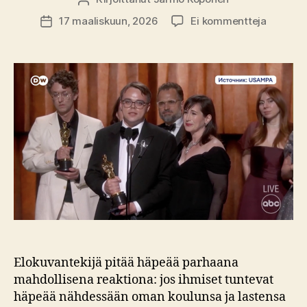
artikkeli
17 maaliskuun, 2026
Ei kommentteja
Julkaisupäivämäärä
Oscar
Venäjäll
kansain
tuotant
häiriköi
sortoko
Elokuvantekijä pitää häpeää parhaana
mahdollisena reaktiona: jos ihmiset tuntevat
häpeää nähdessään oman koulunsa ja lastensa