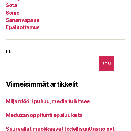
Sota
Some
Sananvapaus
Epäluottamus
Etsi
ETSI
Viimeisimmät artikkelit
Miljardööri puhuu, media tulkitsee
Meduzan oppitunti epäluulosta
Suurvallat muokkaavat todellisuuttasi jo nyt