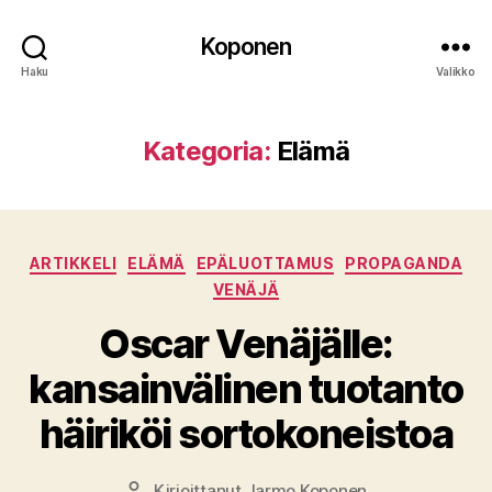
Koponen
Haku
Valikko
Kategoria:
Elämä
Kategoriat
ARTIKKELI
ELÄMÄ
EPÄLUOTTAMUS
PROPAGANDA
VENÄJÄ
Oscar Venäjälle:
kansainvälinen tuotanto
häiriköi sortokoneistoa
Kirjoittanut
Jarmo Koponen
Kirjoittaja