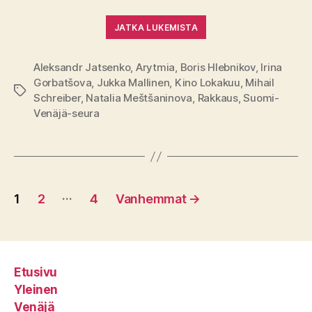
JATKA LUKEMISTA
Aleksandr Jatsenko
,
Arytmia
,
Boris Hlebnikov
,
Irina
Gorbatšova
,
Jukka Mallinen
,
Kino Lokakuu
,
Mihail
Avainsanat
Schreiber
,
Natalia Meštšaninova
,
Rakkaus
,
Suomi-
Venäjä-seura
Artikkelien
…
1
2
4
Vanhemmat
→
sivutus
Etusivu
Yleinen
Venäjä