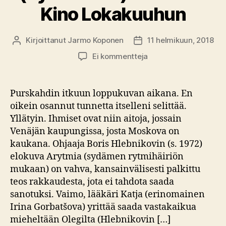
Kino Lokakuuhun
Kirjoittanut
Jarmo Koponen
11 helmikuun, 2018
Kirjoittaja
Julkaisupäivämäärä
artikkeliin
Ei kommentteja
Elokuva-
arvio:
Arytmia
Purskahdin itkuun loppukuvan aikana. En
(Rytmihäiriö)
oikein osannut tunnetta itselleni selittää.
–
Yllätyin. Ihmiset ovat niin aitoja, jossain
Tulossa
Venäjän kaupungissa, josta Moskova on
Kino
kaukana. Ohjaaja Boris Hlebnikovin (s. 1972)
Lokakuuhun
elokuva Arytmia (sydämen rytmihäiriön
mukaan) on vahva, kansainvälisesti palkittu
teos rakkaudesta, jota ei tahdota saada
sanotuksi. Vaimo, lääkäri Katja (erinomainen
Irina Gorbatšova) yrittää saada vastakaikua
mieheltään Olegilta (Hlebnikovin […]