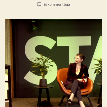
artikkeliin
Ei kommentteja
Ukrainalaisten
maailma
sodan
varjossa