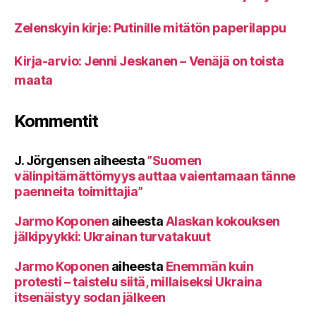
Zelenskyin kirje: Putinille mitätön paperilappu
Kirja-arvio: Jenni Jeskanen – Venäjä on toista
maata
Kommentit
J. Jörgensen
aiheesta
”Suomen
välinpitämättömyys auttaa vaientamaan tänne
paenneita toimittajia”
Jarmo Koponen
aiheesta
Alaskan kokouksen
jälkipyykki: Ukrainan turvatakuut
Jarmo Koponen
aiheesta
Enemmän kuin
protesti – taistelu siitä, millaiseksi Ukraina
itsenäistyy sodan jälkeen