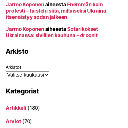
Jarmo Koponen
aiheesta
Enemmän kuin
protesti – taistelu siitä, millaiseksi Ukraina
itsenäistyy sodan jälkeen
Jarmo Koponen
aiheesta
Sotarikokset
Ukrainassa: siviilien kauhuna – droonit
Arkisto
Arkistot
Kategoriat
Artikkeli
(180)
Arviot
(70)