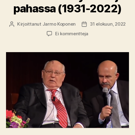
pahassa (1931-2022)
Kirjoittanut
Jarmo Koponen
31 elokuun, 2022
Kirjoittaja
Julkaisupäivämäärä
artikkeliin
Ei kommentteja
Gorbatšov
–
hyvässä
ja
pahassa
(1931-
2022)