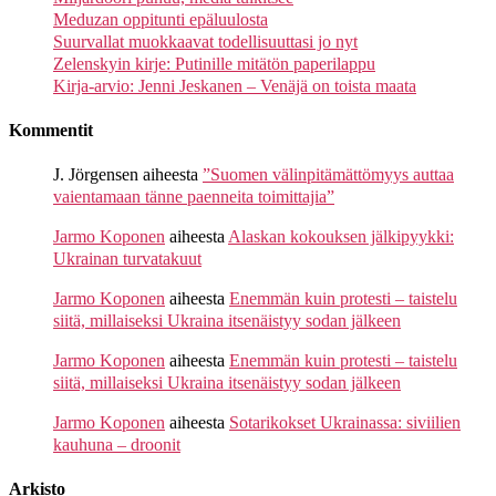
Meduzan oppitunti epäluulosta
Suurvallat muokkaavat todellisuuttasi jo nyt
Zelenskyin kirje: Putinille mitätön paperilappu
Kirja-arvio: Jenni Jeskanen – Venäjä on toista maata
Kommentit
J. Jörgensen
aiheesta
”Suomen välinpitämättömyys auttaa
vaientamaan tänne paenneita toimittajia”
Jarmo Koponen
aiheesta
Alaskan kokouksen jälkipyykki:
Ukrainan turvatakuut
Jarmo Koponen
aiheesta
Enemmän kuin protesti – taistelu
siitä, millaiseksi Ukraina itsenäistyy sodan jälkeen
Jarmo Koponen
aiheesta
Enemmän kuin protesti – taistelu
siitä, millaiseksi Ukraina itsenäistyy sodan jälkeen
Jarmo Koponen
aiheesta
Sotarikokset Ukrainassa: siviilien
kauhuna – droonit
Arkisto