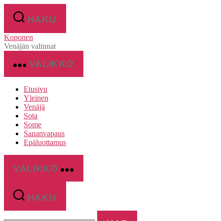
Siirry
sisältöön
HAKU
Koponen
Venäjän valinnat
VALIKKO
Etusivu
Yleinen
Venäjä
Sota
Some
Sananvapaus
Epäluottamus
VALIKKO
HAKU
Haku: