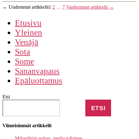
Artikkelien
←
Uudemmat
artikkelit
1
2
…
7
Vanhemmat
artikkelit
→
sivutus
Etusivu
Yleinen
Venäjä
Sota
Some
Sananvapaus
Epäluottamus
Etsi
ETSI
Viimeisimmät artikkelit
Miljardööri puhuu, media tulkitsee