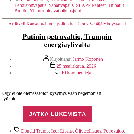
Lehdistönvapaus
,
Sananvapaus
,
SLAPP-kanteet
,
Thibault
Bruttin
,
Ylikuormittavat oikeusjutut
Kategoriat
Artikkeli
Kansainvälinen politiikka
Talous
Venäjä
Yhdysvallat
Putinin petrovaltio, Trumpin
energiaylivalta
Kirjoittaja
Kirjoittanut
Jarmo Koponen
Julkaisupäivämäärä
25 maaliskuun, 2026
artikkeliin
Ei kommentteja
Putinin
petrovaltio,
Trumpin
energiaylivalta
Öljy ei ole olemassaolon kysymys vaan hegemonian
työkalu.
JATKA LUKEMISTA
Avainsanat
Donald Trump
,
Igor Lipsits
,
Öljyteollisuus
,
Petrovaltio
,