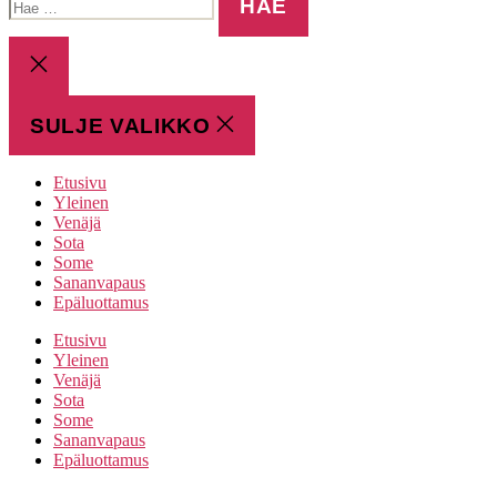
SULJE
HAKU
SULJE VALIKKO
Etusivu
Yleinen
Venäjä
Sota
Some
Sananvapaus
Epäluottamus
Etusivu
Yleinen
Venäjä
Sota
Some
Sananvapaus
Epäluottamus