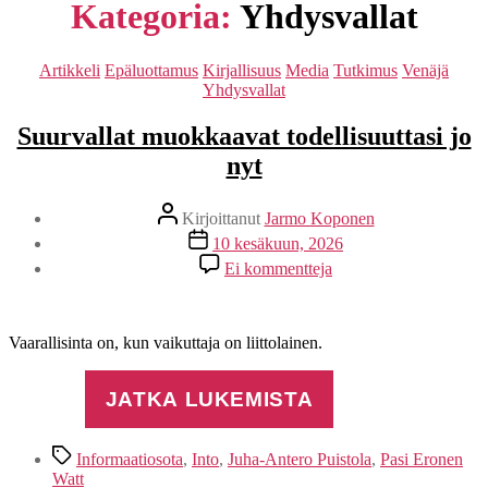
Kategoria:
Yhdysvallat
Kategoriat
Artikkeli
Epäluottamus
Kirjallisuus
Media
Tutkimus
Venäjä
Yhdysvallat
Suurvallat muokkaavat todellisuuttasi jo
nyt
Kirjoittaja
Kirjoittanut
Jarmo Koponen
Julkaisupäivämäärä
10 kesäkuun, 2026
artikkeliin
Ei kommentteja
Suurvallat
muokkaavat
todellisuuttasi
jo
Vaarallisinta on, kun vaikuttaja on liittolainen.
nyt
JATKA LUKEMISTA
Avainsanat
Informaatiosota
,
Into
,
Juha-Antero Puistola
,
Pasi Eronen
Watt