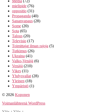
Media
(72)
mielipide
(76)
oppositio
(31)
Propaganda
(40)
Sananvapaus
(28)
Some
(20)
Sota
(65)
Talous
(20)
Televisio
(17)
Toimittajat ilman rajoja
(5)
Tutkimus
(26)
Ukraina
(41)
Valko-Venäjä
(6)
Venäjä
(210)
Vikes
(11)
Yhdysvallat
(28)
Yleinen
(18)
Ympäristö
(1)
© 2026
Koponen
Voimanlähteenä WordPress
Ylös
↑
Ylös
↑