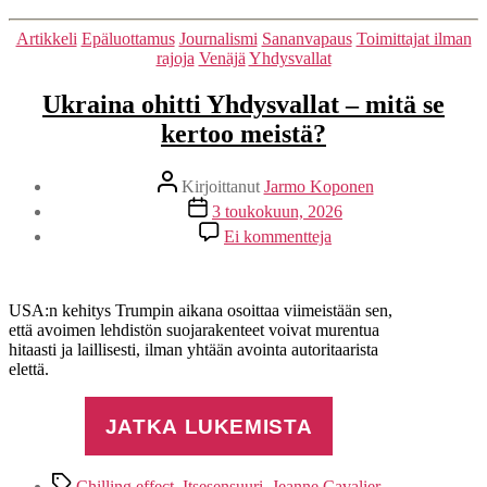
Kategoriat
Artikkeli
Epäluottamus
Journalismi
Sananvapaus
Toimittajat ilman
rajoja
Venäjä
Yhdysvallat
Ukraina ohitti Yhdysvallat – mitä se
kertoo meistä?
Kirjoittaja
Kirjoittanut
Jarmo Koponen
Julkaisupäivämäärä
3 toukokuun, 2026
artikkeliin
Ei kommentteja
Ukraina
ohitti
Yhdysvallat
–
USA:n kehitys Trumpin aikana osoittaa viimeistään sen,
mitä
että avoimen lehdistön suojarakenteet voivat murentua
se
hitaasti ja laillisesti, ilman yhtään avointa autoritaarista
kertoo
elettä.
meistä?
JATKA LUKEMISTA
Avainsanat
Chilling effect
,
Itsesensuuri
,
Jeanne Cavalier
,