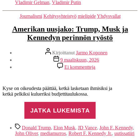
Vladimir Gelman
,
Vladimir Putin
Kategoriat
Journalismi
Kehitysyhteistyö
mielipide
Yhdysvallat
Amerikan uusjako: Trump, Musk ja
Kennedyn perinnön ryöstö
Kirjoittaja
Kirjoittanut
Jarmo Koponen
Julkaisupäivämäärä
9 maaliskuun, 2026
artikkeliin
Ei kommentteja
Amerikan
uusjako:
Trump,
Musk
Kyse on oikeudesta päättää, ketkä lasketaan ihmisiksi ja
ja
ketkä pelkiksi kulueriksi budjettitaulukossa.
Kennedyn
perinnön
JATKA LUKEMISTA
ryöstö
Avainsanat
Donald Trump
,
Elon Musk
,
JD Vance
,
John F. Kennedy
,
John Oliver
,
mediamurros
,
Robert F. Kennedy Jr.
,
uutissatiiri