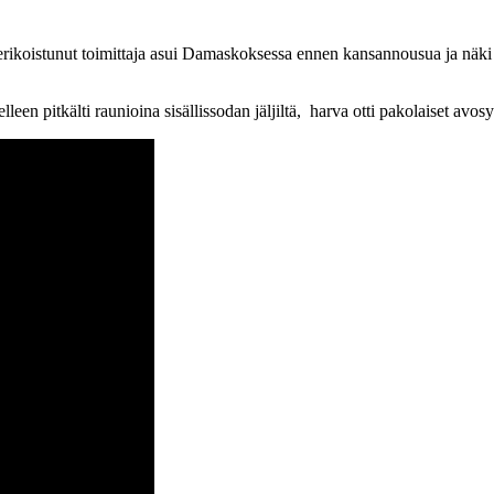
 erikoistunut toimittaja asui Damaskoksessa ennen kansannousua ja näki 
leen pitkälti raunioina sisällissodan jäljiltä, harva otti pakolaiset avosy