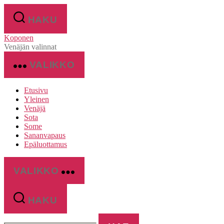
Siirry
sisältöön
HAKU
Koponen
Venäjän valinnat
VALIKKO
Etusivu
Yleinen
Venäjä
Sota
Some
Sananvapaus
Epäluottamus
VALIKKO
HAKU
Haku: