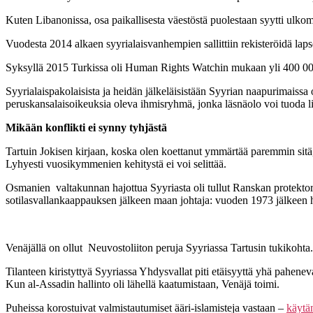
Kuten Libanonissa, osa paikallisesta väestöstä puolestaan syytti ulkom
Vuodesta 2014 alkaen syyrialaisvanhempien sallittiin rekisteröidä lap
Syksyllä 2015 Turkissa oli Human Rights Watchin mukaan yli 400 000 k
Syyrialaispakolaisista ja heidän jälkeläisistään Syyrian naapurimaissa o
peruskansalaisoikeuksia oleva ihmisryhmä, jonka läsnäolo voi tuoda l
Mikään konflikti ei synny tyhjästä
Tartuin Jokisen kirjaan, koska olen koettanut ymmärtää paremmin sitä, 
Lyhyesti vuosikymmenien kehitystä ei voi selittää.
Osmanien valtakunnan hajottua Syyriasta oli tullut Ranskan protektor
sotilasvallankaappauksen jälkeen maan johtaja: vuoden 1973 jälkeen h
Venäjällä on ollut Neuvostoliiton peruja Syyriassa Tartusin tukikohta.
Tilanteen kiristyttyä Syyriassa Yhdysvallat piti etäisyyttä yhä pahene
Kun al-Assadin hallinto oli lähellä kaatumistaan, Venäjä toimi.
Puheissa korostuivat valmistautumiset ääri-islamisteja vastaan –
käytän