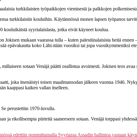
aalaisia turkkilaisten työpaikkojen viemisestä ja palkkojen polkemisesta
sensa turkkilaisiin kouluihin. Käytännössä monen lapsen työpanos tarvitt
ouluikäistä syyrialaislasta, jotka eivät käyneet koulua.
n Jokisen mukaan vaarassa tulla – kuten palestiinalaisista heitä ennen – 
isää epävakautta koko Lähi-itään vuosiksi tai jopa vuosikymmeniksi ete
millaiseen sotaan Venäjä päätti osallistua avoimesti. Jokisen teos avaa
aatti, joka itsenäistyi toisen maailmansodan jälkeen vuonna 1946. Nyky
än kaappasi kaiken vallan itselleen.
 Se perustettiin 1970-luvulla.
vaan ja rikollisempia piirteitä saaneeseen sotaan. Venäjä torppasi yhdes
nössä edettiin pommittamalla Syyriassa Assadin hallintoa vastaan käyne