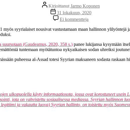
Kirjoittaja
Kirjoittanut
Jarmo Koponen
Julkaisupäivämäärä
31 lokakuun, 2020
artikkeliin
Ei kommentteja
Kirja-
arvio:
 myös syyrialaiset nousivat vastustamaan maan hallinnon ylilyöntejä ja 
Saana-
duksi.
Maria
Jokinen
a suursotaan (Gaudeamus, 2020, 358 s.)
panee lukijansa kysymään itsel
–
kenemättömiä tuntemaan myötätuntoa nykyaikaisen sodan uhreiksi joutune
Ääniä
ässään puheessa al-Assad totesi Syyrian maksaneen sodasta raskaan hin
sodasta
ojen ulkopuolella käyty informaatiosota, jossa ovat korostuneet usein
utisointi, jota on vahvistettu sosiaalisessa mediassa. Syyrian hallinnon
 legitiimi ja vakautta luova) Syyrian hallinto, on toistettu myös Suom