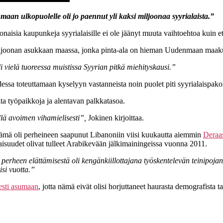
an ulkopuolelle oli jo paennut yli kaksi miljoonaa syyrialaista.”
onaisia kaupunkeja syyrialaisille ei ole jäänyt muuta vaihtoehtoa kuin e
miljoonan asukkaan maassa, jonka pinta-ala on hieman Uudenmaan maak
li vielä tuoreessa muistissa Syyrian pitkä miehityskausi.”
essa toteuttamaan kyselyyn vastanneista noin puolet piti syyrialaispako
ilta työpaikkoja ja alentavan palkkatasoa.
illä avoimen vihamielisesti”,
Jokinen kirjoittaa.
 Tämä oli perheineen saapunut Libanoniin viisi kuukautta aiemmin
Deraas
aisuudet olivat tulleet Arabikevään jälkimainingeissa vuonna 2011.
rheen elättämisestä oli kengänkiillottajana työskentelevän teinipojan h
isi vuotta.”
sesti asumaan
, jotta nämä eivät olisi horjuttaneet haurasta demografista t