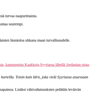
tsiä turvaa naapurimaista.
untaa suurempi.
laisten läsnäoloa uhkana maan turvallisuudelle.
ta, kaupungista Kaakkois-Syyriassa lähellä Jordanian rajaa,
arteilla. Toisin kuin Idris, joka vielä Syyriassa asuessaan
asapainoa. Lisäksi väkivaltaisuuksien pelättiin leviävän