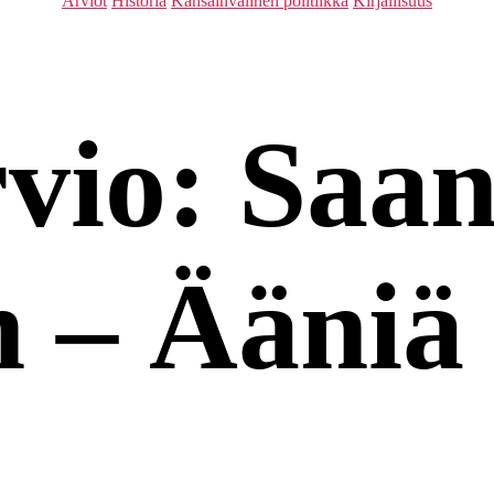
Arviot
Historia
Kansainvälinen politiikka
Kirjallisuus
rvio: Saa
 – Ääniä