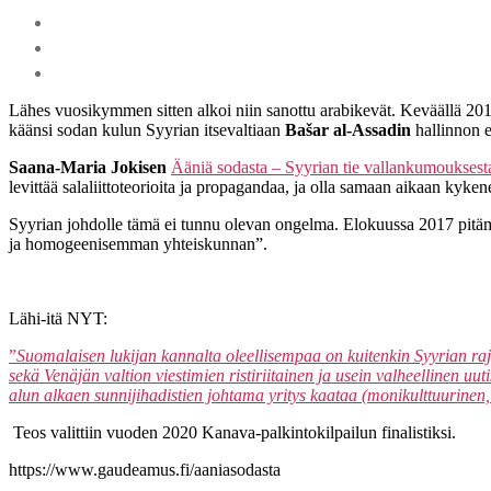
Lähes vuosikymmen sitten alkoi niin sanottu arabikevät. Keväällä 2011
käänsi sodan kulun Syyrian itsevaltiaan
Bašar al-Assadin
hallinnon e
Saana-Maria Jokisen
Ääniä sodasta – Syyrian tie vallankumouksest
levittää salaliittoteorioita ja propagandaa, ja olla samaan aikaan ky
Syyrian johdolle tämä ei tunnu olevan ongelma. Elokuussa 2017 pitäm
ja homogeenisemman yhteiskunnan”.
Lähi-itä NYT:
”
Suomalaisen lukijan kannalta oleellisempaa on kuitenkin Syyrian raj
sekä Venäjän valtion viestimien ristiriitainen ja usein valheellinen u
alun alkaen sunnijihadistien johtama yritys kaataa (monikulttuurinen,
Teos valittiin vuoden 2020 Kanava-palkintokilpailun finalistiksi.
https://www.gaudeamus.fi/aaniasodasta