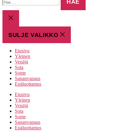
SULJE
HAKU
SULJE VALIKKO
Etusivu
Yleinen
Venäjä
Sota
Some
Sananvapaus
Epäluottamus
Etusivu
Yleinen
Venäjä
Sota
Some
Sananvapaus
Epäluottamus