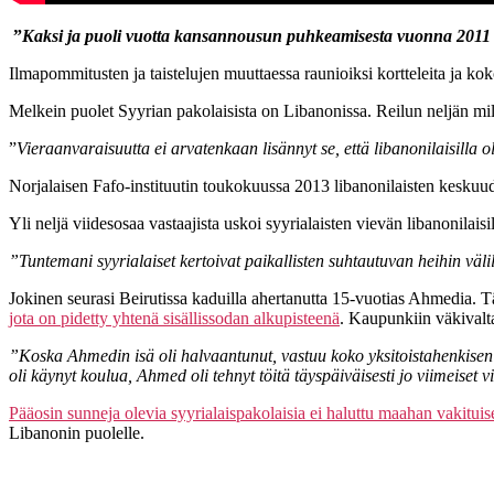
”
Kaksi ja puoli vuotta kansannousun puhkeamisesta vuonna 2011 ma
Ilmapommitusten ja taistelujen muuttaessa raunioiksi kortteleita ja kok
Melkein puolet Syyrian pakolaisista on Libanonissa. Reilun neljän 
”
Vieraanvaraisuutta ei arvatenkaan lisännyt se, että libanonilaisilla o
Norjalaisen Fafo-instituutin toukokuussa 2013 libanonilaisten keskuud
Yli neljä viidesosaa vastaajista uskoi syyrialaisten vievän libanonilais
”Tuntemani syyrialaiset kertoivat paikallisten suhtautuvan heihin väl
Jokinen seurasi Beirutissa kaduilla ahertanutta 15-vuotias Ahmedia.
jota on pidetty yhtenä sisällissodan alkupisteenä
. Kaupunkiin väkivalt
”Koska Ahmedin isä oli halvaantunut, vastuu koko yksitoistahenkisen pe
oli käynyt koulua, Ahmed oli tehnyt töitä täyspäiväisesti jo viimeiset vi
Pääosin sunneja olevia syyrialaispakolaisia ei haluttu maahan vakitui
Libanonin puolelle.