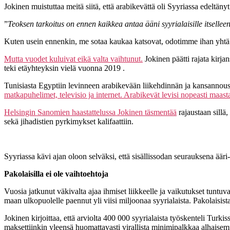
Jokinen muistuttaa meitä siitä, että arabikevättä oli Syyriassa edeltänyt 
”
Teoksen tarkoitus on ennen kaikkea antaa ääni syyrialaisille itselle
Kuten usein ennenkin, me sotaa kaukaa katsovat, odotimme ihan yhtä p
Mutta vuodet kuluivat eikä valta vaihtunut.
Jokinen päätti rajata kirja
teki etäyhteyksin vielä vuonna 2019 .
Tunisiasta Egyptiin levinneen arabikevään liikehdinnän ja kansannousuj
matkapuhelimet, televisio ja internet. Arabikevät levisi nopeasti maasta
Helsingin Sanomien haastattelussa Jokinen täsmentää
rajaustaan sillä,
sekä jihadistien pyrkimykset kalifaattiin.
Syyriassa kävi ajan oloon selväksi, että sisällissodan seurauksena ääri-is
Pakolaisilla ei ole vaihtoehtoja
Vuosia jatkunut väkivalta ajaa ihmiset liikkeelle ja vaikutukset tuntuv
maan ulkopuolelle paennut yli viisi miljoonaa syyrialaista. Pakolaisist
Jokinen kirjoittaa, että arviolta 400 000 syyrialaista työskenteli Turkis
maksettiinkin yleensä huomattavasti virallista minimipalkkaa alhaise