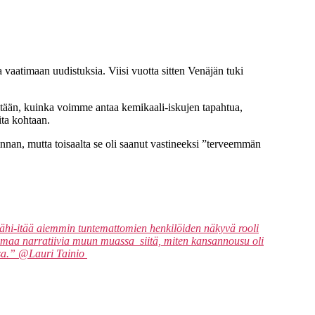
vaatimaan uudistuksia. Viisi vuotta sitten Venäjän tuki
tään, kuinka voimme antaa kemikaali-iskujen tapahtua,
ita kohtaan.
nan, mutta toisaalta se oli saanut vastineeksi ”terveemmän
 Lähi-itää aiemmin tuntemattomien henkilöiden näkyvä rooli
 luomaa narratiivia muun muassa siitä, miten kansannousu oli
essa.” @Lauri Tainio