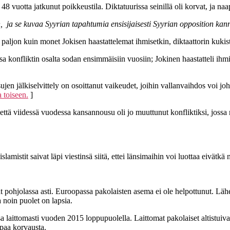
48 vuotta jatkunut poikkeustila. Diktatuurissa seinillä oli korvat, ja naap
en, ja se kuvaa Syyrian tapahtumia ensisijaisesti Syyrian opposition ka
aljon kuin monet Jokisen haastattelemat ihmisetkin, diktaattorin kukist
nsa konfliktin osalta sodan ensimmäisiin vuosiin; Jokinen haastatteli ihm
en jälkiselvittely on osoittanut vaikeudet, joihin vallanvaihdos voi joh
 toiseen.
]
 että viidessä vuodessa kansannousu oli jo muuttunut konfliktiksi, jossa r
lamistit saivat läpi viestinsä siitä, ettei länsimaihin voi luottaa eivätkä n
at pohjolassa asti. Euroopassa pakolaisten asema ei ole helpottunut. Lähe
a noin puolet on lapsia.
sa laittomasti vuoden 2015 loppupuolella. Laittomat pakolaiset altistuivat 
mpaa korvausta.