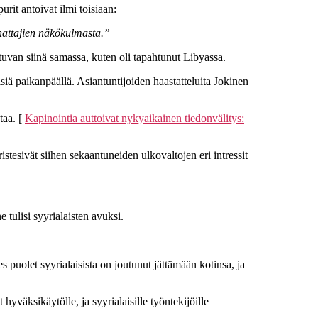
urit antoivat ilmi toisiaan:
nnattajien näkökulmasta.”
uvan siinä samassa, kuten oli tapahtunut Libyassa.
isiä paikanpäällä. Asiantuntijoiden haastatteluita Jokinen
taa. [
Kapinointia auttoivat nykyaikainen tiedonvälitys:
istesivät siihen sekaantuneiden ulkovaltojen eri intressit
e tulisi syyrialaisten avuksi.
s puolet syyrialaisista on joutunut jättämään kotinsa, ja
hyväksikäytölle, ja syyrialaisille työntekijöille