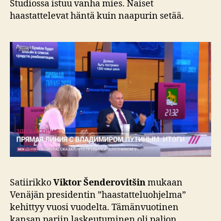
Studiossa istuu vanha mies. Naiset
haastattelevat häntä kuin naapurin setää.
Satiirikko
Viktor Šenderovitšin
mukaan
Venäjän presidentin ”haastatteluohjelma”
kehittyy vuosi vuodelta. Tämänvuotinen
kansan pariin laskeutuminen oli paljon