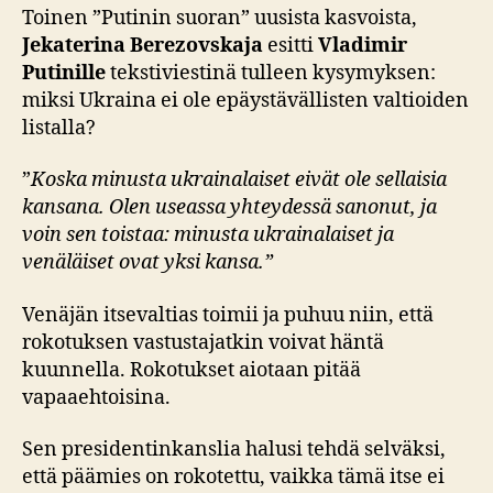
Toinen ”Putinin suoran” uusista kasvoista,
Jekaterina Berezovskaja
esitti
Vladimir
Putinille
tekstiviestinä tulleen kysymyksen:
miksi Ukraina ei ole epäystävällisten valtioiden
listalla?
”
Koska minusta ukrainalaiset eivät ole sellaisia
kansana. Olen useassa yhteydessä sanonut, ja
voin sen toistaa: minusta ukrainalaiset ja
venäläiset ovat yksi kansa.”
Venäjän itsevaltias toimii ja puhuu niin, että
rokotuksen vastustajatkin voivat häntä
kuunnella. Rokotukset aiotaan pitää
vapaaehtoisina.
Sen presidentinkanslia halusi tehdä selväksi,
että päämies on rokotettu, vaikka tämä itse ei