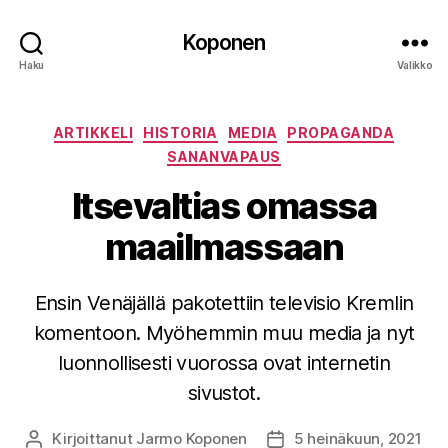
Koponen
Haku
Valikko
Kategoriat
ARTIKKELI
HISTORIA
MEDIA
PROPAGANDA
SANANVAPAUS
Itsevaltias omassa
maailmassaan
Ensin Venäjällä pakotettiin televisio Kremlin
komentoon. Myöhemmin muu media ja nyt
luonnollisesti vuorossa ovat internetin
sivustot.
Kirjoittanut
Jarmo Koponen
5 heinäkuun, 2021
Kirjoittaja
Julkaisupäivämäärä