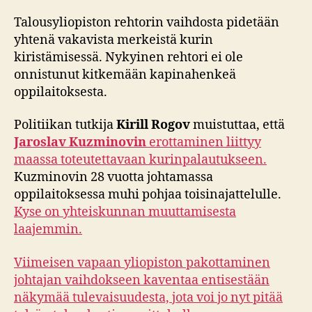
Talousyliopiston rehtorin vaihdosta pidetään
yhtenä vakavista merkeistä kurin
kiristämisessä. Nykyinen rehtori ei ole
onnistunut kitkemään kapinahenkeä
oppilaitoksesta.
Politiikan tutkija
Kirill Rogov
muistuttaa, että
Jaroslav Kuzminovin
erottaminen liittyy
maassa toteutettavaan kurinpalautukseen.
Kuzminovin 28 vuotta johtamassa
oppilaitoksessa muhi pohjaa toisinajattelulle.
Kyse on yhteiskunnan muuttamisesta
laajemmin.
Viimeisen vapaan yliopiston pakottaminen
johtajan vaihdokseen kaventaa entisestään
näkymää tulevaisuudesta, jota voi jo nyt pitää