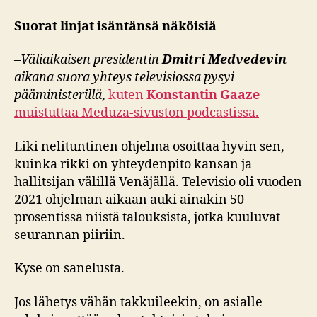
Suorat linjat isäntänsä näköisiä
–
Väliaikaisen presidentin
Dmitri Medvedevin
aikana suora yhteys televisiossa pysyi
pääministerillä
,
kuten
Konstantin Gaaze
muistuttaa Meduza-sivuston podcastissa.
Liki nelituntinen ohjelma osoittaa hyvin sen,
kuinka rikki on yhteydenpito kansan ja
hallitsijan välillä Venäjällä. Televisio oli vuoden
2021 ohjelman aikaan auki ainakin 50
prosentissa niistä talouksista, jotka kuuluvat
seurannan piiriin.
Kyse on sanelusta.
Jos lähetys vähän takkuileekin, on asialle