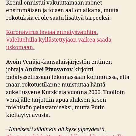
Kreml onnistui vakuuttamaan monet
ensimmäisen ja toisen aallon aikana, mutta
rokotuksia ei ole saatu lisättyä tarpeeksi.
Koronavirus leviää ennätysvauhtia.
Valehtelulla kyllästettyjäon vaikea saada
uskomaan.
Avoin Venäjä -kansalaisjärjestön entinen
johtaja
Andrei Pivovarov
kirjoitti
pidätyssellissään tekemässään kolumnissa, että
maan rokotustilanne muistuttaa häntä
sukellusvene Kurskista vuonna 2000. Tuolloin
Venäjälle tarjottiin apua aluksen ja sen
miehistön pelastamiseksi, mutta Putin
kieltäytyi avusta.
–
Ilmeisesti silloinkin oli kyse ylpeydestä
,