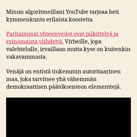
Minun algoritmeillani YouTube tarjoaa heti
kymmenkunta erilaista koostetta.
Parhaimmat yhteenvedot ovat piikittelyä ja
erinomaista viihdettä.
Virheille, jopa
valehtelulle, irvaillaan mutta kyse on kuitenkin
vakavammasta.
Venäjä on entistä tiukemmin autoritaarinen
maa, joka tarvitsee yhä vähemmän
demokraattisen päätöksenteon elementtejä.