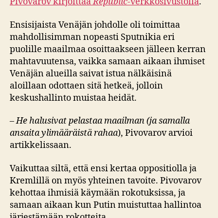
Pivovarov kirjoittaa
Republic-
verkkosivustolla
.
Ensisijaista Venäjän johdolle oli toimittaa
mahdollisimman nopeasti Sputnikia eri
puolille maailmaa osoittaakseen jälleen kerran
mahtavuutensa, vaikka samaan aikaan ihmiset
Venäjän alueilla saivat istua nälkäisinä
aloillaan odottaen sitä hetkeä, jolloin
keskushallinto muistaa heidät.
–
He halusivat pelastaa maailman (ja samalla
ansaita ylimääräistä rahaa
), Pivovarov arvioi
artikkelissaan.
Vaikuttaa siltä, että ensi kertaa oppositiolla ja
Kremlillä on myös yhteinen tavoite. Pivovarov
kehottaa ihmisiä käymään rokotuksissa, ja
samaan aikaan kun Putin muistuttaa hallintoa
järjestämään rokotteita.