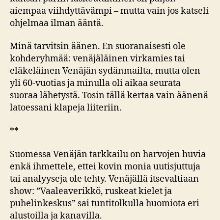
aiempaa viihdyttävämpi – mutta vain jos katseli
ohjelmaa ilman ääntä.
Minä tarvitsin äänen. En suoranaisesti ole
kohderyhmää: venäjäläinen virkamies tai
eläkeläinen Venäjän sydänmailta, mutta olen
yli 60-vuotias ja minulla oli aikaa seurata
suoraa lähetystä. Tosin tällä kertaa vain äänenä
latoessani klapeja liiteriin.
**
Suomessa Venäjän tarkkailu on harvojen huvia
enkä ihmettele, ettei kovin monia uutisjuttuja
tai analyyseja ole tehty. Venäjällä itsevaltiaan
show: ”Vaaleaverikkö, ruskeat kielet ja
puhelinkeskus” sai tuntitolkulla huomiota eri
alustoilla ja kanavilla.