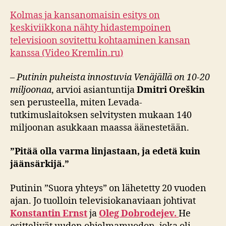
Kolmas ja kansanomaisin esitys on
keskiviikkona nähty hidastempoinen
televisioon sovitettu kohtaaminen kansan
kanssa (Video Kremlin.ru)
–
Putinin puheista innostuvia Venäjällä on 10-20
miljoonaa
, arvioi asiantuntija
Dmitri Oreškin
sen perusteella, miten Levada-
tutkimuslaitoksen selvitysten mukaan 140
miljoonan asukkaan maassa äänestetään.
”Pitää olla varma linjastaan, ja edetä kuin
jäänsärkijä.”
Putinin ”Suora yhteys” on lähetetty 20 vuoden
ajan. Jo tuolloin televisiokanaviaan johtivat
Konstantin Ernst
ja
Oleg Dobrodejev.
He