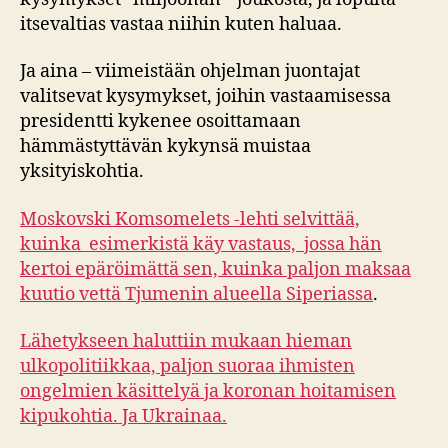
itsevaltias vastaa niihin kuten haluaa.
Ja aina – viimeistään ohjelman juontajat
valitsevat kysymykset, joihin vastaamisessa
presidentti kykenee osoittamaan
hämmästyttävän kykynsä muistaa
yksityiskohtia.
Moskovski Komsomelets -lehti selvittää,
kuinka esimerkistä käy vastaus, jossa hän
kertoi epäröimättä sen, kuinka paljon maksaa
kuutio vettä Tjumenin alueella Siperiassa
.
Lähetykseen haluttiin mukaan hieman
ulkopolitiikkaa, paljon suoraa ihmisten
ongelmien käsittelyä ja koronan hoitamisen
kipukohtia. Ja Ukrainaa.