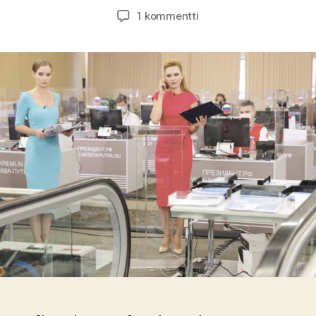
artikkeliin
1 kommentti
Itsevaltias
omassa
maailmassaan