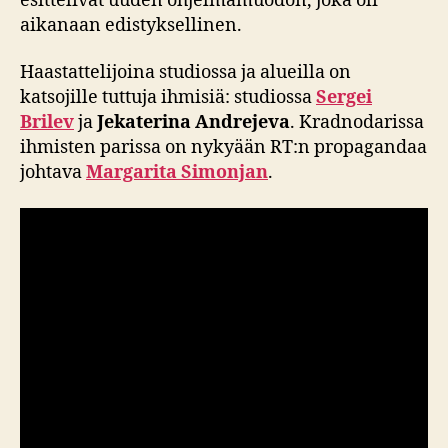
esittelivät uuden ohjelmamuodon, joka oli
aikanaan edistyksellinen.
Haastattelijoina studiossa ja alueilla on
katsojille tuttuja ihmisiä: studiossa
Sergei
Brilev
ja
Jekaterina Andrejeva
. Kradnodarissa
ihmisten parissa on nykyään RT:n propagandaa
johtava
Margarita Simonjan
.