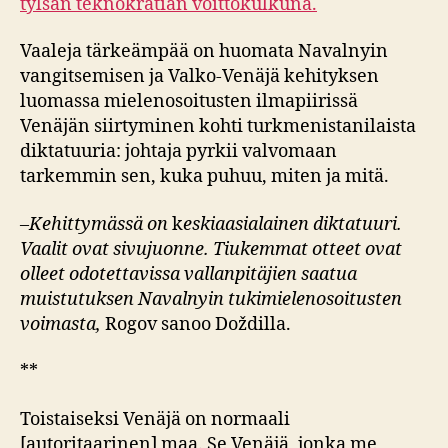
tylsän teknokratian voittokulkuna.
Vaaleja tärkeämpää on huomata Navalnyin
vangitsemisen ja Valko-Venäjä kehityksen
luomassa mielenosoitusten ilmapiirissä
Venäjän siirtyminen kohti turkmenistanilaista
diktatuuria: johtaja pyrkii valvomaan
tarkemmin sen, kuka puhuu, miten ja mitä.
–
Kehittymässä on
k
eskiaasialainen diktatuuri.
Vaalit ovat sivujuonne. Tiukemmat otteet ovat
olleet odotettavissa vallanpitäjien saatua
muistutuksen Navalnyin tukimielenosoitusten
voimasta,
Rogov sanoo Doždilla.
**
Toistaiseksi Venäjä on normaali
[autoritaarinen] maa. Se Venäjä, jonka me