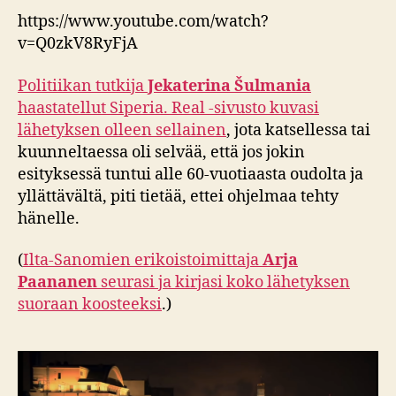
https://www.youtube.com/watch?
v=Q0zkV8RyFjA
Politiikan tutkija
Jekaterina Šulmania
haastatellut Siperia. Real -sivusto kuvasi
lähetyksen olleen sellainen
, jota katsellessa tai
kuunneltaessa oli selvää, että jos jokin
esityksessä tuntui alle 60-vuotiaasta oudolta ja
yllättävältä, piti tietää, ettei ohjelmaa tehty
hänelle.
(
Ilta-Sanomien erikoistoimittaja
Arja
Paananen
seurasi ja kirjasi koko lähetyksen
suoraan koosteeksi
.)