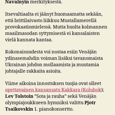
Navalnyin
merkityksestä.
Itsevaltiaalta ei jäänyt huomaamatta sekään,
että brittilaivasto liikkuu Mustallamerellä
provokaatiomielessä. Mutta huolta kolmannen
maailmasodan syttymisestä ei kansalaisten
vielä kannata kantaa.
Kokonaisuudesta voi nostaa esiin Venäjän
ydinasemahdin voiman lisäksi tavanomaista
Ukrainan johdon mollaamista ja muutamia
johtajalle rakkaita asioita.
Viime aikoina innostuksen tuojia ovat olleet
opettavainen kansansatu Kakkara (Kolubok
);
Lev Tolstoin
”Sota ja rauha” sekä Venäjän
olympiajoukkueen hymniksi valittu
Pjotr
Tsaikovskin
1. pianokonsertto.