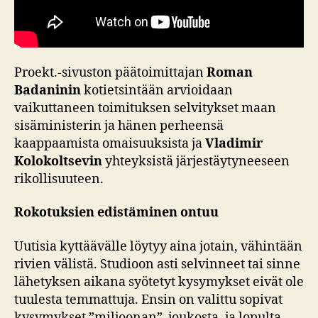
Proekt.-sivuston päätoimittajan
Roman
Badaninin
kotietsintään arvioidaan
vaikuttaneen toimituksen selvitykset maan
sisäministerin ja hänen perheensä
kaappaamista omaisuuksista ja
Vladimir
Kolokoltsevin
yhteyksistä järjestäytyneeseen
rikollisuuteen.
Rokotuksien edistäminen ontuu
Uutisia kyttäävälle löytyy aina jotain, vähintään
rivien välistä. Studioon asti selvinneet tai sinne
lähetyksen aikana syötetyt kysymykset eivät ole
tuulesta temmattuja. Ensin on valittu sopivat
kysymykset ”miljoonan” joukosta, ja lopulta