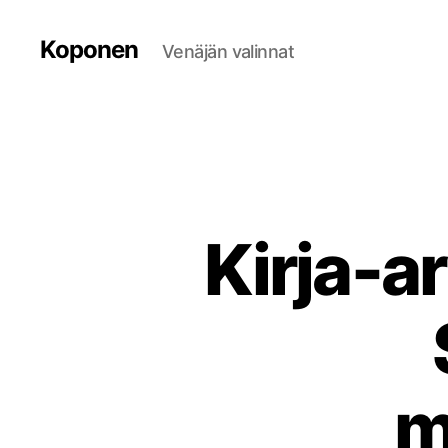
Koponen
Venäjän valinnat
Kirja-a
m