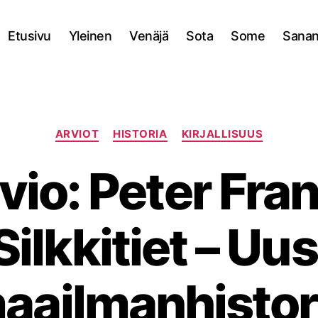
Etusivu
Yleinen
Venäjä
Sota
Some
Sana
Kategoriat
ARVIOT
HISTORIA
KIRJALLISUUS
rvio: Peter Fra
Silkkitiet – Uus
aailmanhistor