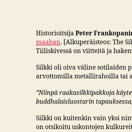
Historioitsija
Peter Frankopani
maahan
. [Alkuperäisteos: The 
Tiiliskivessä on viitteitä ja hakem
Silkki oli oiva väline sotilaide
arvottomilla metallirahoilla tai 
”Niinpä raakasilkkipakkoja käytet
buddhalaisluostarin tapauksessa,
Silkki on kuitenkin vain yksi nime
on otsikoitu uskontojen kulkureit