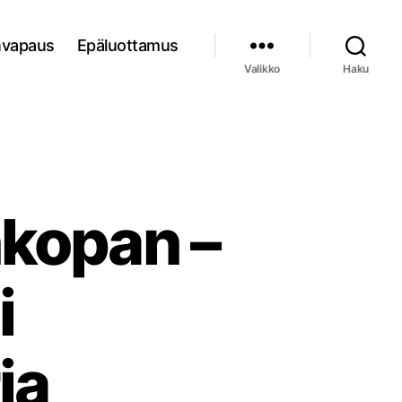
nvapaus
Epäluottamus
Valikko
Haku
nkopan –
i
ia