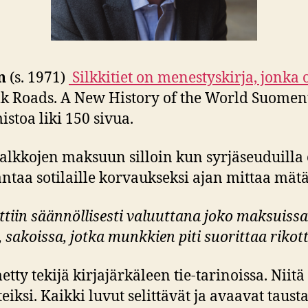
n
(s. 1971)
Silkkitiet on menestyskirja, jonka 
Silk Roads. A New History of the World Suomen
istoa liki 150 sivua.
n palkkojen maksuun silloin kun syrjäseuduill
antaa sotilaille korvaukseksi ajan mittaa mät
tiin säännöllisesti valuuttana joko maksuissa 
 sakoissa, jotka munkkien piti suorittaa rikot
tty tekijä kirjajärkäleen tie-tarinoissa. Niitä
eiksi. Kaikki luvut selittävät ja avaavat taust