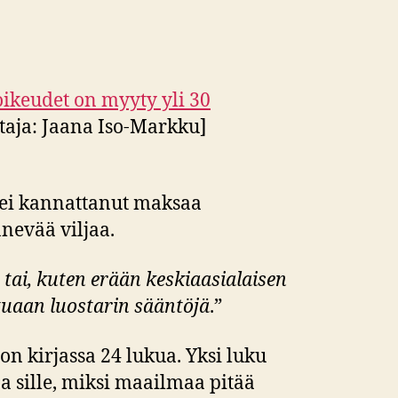
oikeudet on myyty yli 30
taja: Jaana Iso-Markku]
a ei kannattanut maksaa
änevää viljaa.
tai, kuten erään keskiaasialaisen
tuaan luostarin sääntöjä
.”
 on kirjassa 24 lukua. Yksi luku
aa sille, miksi maailmaa pitää