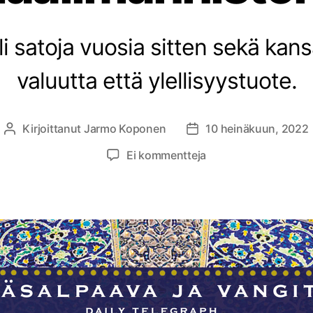
uli satoja vuosia sitten sekä kan
valuutta että ylellisyystuote.
Kirjoittanut
Jarmo Koponen
10 heinäkuun, 2022
Kirjoittaja
Julkaisupäivämäärä
artikkeliin
Ei kommentteja
Kirja-
arvio:
Peter
Frankopan
–
Silkkitiet
–
Uusi
maailmanhistoria