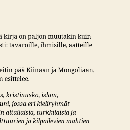
tä kirja on paljon muutakin kuin
ti: tavaroille, ihmisille, aatteille
reitin pää Kiinaan ja Mongoliaan,
 esittelee.
s, kristinusko, islam,
ni, jossa eri kieliryhmät
n altailaisia, turkkilaisia ja
lttuurien ja kilpailevien mahtien