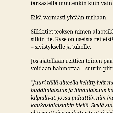
tarkastella muutenkin kuin vain
Eikä varmasti yhtään turhaan.
Silkkitiet teoksen nimen alaotsi
silkin tie. Kyse on useista reiteist
– sivistykselle ja tuholle.
Jos ajatellaan reittien toinen p
voidaan hahmottaa – suurin piirte
”Juuri tällä alueella kehittyivät 
buddhalaisuus ja hindulaisuus kam
kilpailivat, jossa puhuttiin niin in
kaukasialaisiakin kieliä. Siellä s