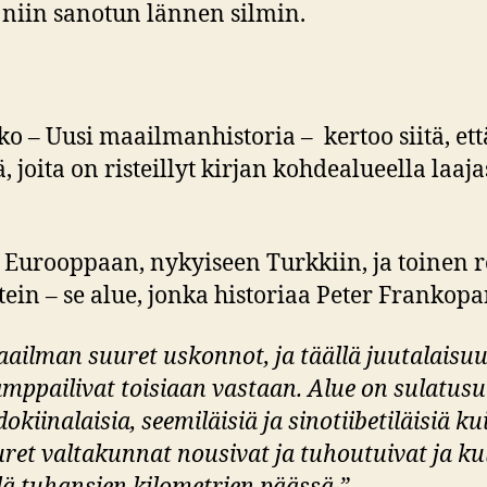
 niin sanotun lännen silmin.
kko – Uusi maailmanhistoria – kertoo siitä, et
ä, joita on risteillyt kirjan kohdealueella laajas
ää Eurooppaan, nykyiseen Turkkiin, ja toinen 
in – se alue, jonka historiaa Peter Frankopan
maailman suuret uskonnot, ja täällä juutalaisuu
ppailivat toisiaan vastaan. Alue on sulatusuu
dokiinalaisia, seemiläisiä ja sinotiibetiläisiä kui
uuret valtakunnat nousivat ja tuhoutuivat ja ku