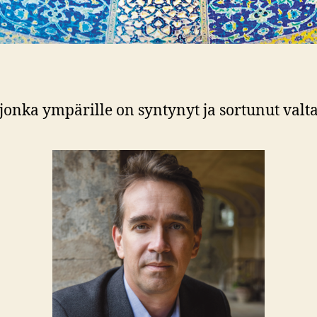
 jonka ympärille on syntynyt ja sortunut valt