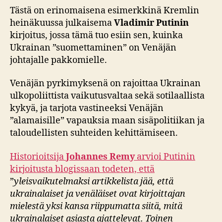
Tästä on erinomaisena esimerkkinä Kremlin
heinäkuussa julkaisema
Vladimir Putinin
kirjoitus, jossa tämä tuo esiin sen, kuinka
Ukrainan ”suomettaminen” on Venäjän
johtajalle pakkomielle.
Venäjän pyrkimyksenä on rajoittaa Ukrainan
ulkopoliittista vaikutusvaltaa sekä sotilaallista
kykyä, ja tarjota vastineeksi Venäjän
”alamaisille” vapauksia maan sisäpolitiikan ja
taloudellisten suhteiden kehittämiseen.
Historioitsija
Johannes Remy
arvioi Putinin
kirjoitusta blogissaan todeten, että
”
y
leisvaikutelmaksi artikkelista jää, että
ukrainalaiset ja venäläiset ovat kirjoittajan
mielestä yksi kansa riippumatta siitä, mitä
ukrainalaiset asiasta ajattelevat. Toinen