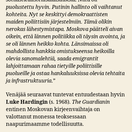
puolustettu hyvin. Putinin hallinto oli vaihtanut
kohteita. Nyt se keskittyi demokraattisten
maiden poliittisiin järjestelmiin. Tämä olikin
nerokas lähestymistapa. Moskova päätteli aivan
oikein, että lännen politiikka oli täysin avointa, ja
se oli lännen heikko kohta. Länsimaissa oli
mahdollista hankkia omistukseensa heikoilla
olevia sanomalehtiä, saada emigrantit
lahjoittamaan rahaa tietyille poliittisille
puolueille ja ostaa hankaluuksissa olevia tehtaita
ja infrastruktuuria
.”
Venäjää seuraavat tuntevat entuudestaan hyvin
Luke Hardingin
(s. 1968).
The Guardianin
entinen Moskovan kirjeenvaihtaja on
valottanut monessa teoksessaan
naapurimaamme todellisuutta.