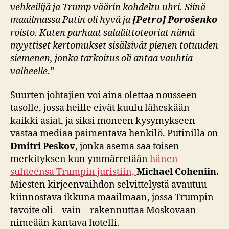
vehkeilijä ja Trump väärin kohdeltu uhri. Siinä
maailmassa Putin oli hyvä ja
[Petro] Porošenko
roisto. Kuten parhaat salaliittoteoriat nämä
myyttiset kertomukset sisälsivät pienen totuuden
siemenen, jonka tarkoitus oli antaa vauhtia
valheelle
.”
Suurten johtajien voi aina olettaa nousseen
tasolle, jossa heille eivät kuulu läheskään
kaikki asiat, ja siksi moneen kysymykseen
vastaa mediaa paimentava henkilö. Putinilla on
Dmitri Peskov
, jonka asema saa toisen
merkityksen kun ymmärretään
hänen
suhteensa Trumpin juristiin,
Michael Coheniin.
Miesten kirjeenvaihdon selvittelystä avautuu
kiinnostava ikkuna maailmaan, jossa Trumpin
tavoite oli – vain – rakennuttaa Moskovaan
nimeään kantava hotelli.