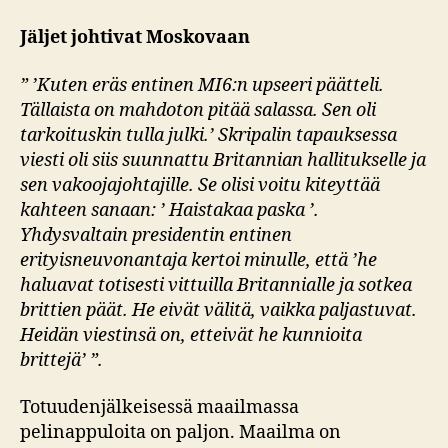
Jäljet johtivat Moskovaan
” ’Kuten eräs entinen MI6:n upseeri päätteli.
Tällaista on mahdoton pitää salassa. Sen oli
tarkoituskin tulla julki.’ Skripalin tapauksessa
viesti oli siis suunnattu Britannian hallitukselle ja
sen vakoojajohtajille. Se olisi voitu kiteyttää
kahteen sanaan: ’ Haistakaa paska ’.
Yhdysvaltain presidentin entinen
erityisneuvonantaja kertoi minulle, että ’he
haluavat totisesti vittuilla Britannialle ja sotkea
brittien päät. He eivät välitä, vaikka paljastuvat.
Heidän viestinsä on, etteivät he kunnioita
brittejä’ ”.
Totuudenjälkeisessä maailmassa
pelinappuloita on paljon. Maailma on