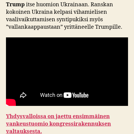
Trump
itse huomion Ukrainaan. Ranskan
kokoinen Ukraina kelpasi vihamielisen
vaalivaikuttamisen syntipukiksi myös
”vallankaappaustaan” yrittäneelle Trumpille.
Yhdysvalloissa on jaettu ensimmäinen
vankeustuomio kongressirakennuksen
valtauksesta.