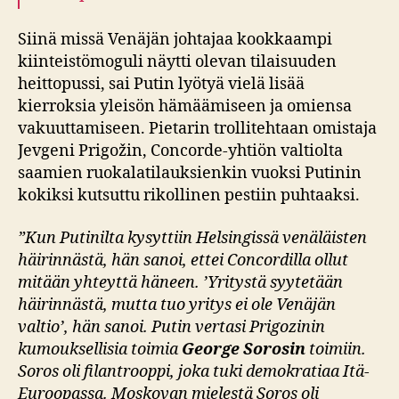
Siinä missä Venäjän johtajaa kookkaampi
kiinteistömoguli näytti olevan tilaisuuden
heittopussi, sai Putin lyötyä vielä lisää
kierroksia yleisön hämäämiseen ja omiensa
vakuuttamiseen. Pietarin trollitehtaan omistaja
Jevgeni Prigožin, Concorde-yhtiön valtiolta
saamien ruokalatilauksienkin vuoksi Putinin
kokiksi kutsuttu rikollinen pestiin puhtaaksi.
”Kun Putinilta kysyttiin Helsingissä venäläisten
häirinnästä, hän sanoi, ettei Concordilla ollut
mitään yhteyttä häneen. ’Yritystä syytetään
häirinnästä, mutta tuo yritys ei ole Venäjän
valtio’, hän sanoi. Putin vertasi Prigozinin
kumouksellisia toimia
George Sorosin
toimiin.
Soros oli filantrooppi, joka tuki demokratiaa Itä-
Euroopassa. Moskovan mielestä Soros oli