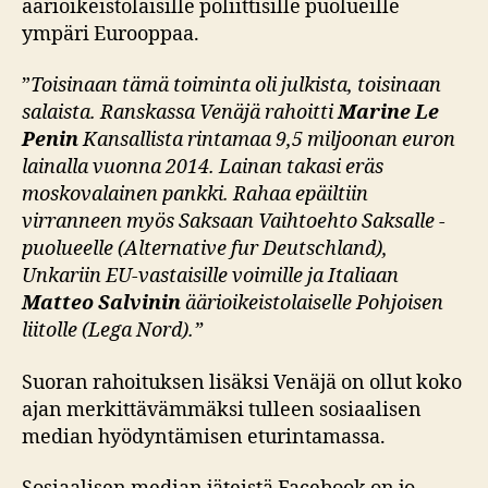
äärioikeistolaisille poliittisille puolueille
ympäri Eurooppaa.
”
Toisinaan tämä toiminta oli julkista, toisinaan
salaista. Ranskassa Venäjä rahoitti
Marine Le
Penin
Kansallista rintamaa 9,5 miljoonan euron
lainalla vuonna 2014. Lainan takasi eräs
moskovalainen pankki. Rahaa epäiltiin
virranneen myös Saksaan Vaihtoehto Saksalle -
puolueelle (Alternative fur Deutschland),
Unkariin EU-vastaisille voimille ja Italiaan
Matteo Salvinin
äärioikeistolaiselle Pohjoisen
liitolle (Lega Nord).”
Suoran rahoituksen lisäksi Venäjä on ollut koko
ajan merkittävämmäksi tulleen sosiaalisen
median hyödyntämisen eturintamassa.