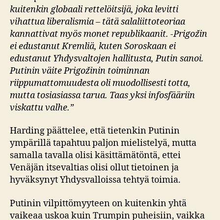
kuitenkin globaali rettelöitsijä, joka levitti
vihattua liberalismia – tätä salaliittoteoriaa
kannattivat myös monet republikaanit. -Prigožin
ei edustanut Kremliä, kuten Soroskaan ei
edustanut Yhdysvaltojen hallitusta, Putin sanoi.
Putinin väite Prigožinin toiminnan
riippumattomuudesta oli muodollisesti totta,
mutta tosiasiassa tarua. Taas yksi infosfääriin
viskattu valhe.”
Harding päättelee, että tietenkin Putinin
ympärillä tapahtuu paljon mielistelyä, mutta
samalla tavalla olisi käsittämätöntä, ettei
Venäjän itsevaltias olisi ollut tietoinen ja
hyväksynyt Yhdysvalloissa tehtyä toimia.
Putinin vilpittömyyteen on kuitenkin yhtä
vaikeaa uskoa kuin Trumpin puheisiin, vaikka