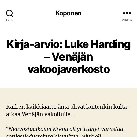
Koponen
Haku
Valikko
Kirja-arvio: Luke Harding
– Venäjän
vakoojaverkosto
Kaiken kaikkiaan nämä olivat kuitenkin kulta-
aikaa Venäjän vakoilulle…
”
Neuvostoaikoina Kreml oli yrittänyt varastaa
sotilastiedustelusalaisuuksia. Niitä oli