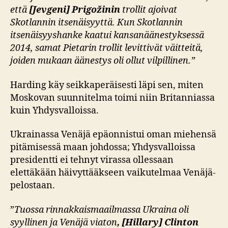
että
[Jevgeni] Prigožinin
trollit ajoivat
Skotlannin itsenäisyyttä. Kun Skotlannin
itsenäisyyshanke kaatui kansanäänestyksessä
2014, samat Pietarin trollit levittivät väitteitä,
joiden mukaan äänestys oli ollut vilpillinen.”
Harding käy seikkaperäisesti läpi sen, miten
Moskovan suunnitelma toimi niin Britanniassa
kuin Yhdysvalloissa.
Ukrainassa Venäjä epäonnistui oman miehensä
pitämisessä maan johdossa; Yhdysvalloissa
presidentti ei tehnyt virassa ollessaan
elettäkään häivyttääkseen vaikutelmaa Venäjä-
pelostaan.
”
Tuossa rinnakkaismaailmassa Ukraina oli
syyllinen ja Venäjä viaton
, [Hillary] Clinton