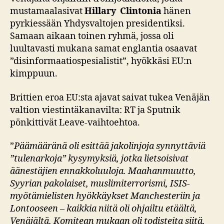
mustamaalasivat
Hillary Clintonia
hänen
pyrkiessään Yhdysvaltojen presidentiksi.
Samaan aikaan toinen ryhmä, jossa oli
luultavasti mukana samat englantia osaavat
”disinformaatiospesialistit”, hyökkäsi EU:n
kimppuun.
Brittien eroa EU:sta ajavat saivat tukea Venäjän
valtion viestintäkanavilta: RT ja Sputnik
pönkittivät Leave-vaihtoehtoa.
”
Päämääränä oli esittää jakolinjoja synnyttäviä
”tulenarkoja” kysymyksiä, jotka lietsoisivat
äänestäjien ennakkoluuloja. Maahanmuutto,
Syyrian pakolaiset, muslimiterrorismi, ISIS-
myötämielisten hyökkäykset Manchesteriin ja
Lontooseen – kaikkia niitä oli ohjailtu etäältä,
Venäjältä. Komitean mukaan oli todisteita siitä,