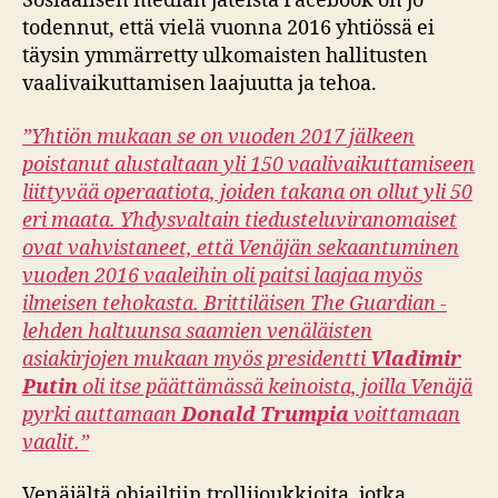
Sosiaalisen median jäteistä Facebook on jo
todennut, että vielä vuonna 2016 yhtiössä ei
täysin ymmärretty ulkomaisten hallitusten
vaalivaikuttamisen laajuutta ja tehoa.
”Yhtiön mukaan se on vuoden 2017 jälkeen
poistanut alustaltaan yli 150 vaalivaikuttamiseen
liittyvää operaatiota, joiden takana on ollut yli 50
eri maata. Yhdysvaltain tiedusteluviranomaiset
ovat vahvistaneet, että Venäjän sekaantuminen
vuoden 2016 vaaleihin oli paitsi laajaa myös
ilmeisen tehokasta. Brittiläisen The Guardian -
lehden haltuunsa saamien
venäläisten
asiakirjojen
mukaan myös presidentti
Vladimir
Putin
oli itse päättämässä keinoista, joilla Venäjä
pyrki auttamaan
Donald Trumpia
voittamaan
vaalit.”
Venäjältä ohjailtiin trollijoukkioita, jotka