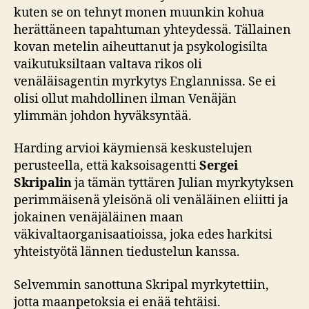
kuten se on tehnyt monen muunkin kohua
herättäneen tapahtuman yhteydessä. Tällainen
kovan metelin aiheuttanut ja psykologisilta
vaikutuksiltaan valtava rikos oli
venäläisagentin myrkytys Englannissa. Se ei
olisi ollut mahdollinen ilman Venäjän
ylimmän johdon hyväksyntää.
Harding arvioi käymiensä keskustelujen
perusteella, että kaksoisagentti
Sergei
Skripalin
ja tämän tyttären Julian myrkytyksen
perimmäisenä yleisönä oli venäläinen eliitti ja
jokainen venäjäläinen maan
väkivaltaorganisaatioissa, joka edes harkitsi
yhteistyötä lännen tiedustelun kanssa.
Selvemmin sanottuna Skripal myrkytettiin,
jotta maanpetoksia ei enää tehtäisi.