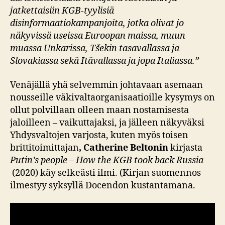
jatkettaisiin KGB-tyylisiä
disinformaatiokampanjoita, jotka olivat jo
näkyvissä useissa Euroopan maissa, muun
muassa Unkarissa, Tšekin tasavallassa ja
Slovakiassa sekä Itävallassa ja jopa Italiassa.”
Venäjällä yhä selvemmin johtavaan asemaan
nousseille väkivaltaorganisaatioille kysymys on
ollut polvillaan olleen maan nostamisesta
jaloilleen – vaikuttajaksi, ja jälleen näkyväksi
Yhdysvaltojen varjosta, kuten myös toisen
brittitoimittajan
, Catherine Beltonin
kirjasta
Putin’s people
–
How the KGB took back Russia
(2020) käy selkeästi ilmi. (Kirjan suomennos
ilmestyy syksyllä Docendon kustantamana.