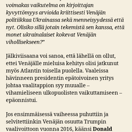
voimakas vaikutelma on kirjoittajan
kyvyttömyys arvioida kriittisesti Venäjän
politiikkaa Ukrainassa sekä menneisyydessä että
nyt. Olisiko sillä jotain tekemistä sen kanssa, että
monet ukrainalaiset kokevat Venäjän
vihollisekseen?
”
Jälkiviisaana voi sanoa, että lähellä on ollut,
ettei Venäjälle mieluisa kehitys olisi jatkunut
myös Atlantin toisella puolella. Vaaleissa
hävinneen presidentin epätoivoinen yritys
johtaa vaalitappion syy muualle –
vihamieliseen ulkopuolisten vaikuttamiseen –
epäonnistui.
Jos ensimmäisessä vaiheessa puhuttiin ja
selvitettiinkin Venäjän osuutta Trumpin
vaalivoittoon vuonna 2016, käänsi
Donald