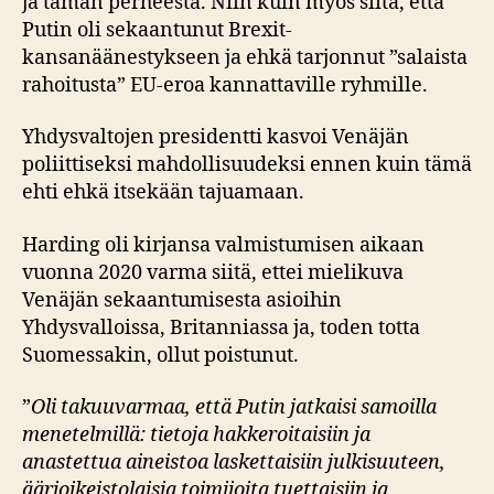
ja tämän perheestä. Niin kuin myös siitä, että
Putin oli sekaantunut Brexit-
kansanäänestykseen ja ehkä tarjonnut ”salaista
rahoitusta” EU-eroa kannattaville ryhmille.
Yhdysvaltojen presidentti kasvoi Venäjän
poliittiseksi mahdollisuudeksi ennen kuin tämä
ehti ehkä itsekään tajuamaan.
Harding oli kirjansa valmistumisen aikaan
vuonna 2020 varma siitä, ettei mielikuva
Venäjän sekaantumisesta asioihin
Yhdysvalloissa, Britanniassa ja, toden totta
Suomessakin, ollut poistunut.
”
Oli takuuvarmaa, että Putin jatkaisi samoilla
menetelmillä: tietoja hakkeroitaisiin ja
anastettua aineistoa laskettaisiin julkisuuteen,
äärioikeistolaisia toimijoita tuettaisiin ja