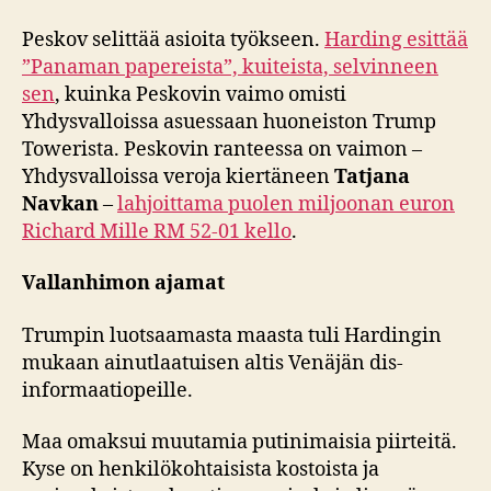
Peskov selittää asioita työkseen.
Harding esittää
”Panaman papereista”, kuiteista, selvinneen
sen
, kuinka Peskovin vaimo omisti
Yhdysvalloissa asuessaan huoneiston Trump
Towerista. Peskovin ranteessa on vaimon –
Yhdysvalloissa veroja kiertäneen
Tatjana
Navkan
–
lahjoittama puolen miljoonan euron
Richard Mille RM 52-01
kello
.
Vallanhimon ajamat
Trumpin luotsaamasta maasta tuli Hardingin
mukaan ainutlaatuisen altis Venäjän dis-
informaatiopeille.
Maa omaksui muutamia putinimaisia piirteitä.
Kyse on henkilökohtaisista kostoista ja