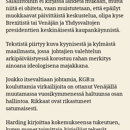
Salaliittoihin ei kirjassa lähdetä mukaan, mutta
niitä ei ohiteta, vaan muistutetaan, että epäilyt
muokkaavat päivittäistä keskustelua, olipa kyse
Brexitistä tai Venäjän ja Yhdysvaltojen
presidenttien keskinäisestä kaupankäynnistä.
Tekstistä piirtyy kuva kyynisestä ja kylmästä
maailmasta, jossa johtajien valehtelun
arkipäiväistyessä korostuu rahan merkitys
ainoana ideologisena majakkana.
Joukko itsevaltiaan johtamia, KGB:n
kouluttamia virkailijoita on ottanut Venäjällä
muutamassa vuosikymmenessä haltuunsa osan
hallintoa. Rikkaat ovat rikastuneet
satumaisesti.
Harding kirjoittaa kokemukseensa tukeutuen,
kuten monet toimittaja-kirjailijat tekevät.