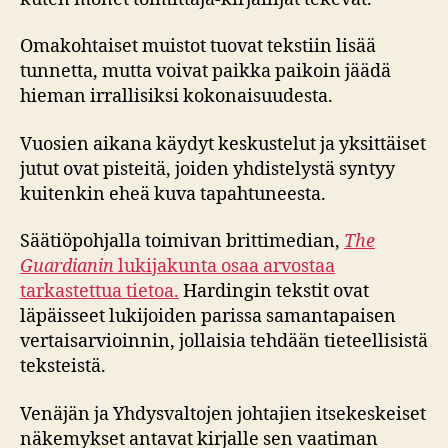
Omakohtaiset muistot tuovat tekstiin lisää
tunnetta, mutta voivat paikka paikoin jäädä
hieman irrallisiksi kokonaisuudesta.
Vuosien aikana käydyt keskustelut ja yksittäiset
jutut ovat pisteitä, joiden yhdistelystä syntyy
kuitenkin eheä kuva tapahtuneesta.
Säätiöpohjalla toimivan brittimedian,
The
Guardianin
lukijakunta osaa arvostaa
tarkastettua tietoa.
Hardingin tekstit ovat
läpäisseet lukijoiden parissa samantapaisen
vertaisarvioinnin, jollaisia tehdään tieteellisistä
teksteistä.
Venäjän ja Yhdysvaltojen johtajien itsekeskeiset
näkemykset antavat kirjalle sen vaatiman