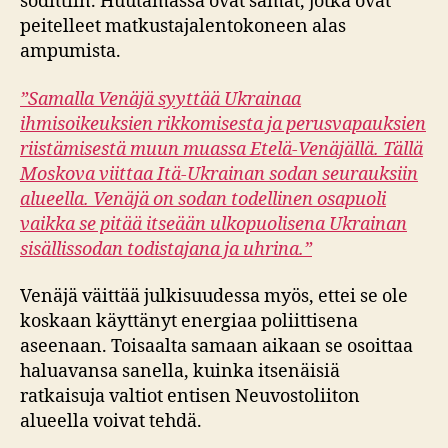
sodittiin. Huutamassa ovat samat, jotka ovat
peitelleet matkustajalentokoneen alas
ampumista.
”Samalla Venäjä syyttää Ukrainaa
ihmisoikeuksien rikkomisesta ja perusvapauksien
riistämisestä muun muassa Etelä-Venäjällä. Tällä
Moskova viittaa Itä-Ukrainan sodan seurauksiin
alueella. Venäjä on sodan todellinen osapuoli
vaikka se pitää itseään ulkopuolisena Ukrainan
sisällissodan todistajana ja uhrina.”
Venäjä väittää julkisuudessa myös, ettei se ole
koskaan käyttänyt energiaa poliittisena
aseenaan. Toisaalta samaan aikaan se osoittaa
haluavansa sanella, kuinka itsenäisiä
ratkaisuja valtiot entisen Neuvostoliiton
alueella voivat tehdä.