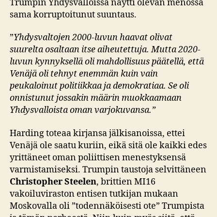
Trumpin Yhdysvalloissa näytti olevan menossa
sama korruptoitunut suuntaus.
”
Yhdysvaltojen 2000-luvun haavat olivat
suurelta osaltaan itse aiheutettuja. Mutta 2020-
luvun kynnyksellä oli mahdollisuus päätellä, että
Venäjä oli tehnyt enemmän kuin vain
peukaloinut politiikkaa ja demokratiaa. Se oli
onnistunut jossakin määrin muokkaamaan
Yhdysvalloista oman varjokuvansa.”
Harding toteaa kirjansa jälkisanoissa, ettei
Venäjä ole saatu kuriin, eikä sitä ole kaikki edes
yrittäneet oman poliittisen menestyksensä
varmistamiseksi. Trumpin taustoja selvittäneen
Christopher Steelen
, brittien MI16
vakoiluviraston entisen tutkijan mukaan
Moskovalla oli ”todennäköisesti ote” Trumpista