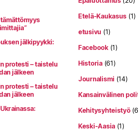
Epäluottamus
(20)
Etelä-Kaukasus
(1)
itämättömyys
mittajia”
etusivu
(1)
uksen jälkipyykki:
Facebook
(1)
Historia
(61)
protesti – taistelu
odan jälkeen
Journalismi
(14)
protesti – taistelu
odan jälkeen
Kansainvälinen poli
 Ukrainassa:
Kehitysyhteistyö
(6
Keski-Aasia
(1)