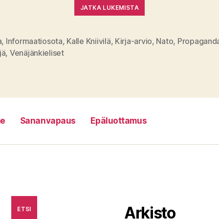
JATKA LUKEMISTA
a
,
Informaatiosota
,
Kalle Kniivilä
,
Kirja-arvio
,
Nato
,
Propagand
at
jä
,
Venäjänkieliset
e
Sananvapaus
Epäluottamus
Arkisto
ETSI