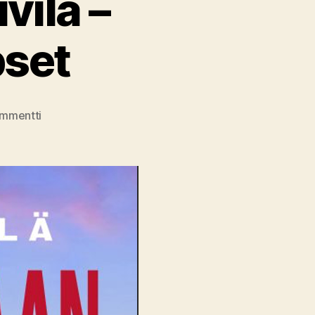
vilä –
set
artikkeliin
ommentti
Kirja-
arvio:
Kalle
Kniivilä
–
Neuvostomaan
lapset