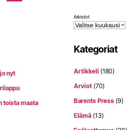
Arkistot
Kategoriat
Artikkeli
(180)
jo nyt
Arviot
(70)
erilappu
Barents Press
(9)
n toista maata
Elämä
(13)