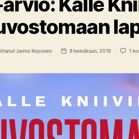
-arvio: Kalle Knii
uvostomaan lap
oittanut
Jarmo Koponen
8 heinäkuun, 2016
1 k
aja
Julkaisupäivämäärä