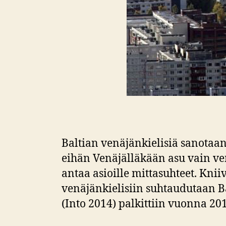
Baltian venäjänkielisiä sanotaan 
eihän Venäjälläkään asu vain ven
antaa asioille mittasuhteet. Knii
venäjänkielisiin suhtaudutaan Ba
(Into 2014) palkittiin vuonna 20