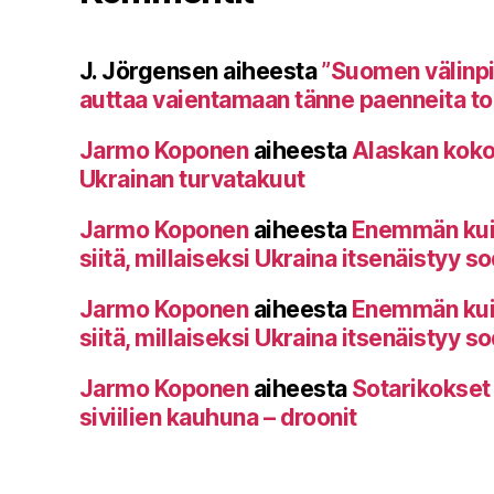
J. Jörgensen
aiheesta
”Suomen välinp
auttaa vaientamaan tänne paenneita toi
Jarmo Koponen
aiheesta
Alaskan koko
Ukrainan turvatakuut
Jarmo Koponen
aiheesta
Enemmän kuin 
siitä, millaiseksi Ukraina itsenäistyy s
Jarmo Koponen
aiheesta
Enemmän kuin 
siitä, millaiseksi Ukraina itsenäistyy s
Jarmo Koponen
aiheesta
Sotarikokset
siviilien kauhuna – droonit