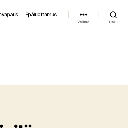
nvapaus
Epäluottamus
Valikko
Haku