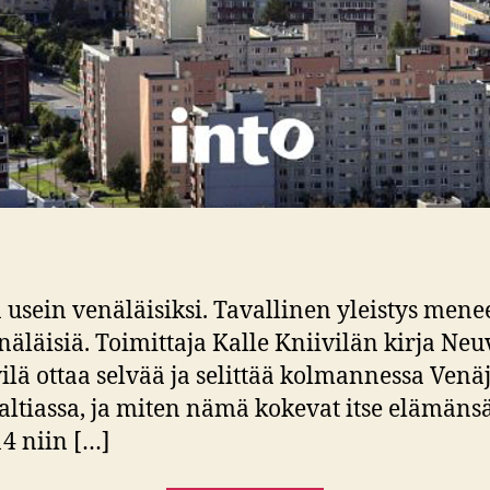
usein venäläisiksi. Tavallinen yleistys menee
äläisiä. Toimittaja Kalle Kniivilän kirja Ne
vilä ottaa selvää ja selittää kolmannessa Venä
ltiassa, ja miten nämä kokevat itse elämänsä
14 niin […]