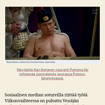
–
tunteella
päin
Näyttelijä Kari Ketonen nauratti Putinina liki
miljoonaa suomalaista suorassa Putous-
lähetyksessä.
Sosiaalisen median sotureilla riittää työtä.
Viikonvaihteessa on puhuttu Venäjän