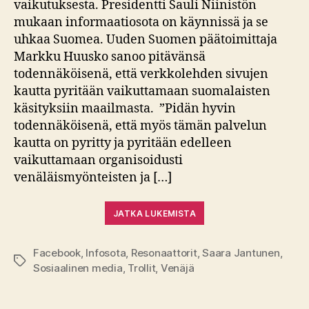
vaikutuksesta. Presidentti Sauli Niinistön
mukaan informaatiosota on käynnissä ja se
uhkaa Suomea. Uuden Suomen päätoimittaja
Markku Huusko sanoo pitävänsä
todennäköisenä, että verkkolehden sivujen
kautta pyritään vaikuttamaan suomalaisten
käsityksiin maailmasta. ”Pidän hyvin
todennäköisenä, että myös tämän palvelun
kautta on pyritty ja pyritään edelleen
vaikuttamaan organisoidusti
venäläismyönteisten ja […]
JATKA LUKEMISTA
Facebook
,
Infosota
,
Resonaattorit
,
Saara Jantunen
,
Avainsanat
Sosiaalinen media
,
Trollit
,
Venäjä