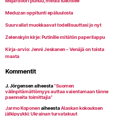
Miljardööri puhuu, media tulkitsee
Meduzan oppitunti epäluulosta
Suurvallat muokkaavat todellisuuttasi jo nyt
Zelenskyin kirje: Putinille mitätön paperilappu
Kirja-arvio: Jenni Jeskanen – Venäjä on toista
maata
Kommentit
J. Jörgensen
aiheesta
”Suomen
välinpitämättömyys auttaa vaientamaan tänne
paenneita toimittajia”
Jarmo Koponen
aiheesta
Alaskan kokouksen
jälkipyykki: Ukrainan turvatakuut