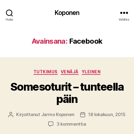
Koponen
Haku
Valikko
Avainsana:
Facebook
Kategoriat
TUTKIMUS
VENÄJÄ
YLEINEN
Somesoturit – tunteella
päin
Kirjoittanut
Jarmo Koponen
18 lokakuun, 2015
Kirjoittaja
Julkaisupäivämäärä
artikkeliin
3 kommenttia
Somesoturit