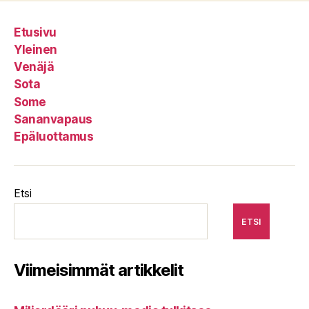
Etusivu
Yleinen
Venäjä
Sota
Some
Sananvapaus
Epäluottamus
Etsi
ETSI
Viimeisimmät artikkelit