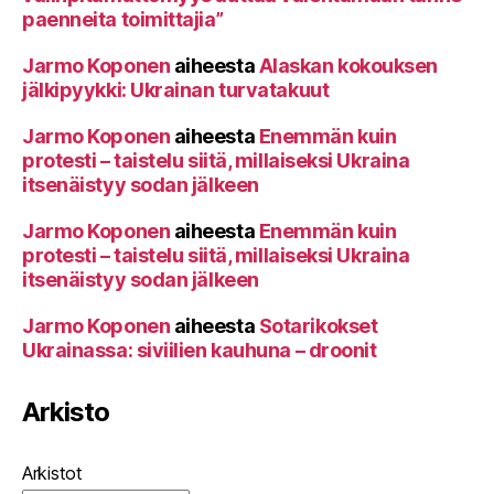
paenneita toimittajia”
Jarmo Koponen
aiheesta
Alaskan kokouksen
jälkipyykki: Ukrainan turvatakuut
Jarmo Koponen
aiheesta
Enemmän kuin
protesti – taistelu siitä, millaiseksi Ukraina
itsenäistyy sodan jälkeen
Jarmo Koponen
aiheesta
Enemmän kuin
protesti – taistelu siitä, millaiseksi Ukraina
itsenäistyy sodan jälkeen
Jarmo Koponen
aiheesta
Sotarikokset
Ukrainassa: siviilien kauhuna – droonit
Arkisto
Arkistot