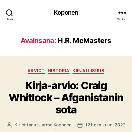
Koponen
Haku
Valikko
Avainsana:
H.R. McMasters
Kategoriat
ARVIOT
HISTORIA
KIRJALLISUUS
Kirja-arvio: Craig
Whitlock – Afganistanin
sota
Kirjoittanut
Jarmo Koponen
12 helmikuun, 2022
Kirjoittaja
Julkaisupäivämäärä