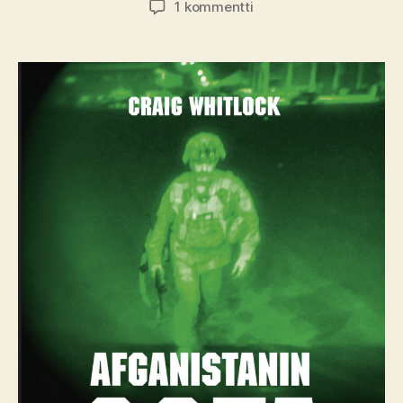
artikkeliin
1 kommentti
Kirja-
arvio:
Craig
Whitlock
–
Afganistanin
sota