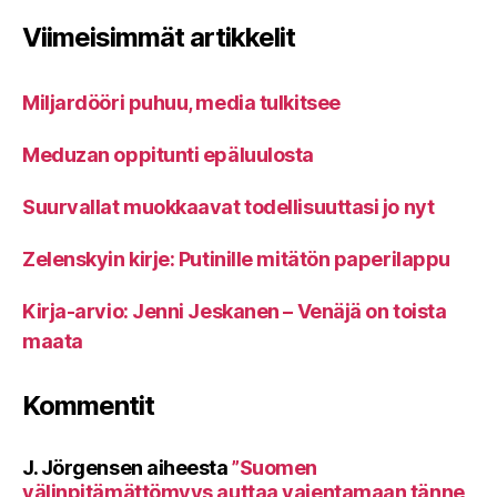
Viimeisimmät artikkelit
Miljardööri puhuu, media tulkitsee
Meduzan oppitunti epäluulosta
Suurvallat muokkaavat todellisuuttasi jo nyt
Zelenskyin kirje: Putinille mitätön paperilappu
Kirja-arvio: Jenni Jeskanen – Venäjä on toista
maata
Kommentit
J. Jörgensen
aiheesta
”Suomen
välinpitämättömyys auttaa vaientamaan tänne