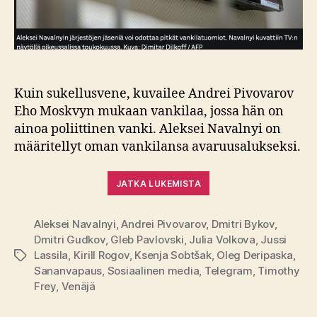
Kuin sukellusvene, kuvailee Andrei Pivovarov
Eho Moskvyn mukaan vankilaa, jossa hän on
ainoa poliittinen vanki. Aleksei Navalnyi on
määritellyt oman vankilansa avaruusalukseksi.
JATKA LUKEMISTA
Aleksei Navalnyi
,
Andrei Pivovarov
,
Dmitri Bykov
,
Dmitri Gudkov
,
Gleb Pavlovski
,
Julia Volkova
,
Jussi
Lassila
,
Kirill Rogov
,
Ksenja Sobtšak
,
Oleg Deripaska
,
Avainsanat
Sananvapaus
,
Sosiaalinen media
,
Telegram
,
Timothy
Frey
,
Venäjä