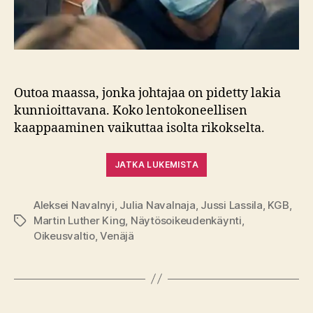
Outoa maassa, jonka johtajaa on pidetty lakia
kunnioittavana. Koko lentokoneellisen
kaappaaminen vaikuttaa isolta rikokselta.
JATKA LUKEMISTA
Aleksei Navalnyi
,
Julia Navalnaja
,
Jussi Lassila
,
KGB
,
Martin Luther King
,
Näytösoikeudenkäynti
,
Avainsanat
Oikeusvaltio
,
Venäjä