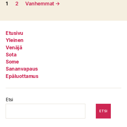
Artikkelien
1
2
Vanhemmat
→
sivutus
Etusivu
Yleinen
Venäjä
Sota
Some
Sananvapaus
Epäluottamus
Etsi
ETSI