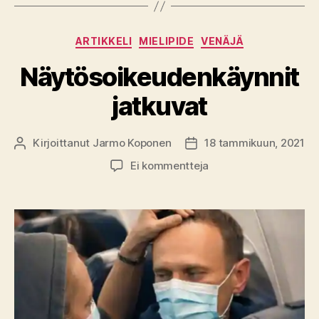
Kategoriat
ARTIKKELI
MIELIPIDE
VENÄJÄ
Näytösoikeudenkäynnit
jatkuvat
Kirjoittanut
Jarmo Koponen
18 tammikuun, 2021
Kirjoittaja
Julkaisupäivämäärä
artikkeliin
Ei kommentteja
Näytösoikeudenkäynn
jatkuvat