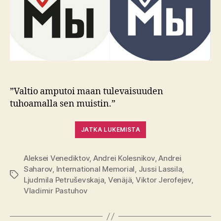
”Valtio amputoi maan tulevaisuuden
tuhoamalla sen muistin.”
JATKA LUKEMISTA
Aleksei Venediktov
,
Andrei Kolesnikov
,
Andrei
Saharov
,
International Memorial
,
Jussi Lassila
,
Avainsanat
Ljudmila Petruševskaja
,
Venäjä
,
Viktor Jerofejev
,
Vladimir Pastuhov