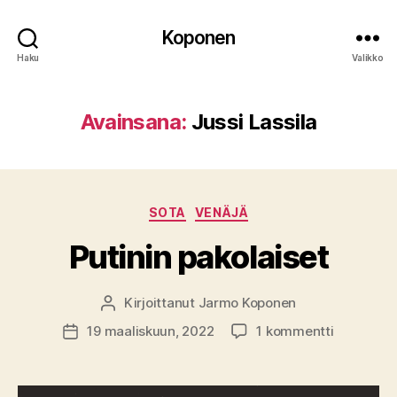
Koponen
Haku
Valikko
Avainsana:
Jussi Lassila
Kategoriat
SOTA
VENÄJÄ
Putinin pakolaiset
Kirjoittanut
Jarmo Koponen
Kirjoittaja
artikkeliin
19 maaliskuun, 2022
1 kommentti
Julkaisupäivämäärä
Putinin
pakolaise