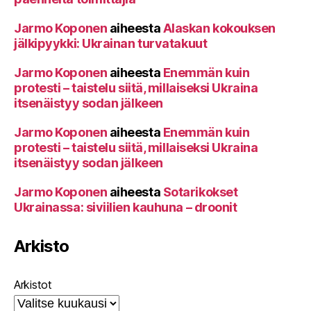
Jarmo Koponen
aiheesta
Alaskan kokouksen
jälkipyykki: Ukrainan turvatakuut
Jarmo Koponen
aiheesta
Enemmän kuin
protesti – taistelu siitä, millaiseksi Ukraina
itsenäistyy sodan jälkeen
Jarmo Koponen
aiheesta
Enemmän kuin
protesti – taistelu siitä, millaiseksi Ukraina
itsenäistyy sodan jälkeen
Jarmo Koponen
aiheesta
Sotarikokset
Ukrainassa: siviilien kauhuna – droonit
Arkisto
Arkistot