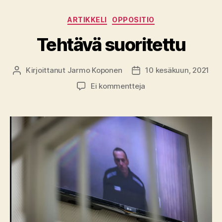
Kategoriat
ARTIKKELI
OPPOSITIO
Tehtävä suoritettu
Kirjoittanut
Jarmo Koponen
10 kesäkuun, 2021
Kirjoittaja
Julkaisupäivämäärä
artikkeliin
Ei kommentteja
Tehtävä
suoritettu