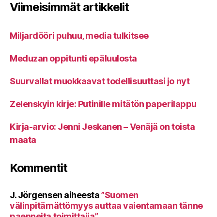
Viimeisimmät artikkelit
Miljardööri puhuu, media tulkitsee
Meduzan oppitunti epäluulosta
Suurvallat muokkaavat todellisuuttasi jo nyt
Zelenskyin kirje: Putinille mitätön paperilappu
Kirja-arvio: Jenni Jeskanen – Venäjä on toista
maata
Kommentit
J. Jörgensen
aiheesta
”Suomen
välinpitämättömyys auttaa vaientamaan tänne
paenneita toimittajia”