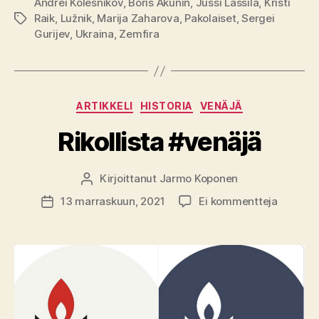
Andrei Kolesnikov
,
Boris Akunin
,
Jussi Lassila
,
Kristi
Raik
,
Lužnik
,
Marija Zaharova
,
Pakolaiset
,
Sergei
Avainsanat
Gurijev
,
Ukraina
,
Zemfira
Kategoriat
ARTIKKELI
HISTORIA
VENÄJÄ
Rikollista #venäjä
Kirjoittanut
Jarmo Koponen
Kirjoittaja
artikkeli
13 marraskuun, 2021
Ei kommentteja
Julkaisupäivämäärä
Rikollist
#venäjä