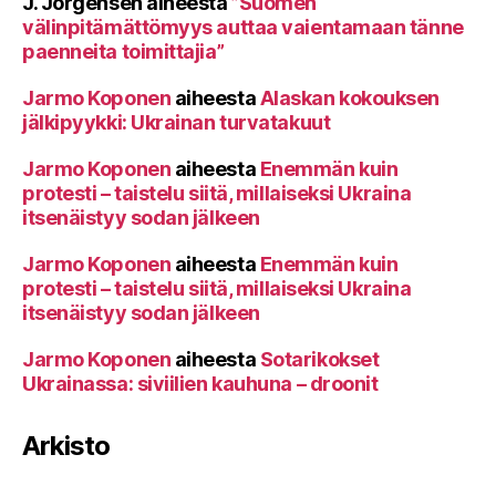
J. Jörgensen
aiheesta
”Suomen
välinpitämättömyys auttaa vaientamaan tänne
paenneita toimittajia”
Jarmo Koponen
aiheesta
Alaskan kokouksen
jälkipyykki: Ukrainan turvatakuut
Jarmo Koponen
aiheesta
Enemmän kuin
protesti – taistelu siitä, millaiseksi Ukraina
itsenäistyy sodan jälkeen
Jarmo Koponen
aiheesta
Enemmän kuin
protesti – taistelu siitä, millaiseksi Ukraina
itsenäistyy sodan jälkeen
Jarmo Koponen
aiheesta
Sotarikokset
Ukrainassa: siviilien kauhuna – droonit
Arkisto