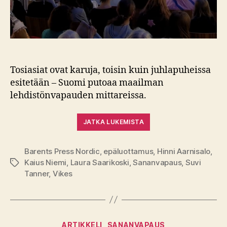
Tosiasiat ovat karuja, toisin kuin juhlapuheissa
esitetään – Suomi putoaa maailman
lehdistönvapauden mittareissa.
JATKA LUKEMISTA
Barents Press Nordic
,
epäluottamus
,
Hinni Aarnisalo
,
Kaius Niemi
,
Laura Saarikoski
,
Sananvapaus
,
Suvi
Avainsanat
Tanner
,
Vikes
Kategoriat
ARTIKKELI
SANANVAPAUS