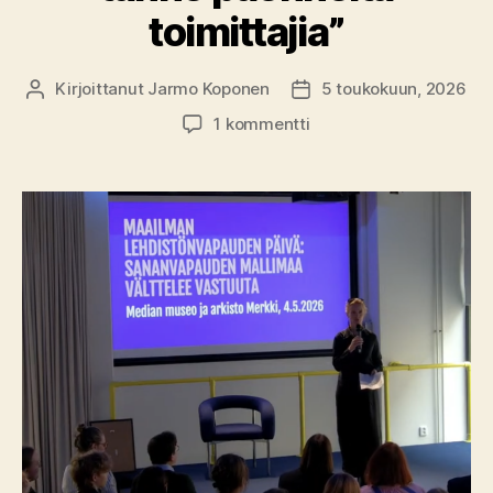
toimittajia”
Kirjoittanut
Jarmo Koponen
5 toukokuun, 2026
Kirjoittaja
Julkaisupäivämäärä
artikkeliin
1 kommentti
”Suomen
välinpitämättömyys
auttaa
vaientamaan
tänne
paenneita
toimittajia”