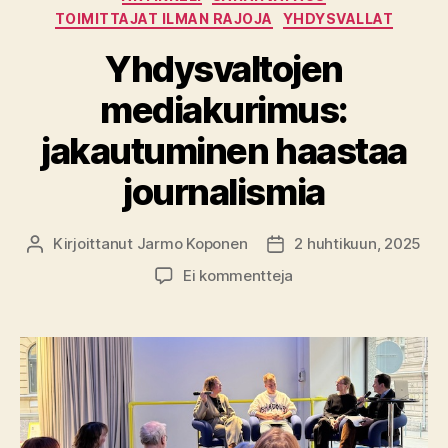
TOIMITTAJAT ILMAN RAJOJA
YHDYSVALLAT
Yhdysvaltojen
mediakurimus:
jakautuminen haastaa
journalismia
Kirjoittanut
Jarmo Koponen
2 huhtikuun, 2025
Kirjoittaja
Julkaisupäivämäärä
artikkeliin
Ei kommentteja
Yhdysvaltojen
mediakurimus:
jakautuminen
haastaa
journalismia