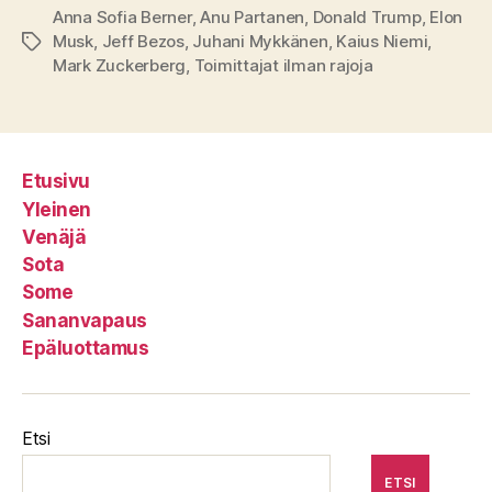
Anna Sofia Berner
,
Anu Partanen
,
Donald Trump
,
Elon
Musk
,
Jeff Bezos
,
Juhani Mykkänen
,
Kaius Niemi
,
Avainsanat
Mark Zuckerberg
,
Toimittajat ilman rajoja
Etusivu
Yleinen
Venäjä
Sota
Some
Sananvapaus
Epäluottamus
Etsi
ETSI