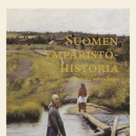
arvio:
Suomen
ympäristöhistoria