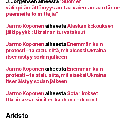
J. Jörgensen
aiheesta
”Suomen
välinpitämättömyys auttaa vaientamaan tänne
paenneita toimittajia”
Jarmo Koponen
aiheesta
Alaskan kokouksen
jälkipyykki: Ukrainan turvatakuut
Jarmo Koponen
aiheesta
Enemmän kuin
protesti – taistelu siitä, millaiseksi Ukraina
itsenäistyy sodan jälkeen
Jarmo Koponen
aiheesta
Enemmän kuin
protesti – taistelu siitä, millaiseksi Ukraina
itsenäistyy sodan jälkeen
Jarmo Koponen
aiheesta
Sotarikokset
Ukrainassa: siviilien kauhuna – droonit
Arkisto