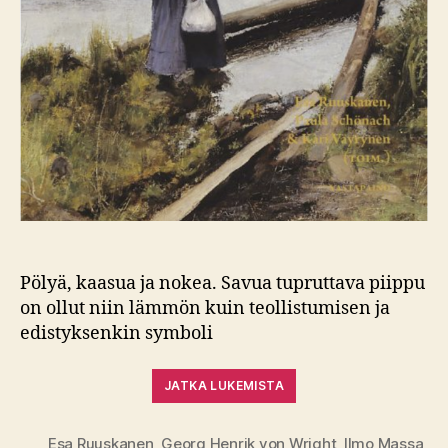
Pölyä, kaasua ja nokea. Savua tupruttava piippu
on ollut niin lämmön kuin teollistumisen ja
edistyksenkin symboli
JATKA LUKEMISTA
Esa Ruuskanen
,
Georg Henrik von Wright
,
Ilmo Massa
,