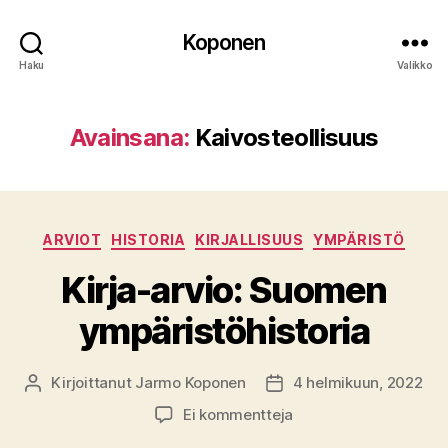
Koponen
Haku
Valikko
Avainsana:
Kaivosteollisuus
Kategoriat
ARVIOT
HISTORIA
KIRJALLISUUS
YMPÄRISTÖ
Kirja-arvio: Suomen
ympäristöhistoria
Kirjoittanut
Jarmo Koponen
4 helmikuun, 2022
Kirjoittaja
Julkaisupäivämäärä
artikkeliin
Ei kommentteja
Kirja-