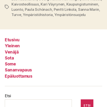
Kaivosteollisuus
,
Kari Väyrynen
,
Kaupungistuminen
,
Avainsanat
Luonto
,
Paula Schönach
,
Pentti Linkola
,
Sanna Marin
,
Turve
,
Ympäristöhistoria
,
Ympäristönsuojelu
Etusivu
Yleinen
Venäjä
Sota
Some
Sananvapaus
Epäluottamus
Etsi
ETSI