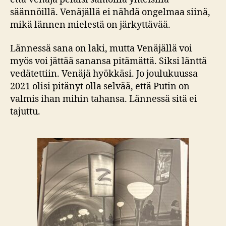
säännöillä. Venäjällä ei nähdä ongelmaa siinä,
mikä lännen mielestä on järkyttävää.
Lännessä sana on laki, mutta Venäjällä voi
myös voi jättää sanansa pitämättä. Siksi länttä
vedätettiin. Venäjä hyökkäsi. Jo joulukuussa
2021 olisi pitänyt olla selvää, että Putin on
valmis ihan mihin tahansa. Lännessä sitä ei
tajuttu.