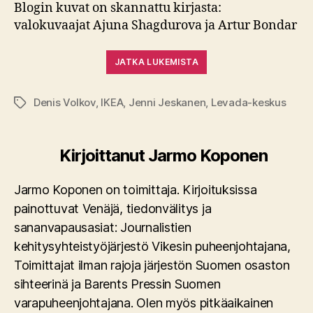
Blogin kuvat on skannattu kirjasta:
valokuvaajat Ajuna Shagdurova ja Artur Bondar
JATKA LUKEMISTA
Denis Volkov
,
IKEA
,
Jenni Jeskanen
,
Levada-keskus
Avainsanat
Kirjoittanut Jarmo Koponen
Jarmo Koponen on toimittaja. Kirjoituksissa
painottuvat Venäjä, tiedonvälitys ja
sananvapausasiat: Journalistien
kehitysyhteistyöjärjestö Vikesin puheenjohtajana,
Toimittajat ilman rajoja järjestön Suomen osaston
sihteerinä ja Barents Pressin Suomen
varapuheenjohtajana. Olen myös pitkäaikainen