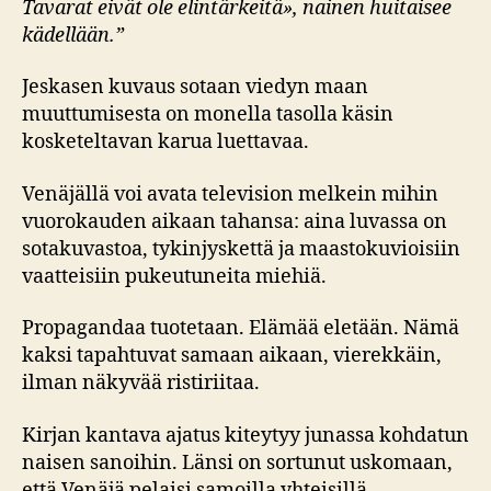
Tavarat eivät ole elintärkeitä», nainen huitaisee
kädellään.”
Jeskasen kuvaus sotaan viedyn maan
muuttumisesta on monella tasolla käsin
kosketeltavan karua luettavaa.
Venäjällä voi avata television melkein mihin
vuorokauden aikaan tahansa: aina luvassa on
sotakuvastoa, tykinjyskettä ja maastokuvioisiin
vaatteisiin pukeutuneita miehiä.
Propagandaa tuotetaan. Elämää eletään. Nämä
kaksi tapahtuvat samaan aikaan, vierekkäin,
ilman näkyvää ristiriitaa.
Kirjan kantava ajatus kiteytyy junassa kohdatun
naisen sanoihin. Länsi on sortunut uskomaan,
että Venäjä pelaisi samoilla yhteisillä