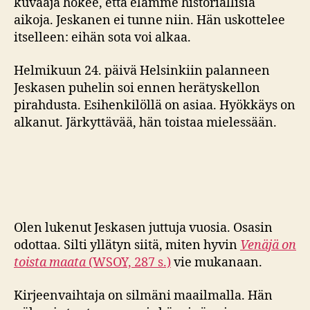
kuvaaja hokee, että elämme historiallisia
aikoja. Jeskanen ei tunne niin. Hän uskottelee
itselleen: eihän sota voi alkaa.
Helmikuun 24. päivä Helsinkiin palanneen
Jeskasen puhelin soi ennen herätyskellon
pirahdusta. Esihenkilöllä on asiaa. Hyökkäys on
alkanut. Järkyttävää, hän toistaa mielessään.
Olen lukenut Jeskasen juttuja vuosia. Osasin
odottaa. Silti yllätyn siitä, miten hyvin
Venäjä on
toista maata
(WSOY, 287 s.)
vie mukanaan.
Kirjeenvaihtaja on silmäni maailmalla. Hän