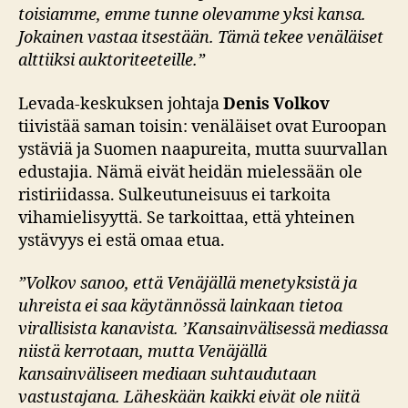
toisiamme, emme tunne olevamme yksi kansa.
Jokainen vastaa itsestään. Tämä tekee venäläiset
alttiiksi auktoriteeteille.”
Levada-keskuksen johtaja
Denis Volkov
tiivistää saman toisin: venäläiset ovat Euroopan
ystäviä ja Suomen naapureita, mutta suurvallan
edustajia. Nämä eivät heidän mielessään ole
ristiriidassa. Sulkeutuneisuus ei tarkoita
vihamielisyyttä. Se tarkoittaa, että yhteinen
ystävyys ei estä omaa etua.
”Volkov sanoo, että Venäjällä menetyksistä ja
uhreista ei saa käytännössä lainkaan tietoa
virallisista kanavista. ’Kansainvälisessä mediassa
niistä kerrotaan, mutta Venäjällä
kansainväliseen mediaan suhtaudutaan
vastustajana. Läheskään kaikki eivät ole niitä