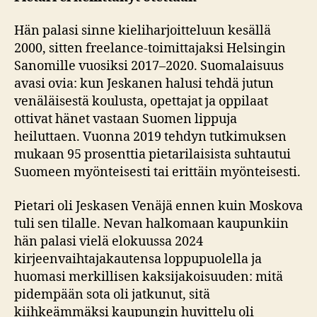
Hän palasi sinne kieliharjoitteluun kesällä
2000, sitten freelance-toimittajaksi Helsingin
Sanomille vuosiksi 2017–2020. Suomalaisuus
avasi ovia: kun Jeskanen halusi tehdä jutun
venäläisestä koulusta, opettajat ja oppilaat
ottivat hänet vastaan Suomen lippuja
heiluttaen. Vuonna 2019 tehdyn tutkimuksen
mukaan 95 prosenttia pietarilaisista suhtautui
Suomeen myönteisesti tai erittäin myönteisesti.
Pietari oli Jeskasen Venäjä ennen kuin Moskova
tuli sen tilalle. Nevan halkomaan kaupunkiin
hän palasi vielä elokuussa 2024
kirjeenvaihtajakautensa loppupuolella ja
huomasi merkillisen kaksijakoisuuden: mitä
pidempään sota oli jatkunut, sitä
kiihkeämmäksi kaupungin huvittelu oli