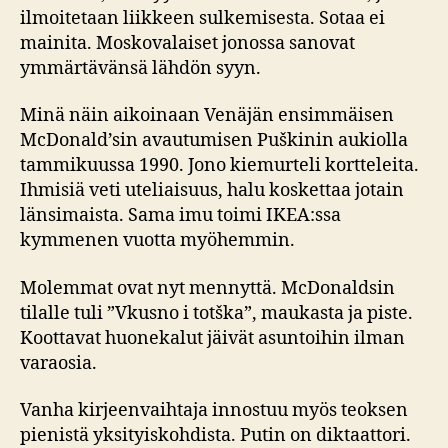
ilmoitetaan liikkeen sulkemisesta. Sotaa ei
mainita. Moskovalaiset jonossa sanovat
ymmärtävänsä lähdön syyn.
Minä näin aikoinaan Venäjän ensimmäisen
McDonald’sin avautumisen Puškinin aukiolla
tammikuussa 1990. Jono kiemurteli kortteleita.
Ihmisiä veti uteliaisuus, halu koskettaa jotain
länsimaista. Sama imu toimi IKEA:ssa
kymmenen vuotta myöhemmin.
Molemmat ovat nyt mennyttä. McDonaldsin
tilalle tuli ”Vkusno i totška”, maukasta ja piste.
Koottavat huonekalut jäivät asuntoihin ilman
varaosia.
Vanha kirjeenvaihtaja innostuu myös teoksen
pienistä yksityiskohdista. Putin on diktaattori.