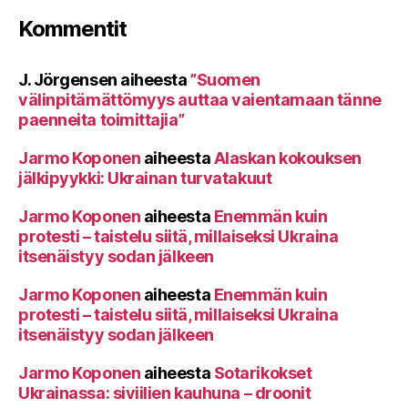
Kommentit
J. Jörgensen
aiheesta
”Suomen
välinpitämättömyys auttaa vaientamaan tänne
paenneita toimittajia”
Jarmo Koponen
aiheesta
Alaskan kokouksen
jälkipyykki: Ukrainan turvatakuut
Jarmo Koponen
aiheesta
Enemmän kuin
protesti – taistelu siitä, millaiseksi Ukraina
itsenäistyy sodan jälkeen
Jarmo Koponen
aiheesta
Enemmän kuin
protesti – taistelu siitä, millaiseksi Ukraina
itsenäistyy sodan jälkeen
Jarmo Koponen
aiheesta
Sotarikokset
Ukrainassa: siviilien kauhuna – droonit