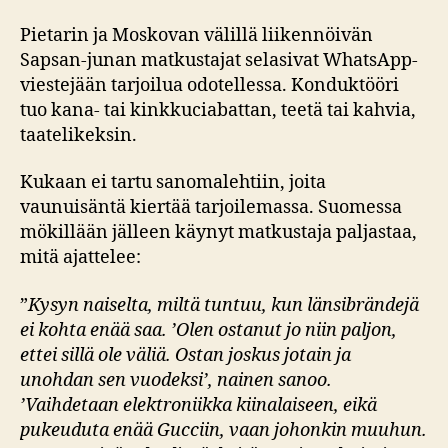
Pietarin ja Moskovan välillä liikennöivän
Sapsan-junan matkustajat selasivat WhatsApp-
viestejään tarjoilua odotellessa. Konduktööri
tuo kana- tai kinkkuciabattan, teetä tai kahvia,
taatelikeksin.
Kukaan ei tartu sanomalehtiin, joita
vaunuisäntä kiertää tarjoilemassa. Suomessa
mökillään jälleen käynyt matkustaja paljastaa,
mitä ajattelee:
”
Kysyn naiselta, miltä tuntuu, kun länsibrändejä
ei kohta enää saa. ’Olen ostanut jo niin paljon,
ettei sillä ole väliä. Ostan joskus jotain ja
unohdan sen vuodeksi’,
nainen sanoo.
’Vaihdetaan elektroniikka kiinalaiseen, eikä
pukeuduta enää Gucciin, vaan johonkin muuhun.