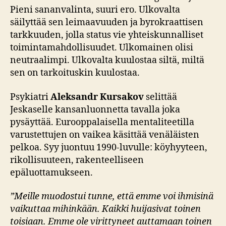
Pieni sananvalinta, suuri ero. Ulkovalta
säilyttää sen leimaavuuden ja byrokraattisen
tarkkuuden, jolla status vie yhteiskunnalliset
toimintamahdollisuudet. Ulkomainen olisi
neutraalimpi. Ulkovalta kuulostaa siltä, miltä
sen on tarkoituskin kuulostaa.
Psykiatri
Aleksandr Kursakov
selittää
Jeskaselle kansanluonnetta tavalla joka
pysäyttää. Eurooppalaisella mentaliteetilla
varustettujen on vaikea käsittää venäläisten
pelkoa. Syy juontuu 1990-luvulle: köyhyyteen,
rikollisuuteen, rakenteelliseen
epäluottamukseen.
”Meille muodostui tunne, että emme voi ihmisinä
vaikuttaa mihinkään. Kaikki huijasivat toinen
toisiaan. Emme ole virittyneet auttamaan toinen