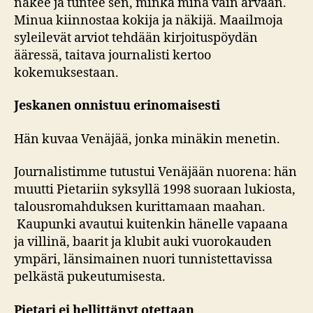
näkee ja tuntee sen, minkä minä vain arvaan.
Minua kiinnostaa kokija ja näkijä. Maailmoja
syleilevät arviot tehdään kirjoituspöydän
ääressä, taitava journalisti kertoo
kokemuksestaan.
Jeskanen onnistuu erinomaisesti
Hän kuvaa Venäjää, jonka minäkin menetin.
Journalistimme tutustui Venäjään nuorena: hän
muutti Pietariin syksyllä 1998 suoraan lukiosta,
talousromahduksen kurittamaan maahan.
Kaupunki avautui kuitenkin hänelle vapaana
ja villinä, baarit ja klubit auki vuorokauden
ympäri, länsimainen nuori tunnistettavissa
pelkästä pukeutumisesta.
Pietari ei hellittänyt otettaan