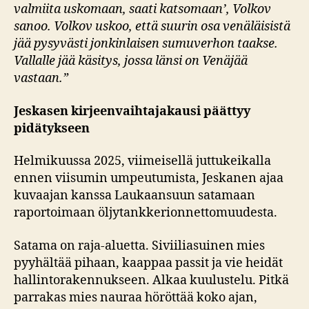
valmiita uskomaan, saati katsomaan’, Volkov
sanoo. Volkov uskoo, että suurin osa venäläisistä
jää pysyvästi jonkinlaisen sumuverhon taakse.
Vallalle jää käsitys, jossa länsi on Venäjää
vastaan.”
Jeskasen kirjeenvaihtajakausi päättyy
pidätykseen
Helmikuussa 2025, viimeisellä juttukeikalla
ennen viisumin umpeutumista, Jeskanen ajaa
kuvaajan kanssa Laukaansuun satamaan
raportoimaan öljytankkerionnettomuudesta.
Satama on raja-aluetta. Siviiliasuinen mies
pyyhältää pihaan, kaappaa passit ja vie heidät
hallintorakennukseen. Alkaa kuulustelu. Pitkä
parrakas mies nauraa höröttää koko ajan,