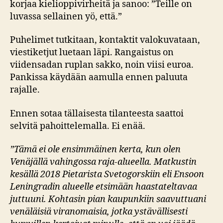
korjaa kielioppivirheitä ja sanoo: ”Teille on
luvassa sellainen yö, että.”
Puhelimet tutkitaan, kontaktit valokuvataan,
viestiketjut luetaan läpi. Rangaistus on
viidensadan ruplan sakko, noin viisi euroa.
Pankissa käydään aamulla ennen paluuta
rajalle.
Ennen sotaa tällaisesta tilanteesta saattoi
selvitä pahoittelemalla. Ei enää.
”Tämä ei ole ensimmäinen kerta, kun olen
Venäjällä vahingossa raja-alueella. Matkustin
kesällä 2018 Pieta
rista Svetogorskiin eli Ensoon
Leningradin alueelle etsi
mään haastateltavaa
juttuuni. Kohtasin pian kaupunkiin
saavuttuani
venäläisiä viranomaisia, jotka ystävällisesti