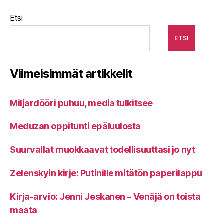
Etsi
ETSI
Viimeisimmät artikkelit
Miljardööri puhuu, media tulkitsee
Meduzan oppitunti epäluulosta
Suurvallat muokkaavat todellisuuttasi jo nyt
Zelenskyin kirje: Putinille mitätön paperilappu
Kirja-arvio: Jenni Jeskanen – Venäjä on toista
maata