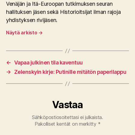
Venäjän ja Itä-Euroopan tutkimuksen seuran
hallituksen jäsen sekä Historioitsijat ilman rajoja
yhdistyksen rivijäsen.
Näytä arkisto
→
←
Vapaa julkinen tila kaventuu
→
Zelenskyin kirje: Putinille mitätön paperilappu
Vastaa
Sähköpostiosoitettasi ei julkaista.
Pakolliset kentät on merkitty
*