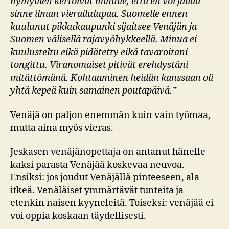
hymyillen kertoivat minulle, että en voi jäädä
sinne ilman
vierailulupaa. Suomelle ennen
kuulunut pikkukaupunki s
ijaitsee Venäjän ja
Suomen välisellä rajavyöhykkeellä.
Minua ei
kuulusteltu eikä pidätetty eikä tavaroitani
ton
gittu. Viranomaiset pitivät erehdystäni
mitättömänä. Koht
aaminen heidän kanssaan oli
yhtä kepeä kuin samainen
poutapäivä.”
Venäjä on paljon enemmän kuin vain työmaa,
mutta aina myös vieras.
Jeskasen venäjänopettaja on antanut hänelle
kaksi parasta Venäjää koskevaa neuvoa.
Ensiksi: jos joudut Venäjällä pinteeseen, ala
itkeä. Venäläiset ymmärtävät tunteita ja
etenkin naisen kyyneleitä. Toiseksi: venäjää ei
voi oppia koskaan täydellisesti.