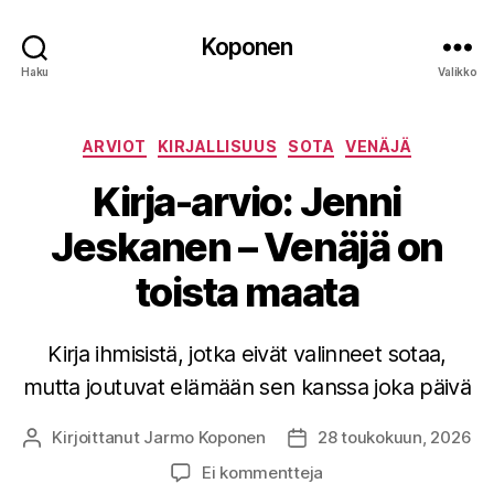
Koponen
Haku
Valikko
Kategoriat
ARVIOT
KIRJALLISUUS
SOTA
VENÄJÄ
Kirja-arvio: Jenni
Jeskanen – Venäjä on
toista maata
Kirja ihmisistä, jotka eivät valinneet sotaa,
mutta joutuvat elämään sen kanssa joka päivä
Kirjoittanut
Jarmo Koponen
28 toukokuun, 2026
Kirjoittaja
Julkaisupäivämäärä
artikkeliin
Ei kommentteja