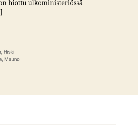
on hiottu ulkoministeriössä
]
n
,
Hiski
a
,
Mauno