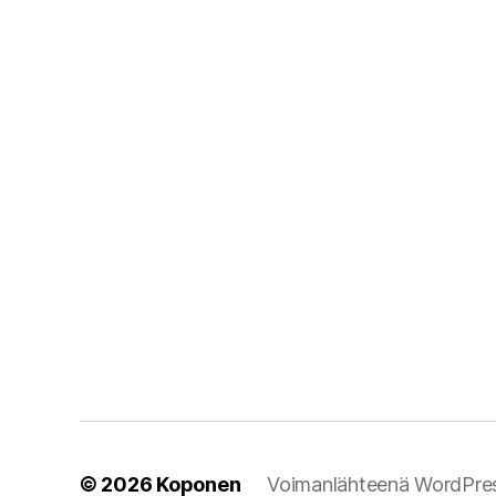
© 2026
Koponen
Voimanlähteenä WordPre