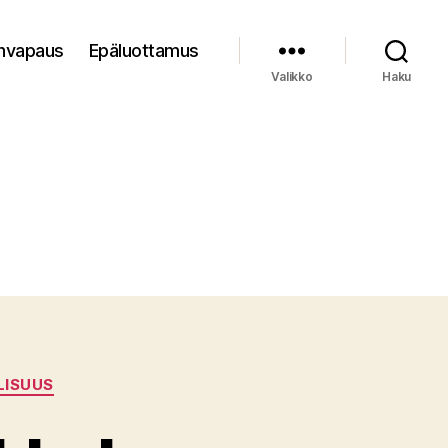
nvapaus
Epäluottamus
Valikko
Haku
LISUUS