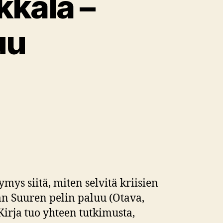
kkala –
uu
s siitä, miten selvitä kriisien
an Suuren pelin paluu (Otava,
Kirja tuo yhteen tutkimusta,