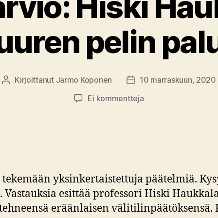
arvio: Hiski Hau
uuren pelin pal
Kirjoittanut
Jarmo Koponen
10 marraskuun, 2020
Kirjoittaja
Julkaisupäivämäärä
artikkeliin
Ei kommentteja
Kirja-
arvio:
Hiski
Haukkala
–
Suuren
kemään yksinkertaistettuja päätelmiä. Kysymy
pelin
paluu
 Vastauksia esittää professori Hiski Haukkal
 tehneensä eräänlaisen välitilinpäätöksensä. 