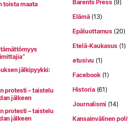
Barents Press
(9)
n toista maata
Elämä
(13)
Epäluottamus
(20)
Etelä-Kaukasus
(1)
itämättömyys
mittajia”
etusivu
(1)
uksen jälkipyykki:
Facebook
(1)
Historia
(61)
protesti – taistelu
odan jälkeen
Journalismi
(14)
protesti – taistelu
odan jälkeen
Kansainvälinen poli