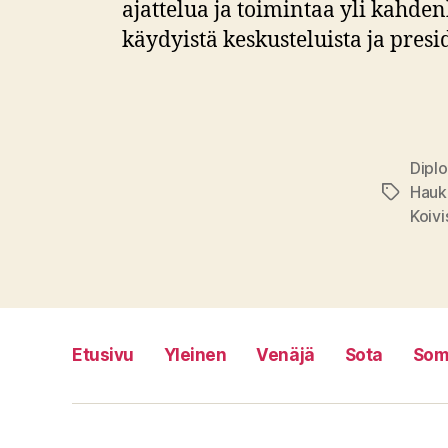
ajattelua ja toimintaa yli kahd
käydyistä keskusteluista ja presid
Dipl
Hauk
Avainsan
Koivi
Etusivu
Yleinen
Venäjä
Sota
Som