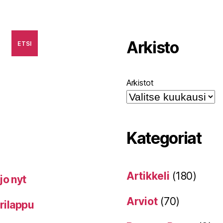
Arkisto
ETSI
Arkistot
Kategoriat
Artikkeli
(180)
jo nyt
Arviot
(70)
erilappu