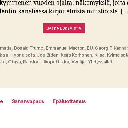
enkymmenen vuoden ajalta: näkemyksiä, joita 
entin kansliassa kirjoitetuista muistioista. […
JATKA LUKEMISTA
omatia
,
Donald Trump
,
Emmanuel Macron
,
EU
,
Georg F. Kenna
kala
,
Hybridisota
,
Joe Biden
,
Keijo Korhonen
,
Kiina
,
Kylmä sot
at
sto
,
Otava
,
Ranska
,
Ulkopolitiikka
,
Venäjä
,
Yhdysvallat
e
Sananvapaus
Epäluottamus