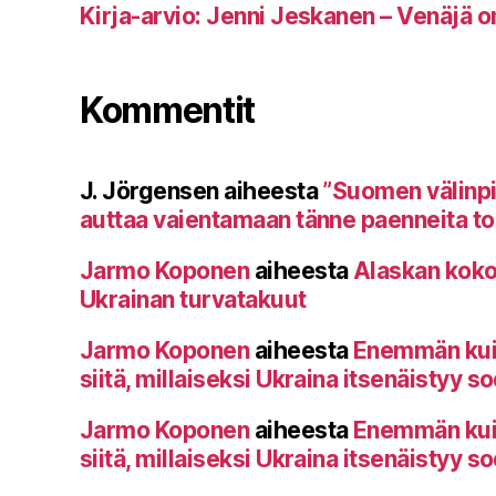
Kirja-arvio: Jenni Jeskanen – Venäjä o
Kommentit
J. Jörgensen
aiheesta
”Suomen välinp
auttaa vaientamaan tänne paenneita toi
Jarmo Koponen
aiheesta
Alaskan koko
Ukrainan turvatakuut
Jarmo Koponen
aiheesta
Enemmän kuin 
siitä, millaiseksi Ukraina itsenäistyy s
Jarmo Koponen
aiheesta
Enemmän kuin 
siitä, millaiseksi Ukraina itsenäistyy s