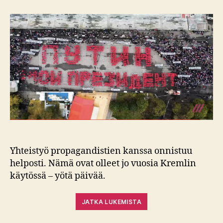
liittolaisia
liian
vähän
Yhteistyö propagandistien kanssa onnistuu
helposti. Nämä ovat olleet jo vuosia Kremlin
käytössä – yötä päivää.
JATKA LUKEMISTA