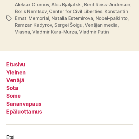
Aleksei Gromov
,
Ales Bjaljatski
,
Berit Reiss-Anderson
,
Boris Nemtsov
,
Center for Civil Liberties
,
Konstantin
Ernst
,
Memorial
,
Natalia Estemirova
,
Nobel-palkinto
,
Avainsanat
Ramzan Kadyrov
,
Sergei Šoigu
,
Venäjän media
,
Viasna
,
Vladmir Kara-Murza
,
Vladmir Putin
Etusivu
Yleinen
Venäjä
Sota
Some
Sananvapaus
Epäluottamus
Etsi