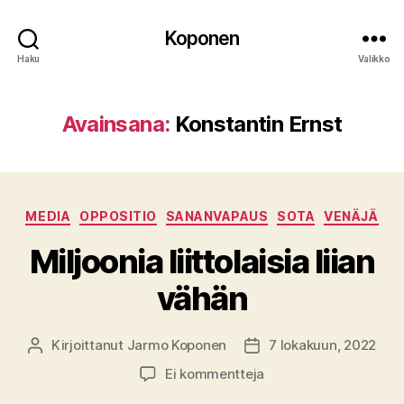
Koponen
Haku
Valikko
Avainsana:
Konstantin Ernst
Kategoriat
MEDIA
OPPOSITIO
SANANVAPAUS
SOTA
VENÄJÄ
Miljoonia liittolaisia liian
vähän
Kirjoittanut
Jarmo Koponen
7 lokakuun, 2022
Kirjoittaja
Julkaisupäivämäärä
artikkeliin
Ei kommentteja
Miljoonia