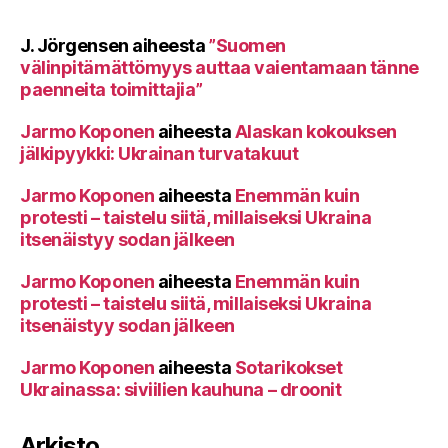
J. Jörgensen
aiheesta
”Suomen
välinpitämättömyys auttaa vaientamaan tänne
paenneita toimittajia”
Jarmo Koponen
aiheesta
Alaskan kokouksen
jälkipyykki: Ukrainan turvatakuut
Jarmo Koponen
aiheesta
Enemmän kuin
protesti – taistelu siitä, millaiseksi Ukraina
itsenäistyy sodan jälkeen
Jarmo Koponen
aiheesta
Enemmän kuin
protesti – taistelu siitä, millaiseksi Ukraina
itsenäistyy sodan jälkeen
Jarmo Koponen
aiheesta
Sotarikokset
Ukrainassa: siviilien kauhuna – droonit
Arkisto