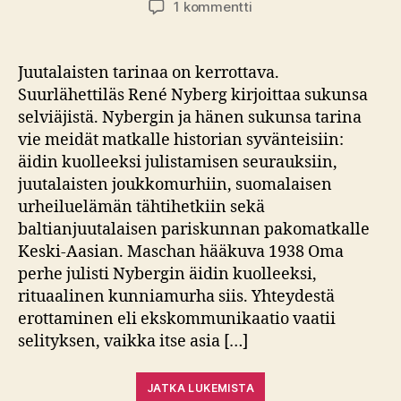
artikkeliin
1 kommentti
Kirja-
arvio:
René
Juutalaisten tarinaa on kerrottava.
Nyberg
Suurlähettiläs René Nyberg kirjoittaa sukunsa
–
selviäjistä. Nybergin ja hänen sukunsa tarina
Viimeinen
vie meidät matkalle historian syvänteisiin:
juna
äidin kuolleeksi julistamisen seurauksiin,
Moskovaan
juutalaisten joukkomurhiin, suomalaisen
urheiluelämän tähtihetkiin sekä
baltianjuutalaisen pariskunnan pakomatkalle
Keski-Aasian. Maschan hääkuva 1938 Oma
perhe julisti Nybergin äidin kuolleeksi,
rituaalinen kunniamurha siis. Yhteydestä
erottaminen eli ekskommunikaatio vaatii
selityksen, vaikka itse asia […]
JATKA LUKEMISTA