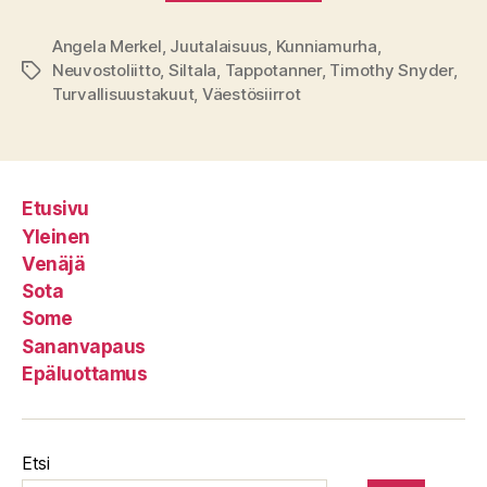
Angela Merkel
,
Juutalaisuus
,
Kunniamurha
,
Neuvostoliitto
,
Siltala
,
Tappotanner
,
Timothy Snyder
,
Avainsanat
Turvallisuustakuut
,
Väestösiirrot
Etusivu
Yleinen
Venäjä
Sota
Some
Sananvapaus
Epäluottamus
Etsi