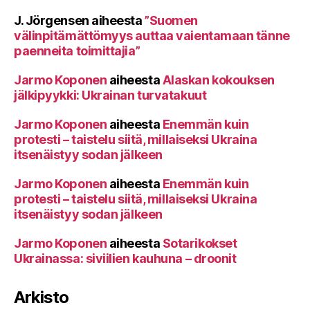
J. Jörgensen
aiheesta
”Suomen
välinpitämättömyys auttaa vaientamaan tänne
paenneita toimittajia”
Jarmo Koponen
aiheesta
Alaskan kokouksen
jälkipyykki: Ukrainan turvatakuut
Jarmo Koponen
aiheesta
Enemmän kuin
protesti – taistelu siitä, millaiseksi Ukraina
itsenäistyy sodan jälkeen
Jarmo Koponen
aiheesta
Enemmän kuin
protesti – taistelu siitä, millaiseksi Ukraina
itsenäistyy sodan jälkeen
Jarmo Koponen
aiheesta
Sotarikokset
Ukrainassa: siviilien kauhuna – droonit
Arkisto