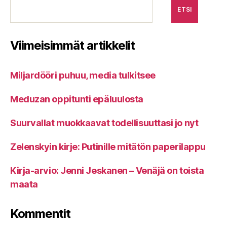
ETSI
Viimeisimmät artikkelit
Miljardööri puhuu, media tulkitsee
Meduzan oppitunti epäluulosta
Suurvallat muokkaavat todellisuuttasi jo nyt
Zelenskyin kirje: Putinille mitätön paperilappu
Kirja-arvio: Jenni Jeskanen – Venäjä on toista
maata
Kommentit