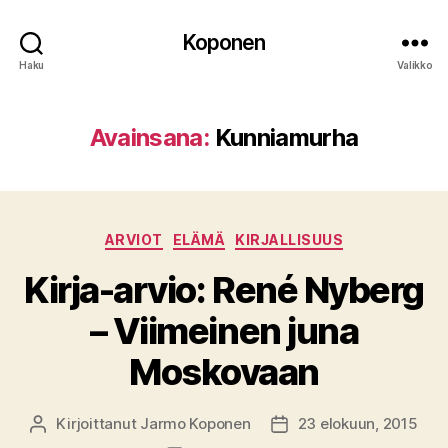
Koponen
Haku
Valikko
Avainsana:
Kunniamurha
Kategoriat
ARVIOT
ELÄMÄ
KIRJALLISUUS
Kirja-arvio: René Nyberg
– Viimeinen juna
Moskovaan
Kirjoittanut
Jarmo Koponen
23 elokuun, 2015
Kirjoittaja
Julkaisupäivämäärä