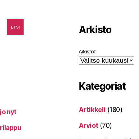
Arkisto
ETSI
Arkistot
Kategoriat
Artikkeli
(180)
jo nyt
Arviot
(70)
erilappu