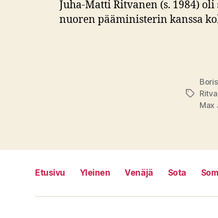
Juha-Matti Ritvanen (s. 1984) oli
nuoren pääministerin kanssa k
Boris
Ritv
Avainsan
Max 
Etusivu
Yleinen
Venäjä
Sota
Som