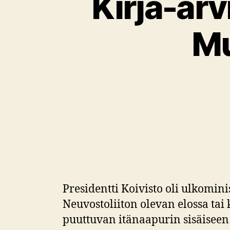
Kirja-arv
Mu
Presidentti Koivisto oli ulkomi
Neuvostoliiton olevan elossa tai
puuttuvan itänaapurin sisäiseen t