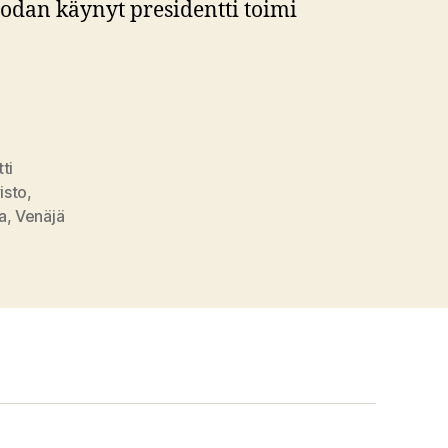
 Sodan käynyt presidentti toimi
ti
isto
,
la
,
Venäjä