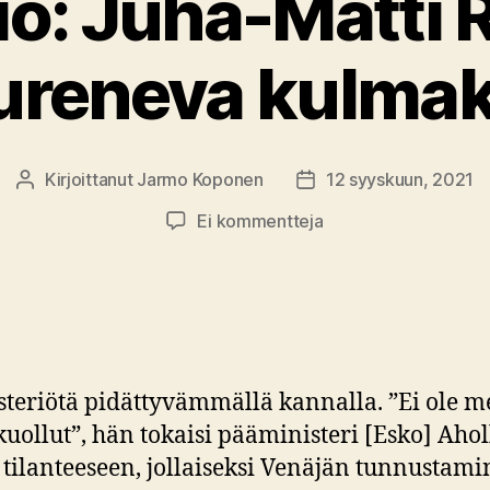
io: Juha-Matti 
reneva kulmak
Kirjoittanut
Jarmo Koponen
12 syyskuun, 2021
Kirjoittaja
Julkaisupäivämäärä
artikkeliin
Ei kommentteja
Kirja-
arvio:
Juha-
Matti
Ritvanen
–
nisteriötä pidättyvämmällä kannalla. ”Ei ole
Mureneva
kulmakivi
 kuollut”, hän tokaisi pääministeri [Esko] Ah
ilanteeseen, jollaiseksi Venäjän tunnustaminen