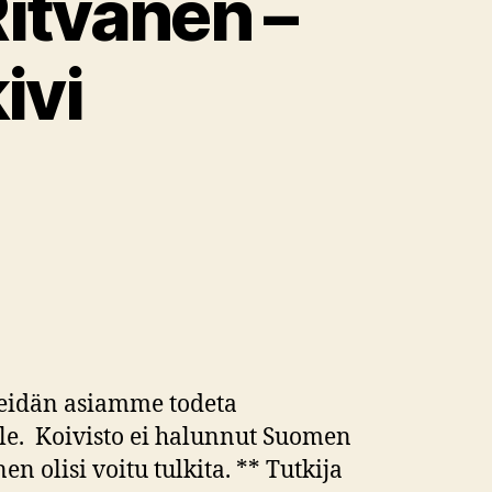
Ritvanen –
ivi
 meidän asiamme todeta
olle. Koivisto ei halunnut Suomen
 olisi voitu tulkita. ** Tutkija