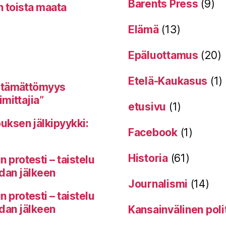
Barents Press
(9)
n toista maata
Elämä
(13)
Epäluottamus
(20)
Etelä-Kaukasus
(1)
itämättömyys
mittajia”
etusivu
(1)
uksen jälkipyykki:
Facebook
(1)
Historia
(61)
protesti – taistelu
odan jälkeen
Journalismi
(14)
protesti – taistelu
odan jälkeen
Kansainvälinen poli