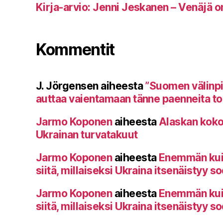
Kirja-arvio: Jenni Jeskanen – Venäjä o
Kommentit
J. Jörgensen
aiheesta
”Suomen välinp
auttaa vaientamaan tänne paenneita toi
Jarmo Koponen
aiheesta
Alaskan koko
Ukrainan turvatakuut
Jarmo Koponen
aiheesta
Enemmän kuin 
siitä, millaiseksi Ukraina itsenäistyy s
Jarmo Koponen
aiheesta
Enemmän kuin 
siitä, millaiseksi Ukraina itsenäistyy s