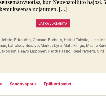
 seitsemänvuotias, kun Neuvostoliitto hajosi.
okemukseensa nojautuen. […]
JATKA LUKEMISTA
 Jeltsin
,
Esko Aho
,
Gennadi Burbulis
,
Heikki Talvitie
,
Juha-Mat
anen
,
Lähialueyhteistyö
,
Markus Lyra
,
Matti Klinge
,
Mauno Koiv
at
Jakobson
,
Paavo Lipponen
,
Pertti Paasio
,
René Nyberg
,
Silta
e
Sananvapaus
Epäluottamus