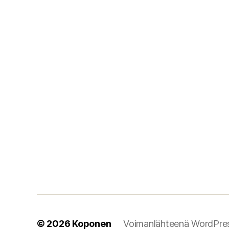
© 2026
Koponen
Voimanlähteenä WordPre