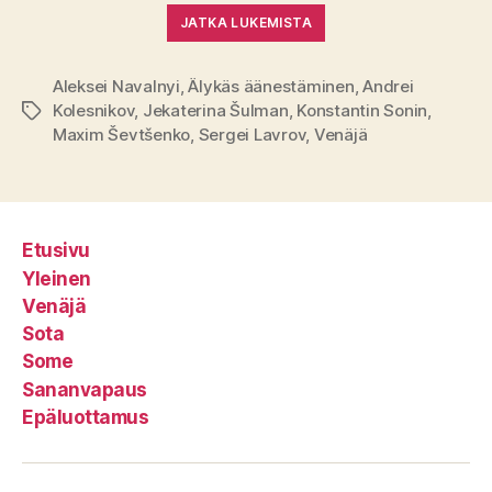
JATKA LUKEMISTA
Aleksei Navalnyi
,
Älykäs äänestäminen
,
Andrei
Kolesnikov
,
Jekaterina Šulman
,
Konstantin Sonin
,
Avainsanat
Maxim Ševtšenko
,
Sergei Lavrov
,
Venäjä
Etusivu
Yleinen
Venäjä
Sota
Some
Sananvapaus
Epäluottamus