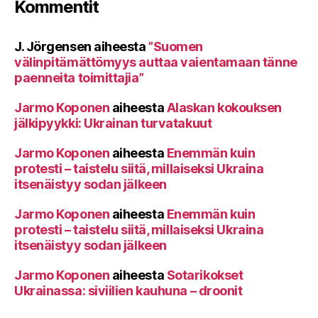
Kommentit
J. Jörgensen
aiheesta
”Suomen
välinpitämättömyys auttaa vaientamaan tänne
paenneita toimittajia”
Jarmo Koponen
aiheesta
Alaskan kokouksen
jälkipyykki: Ukrainan turvatakuut
Jarmo Koponen
aiheesta
Enemmän kuin
protesti – taistelu siitä, millaiseksi Ukraina
itsenäistyy sodan jälkeen
Jarmo Koponen
aiheesta
Enemmän kuin
protesti – taistelu siitä, millaiseksi Ukraina
itsenäistyy sodan jälkeen
Jarmo Koponen
aiheesta
Sotarikokset
Ukrainassa: siviilien kauhuna – droonit