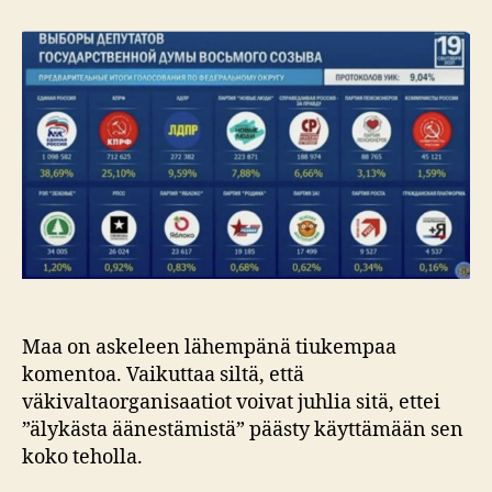
päivä
vuoden
2024
vuoksi
Maa on askeleen lähempänä tiukempaa
komentoa. Vaikuttaa siltä, että
väkivaltaorganisaatiot voivat juhlia sitä, ettei
”älykästa äänestämistä” päästy käyttämään sen
koko teholla.