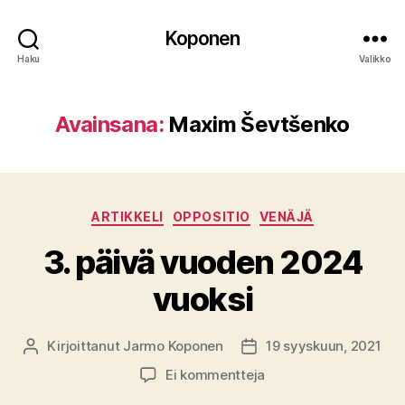
Koponen
Haku
Valikko
Avainsana:
Maxim Ševtšenko
Kategoriat
ARTIKKELI
OPPOSITIO
VENÄJÄ
3. päivä vuoden 2024
vuoksi
Kirjoittanut
Jarmo Koponen
19 syyskuun, 2021
Kirjoittaja
Julkaisupäivämäärä
artikkeliin
Ei kommentteja
3.