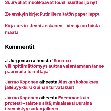
Suurvallat muokkaavat todellisuuttasi jo nyt
Zelenskyin kirje: Putinille mitätön paperilappu
Kirja-arvio: Jenni Jeskanen – Venäjä on toista
maata
Kommentit
J. Jörgensen
aiheesta
”Suomen
välinpitämättömyys auttaa vaientamaan tänne
paenneita toimittajia”
Jarmo Koponen
aiheesta
Alaskan kokouksen
jälkipyykki: Ukrainan turvatakuut
Jarmo Koponen
aiheesta
Enemmän kuin
protesti – taistelu siitä, millaiseksi Ukraina
itsenäistyy sodan jälkeen