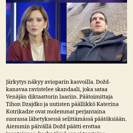
Järkytys näkyy avioparin kasvoilla. Dožd-
kanavaa ravistelee skandaali, joka sataa
Venäjän diktaattorin laariin. Päätoimittaja
Tihon Dzajdko ja uutisten päällikkö Katerina
Kotrikadze ovat molemmat perjantaina
suorassa lähetyksessä selittämässä päätöksiään.
Aiemmin päivällä Dožd päätti erottaa