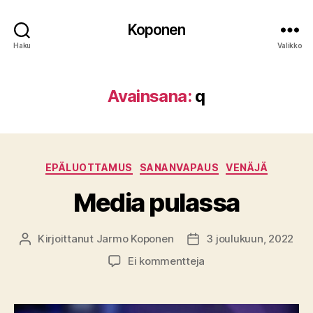
Koponen
Haku
Valikko
Avainsana:
q
Kategoriat
EPÄLUOTTAMUS
SANANVAPAUS
VENÄJÄ
Media pulassa
Kirjoittanut
Jarmo Koponen
3 joulukuun, 2022
Kirjoittaja
Julkaisupäivämäärä
artikkeliin
Ei kommentteja
Media
pulassa