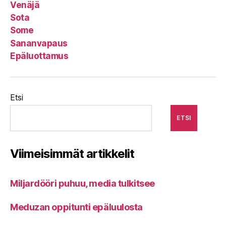
Venäjä
Sota
Some
Sananvapaus
Epäluottamus
Etsi
ETSI
Viimeisimmät artikkelit
Miljardööri puhuu, media tulkitsee
Meduzan oppitunti epäluulosta