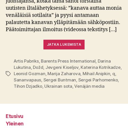
juontajansa, koska tämä sanoi torstaina
uutisten iltalähetyksessä: ”kanava auttaa monia
venäläisiä sotilaita” ja pyysi antamaan
palautetta kanavan ylläpitämään sähköpostiin.
Päätoimittajan ilmoitus (videossa tekstitys […]
JATKA LUKEMISTA
Artis Pabriks
,
Barents Press International
,
Darina
Lukutina
,
Dožd
,
Jevgeni Kiseljov
,
Katerina Kotrikadze
,
Leonid Gozman
,
Marija Zaharova
,
Mihail Anipkin
,
q
,
Avainsanat
Sananvapaus
,
Sergei Buntman
,
Sergei Parhomenko
,
Tihon Dzjadko
,
Ukrainan sota
,
Venäjän media
Etusivu
Yleinen