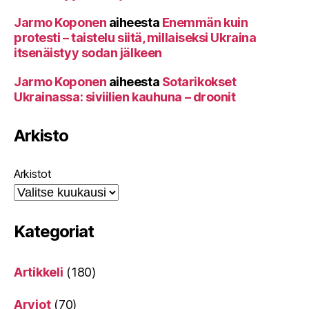
Jarmo Koponen
aiheesta
Enemmän kuin
protesti – taistelu siitä, millaiseksi Ukraina
itsenäistyy sodan jälkeen
Jarmo Koponen
aiheesta
Sotarikokset
Ukrainassa: siviilien kauhuna – droonit
Arkisto
Arkistot
Kategoriat
Artikkeli
(180)
Arviot
(70)