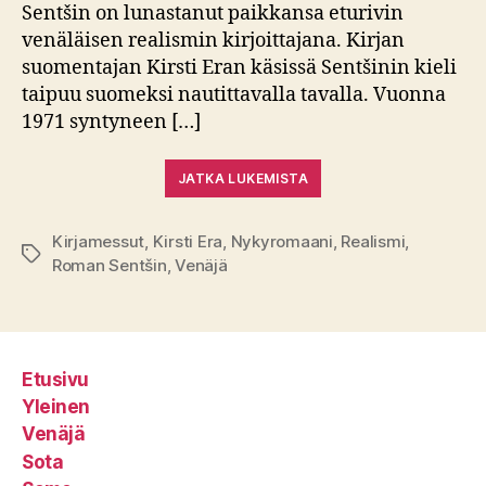
Sentšin on lunastanut paikkansa eturivin
venäläisen realismin kirjoittajana. Kirjan
suomentajan Kirsti Eran käsissä Sentšinin kieli
taipuu suomeksi nautittavalla tavalla. Vuonna
1971 syntyneen […]
JATKA LUKEMISTA
Kirjamessut
,
Kirsti Era
,
Nykyromaani
,
Realismi
,
Avainsanat
Roman Sentšin
,
Venäjä
Etusivu
Yleinen
Venäjä
Sota