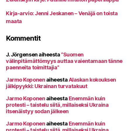
Kirja-arvio: Jenni Jeskanen – Venäjä on toista
maata
Kommentit
J. Jörgensen
aiheesta
”Suomen
välinpitämättömyys auttaa vaientamaan tänne
paenneita toimittajia”
Jarmo Koponen
aiheesta
Alaskan kokouksen
jälkipyykki: Ukrainan turvatakuut
Jarmo Koponen
aiheesta
Enemmän kuin
protesti – taistelu siitä, millaiseksi Ukraina
itsenäistyy sodan jälkeen
Jarmo Koponen
aiheesta
Enemmän kuin
protesti – taistelu siitä, millaiseksi Ukraina