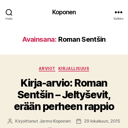
Koponen
Haku
Valikko
Avainsana:
Roman Sentšin
Kategoriat
ARVIOT
KIRJALLISUUS
Kirja-arvio: Roman
Sentšin – Jeltyševit,
erään perheen rappio
Kirjoittanut
Jarmo Koponen
29 lokakuun, 2015
Kirjoittaja
Julkaisupäivämäärä