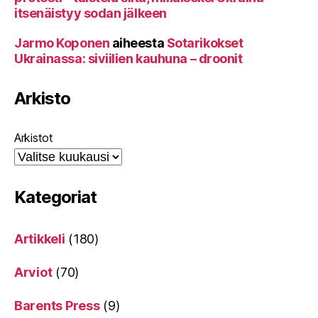
itsenäistyy sodan jälkeen
Jarmo Koponen
aiheesta
Sotarikokset
Ukrainassa: siviilien kauhuna – droonit
Arkisto
Arkistot
Kategoriat
Artikkeli
(180)
Arviot
(70)
Barents Press
(9)