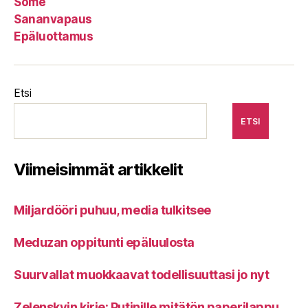
Some
Sananvapaus
Epäluottamus
Etsi
ETSI
Viimeisimmät artikkelit
Miljardööri puhuu, media tulkitsee
Meduzan oppitunti epäluulosta
Suurvallat muokkaavat todellisuuttasi jo nyt
Zelenskyin kirje: Putinille mitätön paperilappu