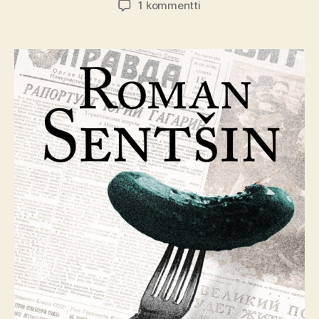
artikkeliin
1 kommentti
Kirja-
arvio:
Roman
Sentšin
–
Jeltyševit,
erään
perheen
rappio