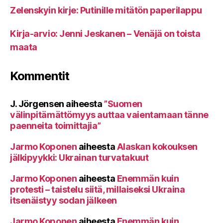
Zelenskyin kirje: Putinille mitätön paperilappu
Kirja-arvio: Jenni Jeskanen – Venäjä on toista
maata
Kommentit
J. Jörgensen
aiheesta
”Suomen
välinpitämättömyys auttaa vaientamaan tänne
paenneita toimittajia”
Jarmo Koponen
aiheesta
Alaskan kokouksen
jälkipyykki: Ukrainan turvatakuut
Jarmo Koponen
aiheesta
Enemmän kuin
protesti – taistelu siitä, millaiseksi Ukraina
itsenäistyy sodan jälkeen
Jarmo Koponen
aiheesta
Enemmän kuin