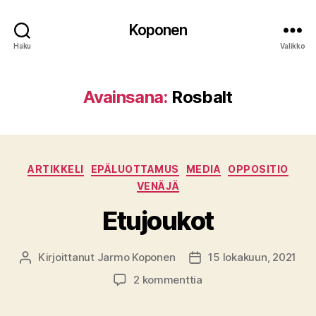
Koponen
Haku
Valikko
Avainsana:
Rosbalt
Kategoriat
ARTIKKELI
EPÄLUOTTAMUS
MEDIA
OPPOSITIO
VENÄJÄ
Etujoukot
Kirjoittanut
Jarmo Koponen
15 lokakuun, 2021
Kirjoittaja
Julkaisupäivämäärä
artikkeliin
2 kommenttia
Etujoukot