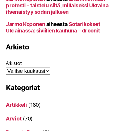
protesti – taistelu siitä, millaiseksi Ukraina
itsenäistyy sodan jälkeen
Jarmo Koponen
aiheesta
Sotarikokset
Ukrainassa: siviilien kauhuna – droonit
Arkisto
Arkistot
Kategoriat
Artikkeli
(180)
Arviot
(70)