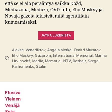
että se ei aio perääntyä vaikka Dožd,
Mediazona, Meduza, OVD-info, Eho Moskvy ja
Novaja gazeta tekisivät mitä agenttilain
kumoamiseksi.
JATKA LUKEMISTA
Aleksei Venediktov
,
Angela Merkel
,
Dmitri Muratov
,
Eho Moskvy
,
Gazprom
,
International Memorial
,
Marina
Avainsanat
Litvinovitš
,
Media
,
Memorial
,
NTV
,
Rosbalt
,
Sergei
Parhomenko
,
Stalin
Etusivu
Yleinen
Venäjä
Sota