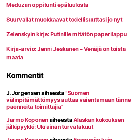
Meduzan oppitunti epäluulosta
Suurvallat muokkaavat todellisuuttasi jo nyt
Zelenskyin kirje: Putinille mitätön paperilappu
Kirja-arvio: Jenni Jeskanen – Venäjä on toista
maata
Kommentit
J. Jörgensen
aiheesta
”Suomen
välinpitämättömyys auttaa vaientamaan tänne
paenneita toimittajia”
Jarmo Koponen
aiheesta
Alaskan kokouksen
jälkipyykki: Ukrainan turvatakuut
Jarmo Koponen
aiheesta
Enemmän kuin