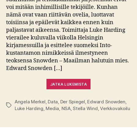
voi mitään inhimillisille tekijöille. Kunhan
nämä ovat vaan riittävän ovelia, luottavat
toisiinsa ja epäilevät kaikkea ennen kuin
paljastavat aikeensa. Toimittaja Luke Harding
vierailee kuluvalla viikolla Helsingin
kirjamessuilla ja esittelee suomeksi Into-
kustantamon nimikkeissä ilmestyneen
teoksensa Snowden – Maailman halutuin mies.
Edward Snowden […]
JATKA LUKEMISTA
Angela Merkel
,
Data
,
Der Spiegel
,
Edward Snowden
,
Avainsanat
Luke Harding
,
Media
,
NSA
,
Stella Wind
,
Verkkovakoilu