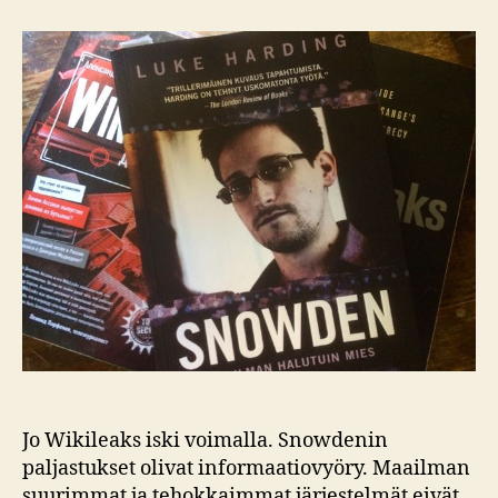
arvio:
Luke
Harding
–
Snowden
Jo Wikileaks iski voimalla. Snowdenin
paljastukset olivat informaatiovyöry. Maailman
suurimmat ja tehokkaimmat järjestelmät eivät