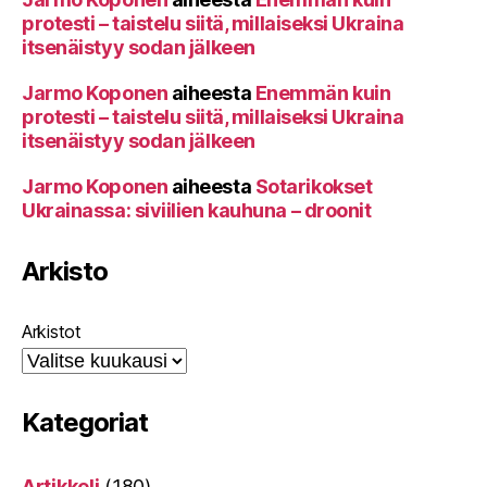
protesti – taistelu siitä, millaiseksi Ukraina
itsenäistyy sodan jälkeen
Jarmo Koponen
aiheesta
Enemmän kuin
protesti – taistelu siitä, millaiseksi Ukraina
itsenäistyy sodan jälkeen
Jarmo Koponen
aiheesta
Sotarikokset
Ukrainassa: siviilien kauhuna – droonit
Arkisto
Arkistot
Kategoriat
Artikkeli
(180)