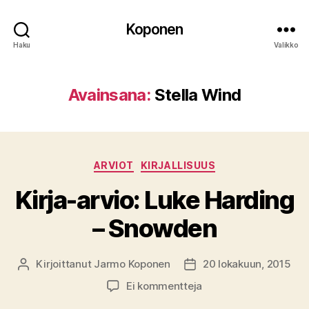
Koponen
Haku
Valikko
Avainsana:
Stella Wind
Kategoriat
ARVIOT
KIRJALLISUUS
Kirja-arvio: Luke Harding
– Snowden
Kirjoittanut
Jarmo Koponen
20 lokakuun, 2015
Kirjoittaja
Julkaisupäivämäärä
artikkeliin
Ei kommentteja
Kirja-