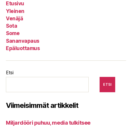
Etusivu
Yleinen
Venäjä
Sota
Some
Sananvapaus
Epäluottamus
Etsi
ETSI
Viimeisimmät artikkelit
Miljardööri puhuu, media tulkitsee