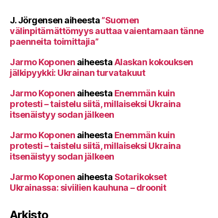
J. Jörgensen
aiheesta
”Suomen
välinpitämättömyys auttaa vaientamaan tänne
paenneita toimittajia”
Jarmo Koponen
aiheesta
Alaskan kokouksen
jälkipyykki: Ukrainan turvatakuut
Jarmo Koponen
aiheesta
Enemmän kuin
protesti – taistelu siitä, millaiseksi Ukraina
itsenäistyy sodan jälkeen
Jarmo Koponen
aiheesta
Enemmän kuin
protesti – taistelu siitä, millaiseksi Ukraina
itsenäistyy sodan jälkeen
Jarmo Koponen
aiheesta
Sotarikokset
Ukrainassa: siviilien kauhuna – droonit
Arkisto