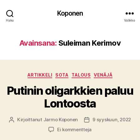
Koponen
Haku
Valikko
Avainsana:
Suleiman Kerimov
Kategoriat
ARTIKKELI
SOTA
TALOUS
VENÄJÄ
Putinin oligarkkien paluu
Lontoosta
Kirjoittanut
Jarmo Koponen
9 syyskuun, 2022
Kirjoittaja
Julkaisupäivämäärä
artikkeliin
Ei kommentteja
Putinin