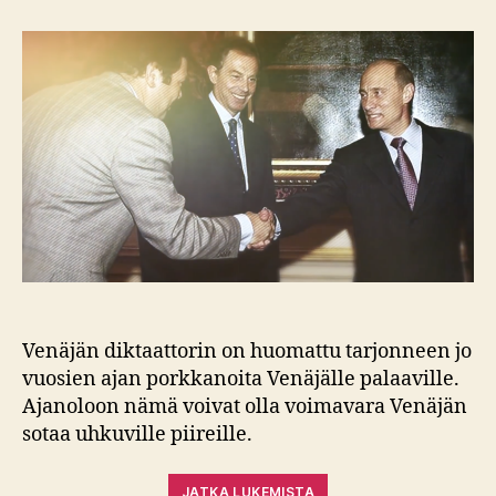
oligarkkien
paluu
Lontoosta
Venäjän diktaattorin on huomattu tarjonneen jo
vuosien ajan porkkanoita Venäjälle palaaville.
Ajanoloon nämä voivat olla voimavara Venäjän
sotaa uhkuville piireille.
JATKA LUKEMISTA