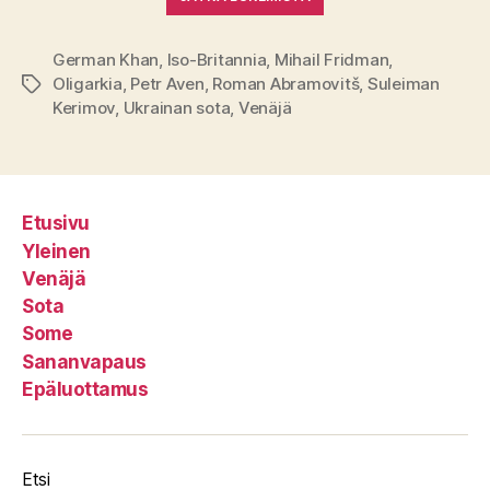
German Khan
,
Iso-Britannia
,
Mihail Fridman
,
Oligarkia
,
Petr Aven
,
Roman Abramovitš
,
Suleiman
Avainsanat
Kerimov
,
Ukrainan sota
,
Venäjä
Etusivu
Yleinen
Venäjä
Sota
Some
Sananvapaus
Epäluottamus
Etsi