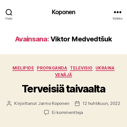
Koponen
Haku
Valikko
Avainsana:
Viktor Medvedtšuk
Kategoriat
MIELIPIDE
PROPAGANDA
TELEVISIO
UKRAINA
VENÄJÄ
Terveisiä taivaalta
Kirjoittanut
Jarmo Koponen
12 huhtikuun, 2022
Kirjoittaja
Julkaisupäivämäärä
artikkeliin
Ei kommentteja
Terveisiä
taivaalta