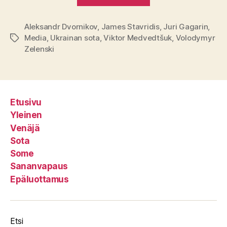
Aleksandr Dvornikov
,
James Stavridis
,
Juri Gagarin
,
Media
,
Ukrainan sota
,
Viktor Medvedtšuk
,
Volodymyr
Avainsanat
Zelenski
Etusivu
Yleinen
Venäjä
Sota
Some
Sananvapaus
Epäluottamus
Etsi