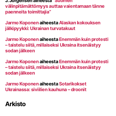
J. Jörgensen
aiheesta
”Suomen
välinpitämättömyys auttaa vaientamaan tänne
paenneita toimittajia”
Jarmo Koponen
aiheesta
Alaskan kokouksen
jälkipyykki: Ukrainan turvatakuut
Jarmo Koponen
aiheesta
Enemmän kuin protesti
– taistelu siitä, millaiseksi Ukraina itsenäistyy
sodan jälkeen
Jarmo Koponen
aiheesta
Enemmän kuin protesti
– taistelu siitä, millaiseksi Ukraina itsenäistyy
sodan jälkeen
Jarmo Koponen
aiheesta
Sotarikokset
Ukrainassa: siviilien kauhuna – droonit
Arkisto