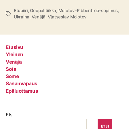
Etupiiri
,
Geopolitiikka
,
Molotov-Ribbentrop-sopimus
,
Avainsanat
Ukraina
,
Venäjä
,
Vjatseslav Molotov
Etusivu
Yleinen
Venäjä
Sota
Some
Sananvapaus
Epäluottamus
Etsi
ETSI