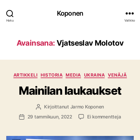
Koponen
Haku
Valikko
Avainsana:
Vjatseslav Molotov
Kategoriat
ARTIKKELI
HISTORIA
MEDIA
UKRAINA
VENÄJÄ
Mainilan laukaukset
Kirjoittanut
Jarmo Koponen
Kirjoittaja
artikkeli
29 tammikuun, 2022
Ei kommentteja
Julkaisupäivämäärä
Mainilan
laukauks