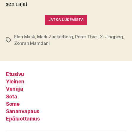
sen rajat
JATKA LUKEMISTA
Elon Musk
,
Mark Zuckerberg
,
Peter Thiel
,
Xi Jingping
,
Avainsanat
Zohran Mamdani
Etusivu
Yleinen
Venäjä
Sota
Some
Sananvapaus
Epäluottamus