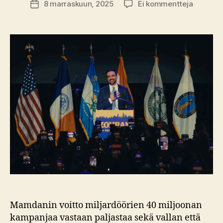
artikkeli
8 marraskuun, 2025
Ei kommentteja
Julkaisupäivämäärä
Valtion
rahoilla
biljonäär
–
vedätys
on
uusi
vallan
muoto
Mamdanin voitto miljardöörien 40 miljoonan
kampanjaa vastaan paljastaa sekä vallan että