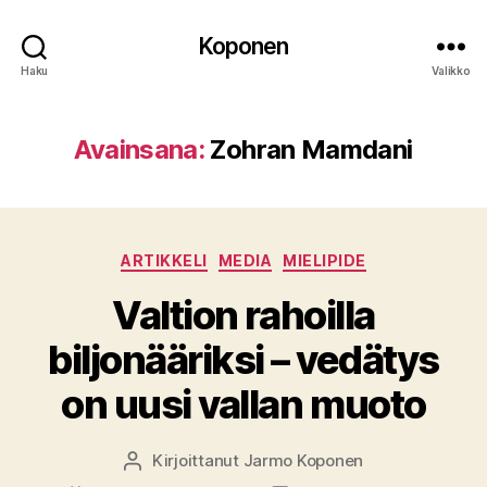
Koponen
Haku
Valikko
Avainsana:
Zohran Mamdani
Kategoriat
ARTIKKELI
MEDIA
MIELIPIDE
Valtion rahoilla
biljonääriksi – vedätys
on uusi vallan muoto
Kirjoittanut
Jarmo Koponen
Kirjoittaja