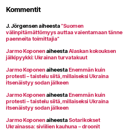
Kommentit
J. Jörgensen
aiheesta
”Suomen
välinpitämättömyys auttaa vaientamaan tänne
paenneita toimittajia”
Jarmo Koponen
aiheesta
Alaskan kokouksen
jälkipyykki: Ukrainan turvatakuut
Jarmo Koponen
aiheesta
Enemmän kuin
protesti – taistelu siitä, millaiseksi Ukraina
itsenäistyy sodan jälkeen
Jarmo Koponen
aiheesta
Enemmän kuin
protesti – taistelu siitä, millaiseksi Ukraina
itsenäistyy sodan jälkeen
Jarmo Koponen
aiheesta
Sotarikokset
Ukrainassa: siviilien kauhuna – droonit