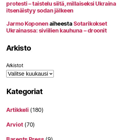
protesti – taistelu siitä, millaiseksi Ukraina
itsenäistyy sodan jälkeen
Jarmo Koponen
aiheesta
Sotarikokset
Ukrainassa: siviilien kauhuna – droonit
Arkisto
Arkistot
Kategoriat
Artikkeli
(180)
Arviot
(70)
Barents Press
(9)