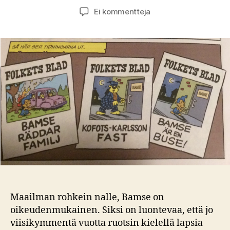
artikkeliin
Ei kommentteja
Valeuutinen
–
kerro
aikuisille
missä
mättää!
Maailman rohkein nalle, Bamse on
oikeudenmukainen. Siksi on luontevaa, että jo
viisikymmentä vuotta ruotsin kielellä lapsia