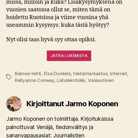
missä, milloin ja kuka? Lisäkysymyksenä on
vuosien saatossa ollut se, miten tämä on
hoidettu Ruotsissa ja viime vuosina yhä
useammin kysymys: kuka tästä hyötyy?
Nyt olisi taas hyvä syy ottaa opiksi.
JATKA LUKEMISTA
Bamse-lehti
,
Elza Dunkels
,
faktantarkastus
,
Internet
,
Avainsanat
Kellyanne Conway
,
Lähdekritiikki
,
Valeuutinen
Kirjoittanut Jarmo Koponen
Jarmo Koponen on toimittaja. Kirjoituksissa
painottuvat Venäjä, tiedonvälitys ja
sananvapausasiat: Journalistien