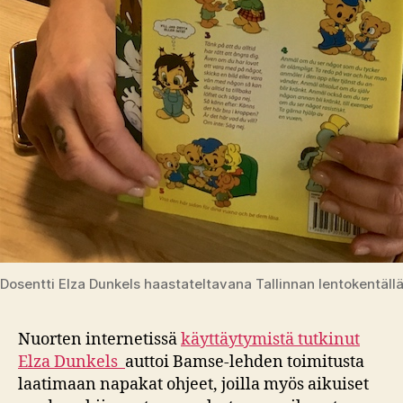
Dosentti Elza Dunkels haastateltavana Tallinnan lentokentällä
Nuorten internetissä
käyttäytymistä tutkinut
Elza Dunkels
auttoi Bamse-lehden toimitusta
laatimaan napakat ohjeet, joilla myös aikuiset