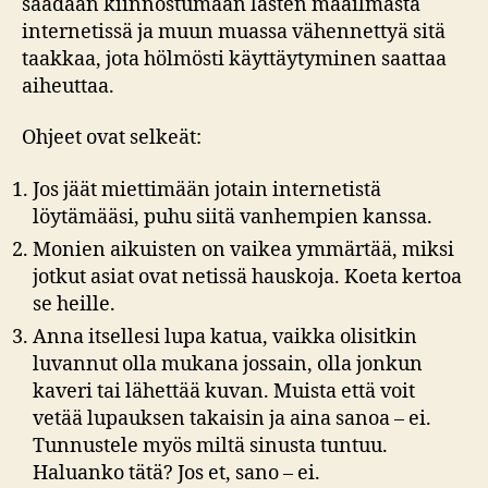
saadaan kiinnostumaan lasten maailmasta
internetissä ja muun muassa vähennettyä sitä
taakkaa, jota hölmösti käyttäytyminen saattaa
aiheuttaa.
Ohjeet ovat selkeät:
Jos jäät miettimään jotain internetistä
löytämääsi, puhu siitä vanhempien kanssa.
Monien aikuisten on vaikea ymmärtää, miksi
jotkut asiat ovat netissä hauskoja. Koeta kertoa
se heille.
Anna itsellesi lupa katua, vaikka olisitkin
luvannut olla mukana jossain, olla jonkun
kaveri tai lähettää kuvan. Muista että voit
vetää lupauksen takaisin ja aina sanoa – ei.
Tunnustele myös miltä sinusta tuntuu.
Haluanko tätä? Jos et, sano – ei.