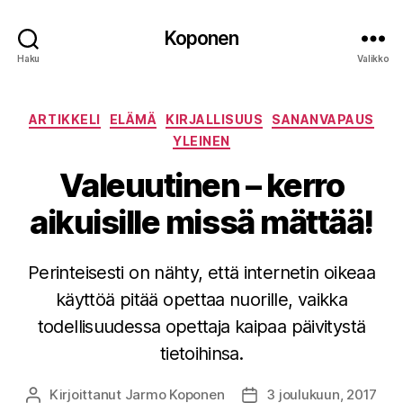
Koponen
Haku
Valikko
Kategoriat
ARTIKKELI
ELÄMÄ
KIRJALLISUUS
SANANVAPAUS
YLEINEN
Valeuutinen – kerro
aikuisille missä mättää!
Perinteisesti on nähty, että internetin oikeaa
käyttöä pitää opettaa nuorille, vaikka
todellisuudessa opettaja kaipaa päivitystä
tietoihinsa.
Kirjoittanut
Jarmo Koponen
3 joulukuun, 2017
Kirjoittaja
Julkaisupäivämäärä