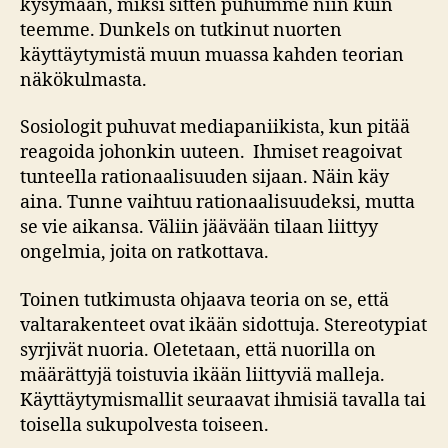
kysymään, miksi sitten puhumme niin kuin
teemme. Dunkels on tutkinut nuorten
käyttäytymistä muun muassa kahden teorian
näkökulmasta.
Sosiologit puhuvat mediapaniikista, kun pitää
reagoida johonkin uuteen. Ihmiset reagoivat
tunteella rationaalisuuden sijaan. Näin käy
aina. Tunne vaihtuu rationaalisuudeksi, mutta
se vie aikansa. Väliin jäävään tilaan liittyy
ongelmia, joita on ratkottava.
Toinen tutkimusta ohjaava teoria on se, että
valtarakenteet ovat ikään sidottuja. Stereotypiat
syrjivät nuoria. Oletetaan, että nuorilla on
määrättyjä toistuvia ikään liittyviä malleja.
Käyttäytymismallit seuraavat ihmisiä tavalla tai
toisella sukupolvesta toiseen.