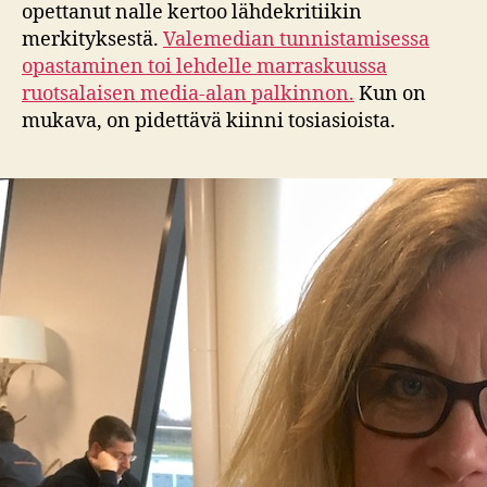
opettanut nalle kertoo lähdekritiikin
merkityksestä.
Valemedian tunnistamisessa
opastaminen toi lehdelle marraskuussa
ruotsalaisen media-alan palkinnon.
Kun on
mukava, on pidettävä kiinni tosiasioista.