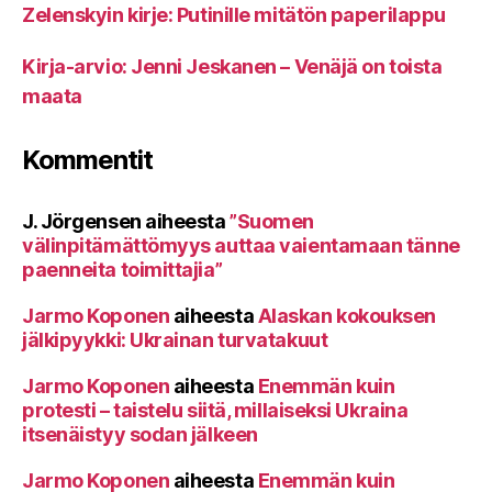
Zelenskyin kirje: Putinille mitätön paperilappu
Kirja-arvio: Jenni Jeskanen – Venäjä on toista
maata
Kommentit
J. Jörgensen
aiheesta
”Suomen
välinpitämättömyys auttaa vaientamaan tänne
paenneita toimittajia”
Jarmo Koponen
aiheesta
Alaskan kokouksen
jälkipyykki: Ukrainan turvatakuut
Jarmo Koponen
aiheesta
Enemmän kuin
protesti – taistelu siitä, millaiseksi Ukraina
itsenäistyy sodan jälkeen
Jarmo Koponen
aiheesta
Enemmän kuin