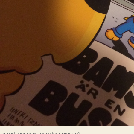
Järisyttävä kansi: onko Bamse voro?