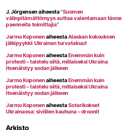
J. Jörgensen
aiheesta
”Suomen
välinpitämättömyys auttaa vaientamaan tänne
paenneita toimittajia”
Jarmo Koponen
aiheesta
Alaskan kokouksen
jälkipyykki: Ukrainan turvatakuut
Jarmo Koponen
aiheesta
Enemmän kuin
protesti – taistelu siitä, millaiseksi Ukraina
itsenäistyy sodan jälkeen
Jarmo Koponen
aiheesta
Enemmän kuin
protesti – taistelu siitä, millaiseksi Ukraina
itsenäistyy sodan jälkeen
Jarmo Koponen
aiheesta
Sotarikokset
Ukrainassa: siviilien kauhuna – droonit
Arkisto