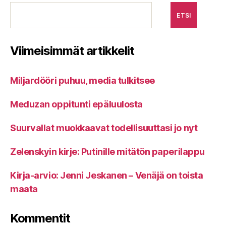
ETSI
Viimeisimmät artikkelit
Miljardööri puhuu, media tulkitsee
Meduzan oppitunti epäluulosta
Suurvallat muokkaavat todellisuuttasi jo nyt
Zelenskyin kirje: Putinille mitätön paperilappu
Kirja-arvio: Jenni Jeskanen – Venäjä on toista
maata
Kommentit