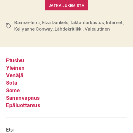
JATKA LUKEMISTA
Bamse-lehti
,
Elza Dunkels
,
faktantarkastus
,
Internet
,
Avainsanat
Kellyanne Conway
,
Lähdekritiikki
,
Valeuutinen
Etusivu
Yleinen
Venäjä
Sota
Some
Sananvapaus
Epäluottamus
Etsi