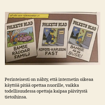
Valeuutinen
–
kerro
aikuisille
missä
mättää!
Perinteisesti on nähty, että internetin oikeaa
käyttöä pitää opettaa nuorille, vaikka
todellisuudessa opettaja kaipaa päivitystä
tietoihinsa.