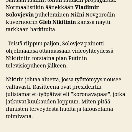
Samaan malliin toimii muukin propaganda.
Normaalistikin äänekkään
Vladimir
Solovjevin
puheleminen Nižni Novgorodin
kuvernöörin
Gleb Nikitinin
kanssa näytti
tarkkaan harkitulta.
-Teistä riippuu paljon, Solovjev painotti
ohjelmaansa ottamassaan videoyhteydessä
Nikitiniin torstaina pian Putinin
televisiopuheen jälkeen.
Nikitin johtaa aluetta, jossa työttömyys nousee
valtavasti. Rasitteena ovat presidentin
julistamat ei-työpäivät eli ”koronavapaat”, jotka
jatkuvat kuukauden loppuun. Miten pitää
ihmisten terveydestä huolta ja talouselämä
toimivana.