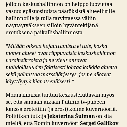
jolloin keskushallinnon on helppo luovuttaa
vastuu epäsuosituista päätöksistä alueellisille
hallinnoille ja tulla tarvittaessa väliin
näyttäytyäkseen silloin hyväntekijänä
erotuksena paikallishallinnosta.
”Mitään oikeaa hajauttamista ei tule, koska
monet alueet ovat riippuvaisia keskushallinnon
varainsiirroista ja ne vivut antavat
mahdollisuuden faktisesti johtaa kaikkia alueita
sekä palauttaa marssijärjestys, jos ne alkavat
käyttäytyä liian itsenäisesti.”
Monia ihmisiä tuntuu keskusteluttavan myös
se, että samaan aikaan Putinin tv-puheen
kanssa erotettiin (ja erosi) kolme kuvernööriä.
Politiikan tutkija
Jekaterina Šulman
on sitä
mieltä, että Komin kuvernööri
Sergei Gallikov