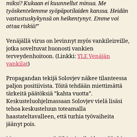
miksi? Kukaan ei kuunnellut minua. Me
työskentelemme syöpäpotilaiden kanssa. Heidän
vastustuskykynsä on heikentynyt. Emme voi
ottaa riskiä!
”
Venäjällä virus on levinnyt myös vankileireille,
jotka soveltuvat huonosti vankien
terveydenhoitoon. (Linkki:
YLE Venäjän
vankilat
)
Propagandan tekijä Solovjev näkee tilanteessa
paljon positiivista. Töitä tehdään miettimättä
tärkeitä päätöksiä ”kahta vuotta”.
Keskusteluohjelmassaan Solovjev vielä lisäsi
tehoa keskusteluun toteamalla
haastateltavalleen, että turhia työvaiheita
jäänyt pois.