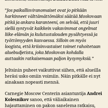
”
Jos paikallisviranomaiset ovat jo pitkään
harkinneet välttämättömäksi säätää Moskovaan
pitkä ja ankara karanteeni, on selvää, että juuri
siellä syntyvät kaikkein vakavimmat ongelmat
liike-elämän ja kulutustalouden pysähtyessä ja
työttömyyden kasvaessa. Silloin on myös
loogista, että kriisinvastaiset toimet rahoitetaan
aluebudjetista, joka Moskovan kohdalla
auttaakin ratkaisemaan paljon kysymyksiä.”
Jeltsinin puheet vaikuttivat siihen, että alueilla
heräsi usko omiin voimiin. Näin pitkälle ei nyt
ainakaan nopeasti mennä.
Carnegie Moscow Centerin asiantuntija
Andrei
Kolesnikov
sanoo, että väliaikainen
hajauttaminen on pakon sanelema ratkaisu,