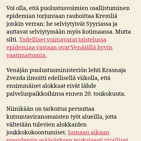
Voi olla, että puolustusvoimien osallistuminen
epidemian torjuntaan rauhoittaa Kremliä
jonkin verran: he selviytyivät Syyriassa ja
auttavat selviytymään myös kotimaassa. Mutta
silti.
Todelliset voimavarat taistelussa
epidemiaa vastaan ovat Venäjällä hyvin
vaatimattomia.
Venäjän puolustusministeriön lehti Krasnaja
Zvezda ilmoitti edellisellä viikolla, että
ensimmäiset alokkaat eivät lähde
palveluspaikkoihinsa ennen 20. toukokuuta.
Niinikään on tarkoitus peruuttaa
kutsuntaviranomaisten työt alueilla, jotta
vältetään tulevien alokkaiden
joukkokokoontumiset.
Samaan aikaan
presidentin määräyksen mukaisesti viralliset