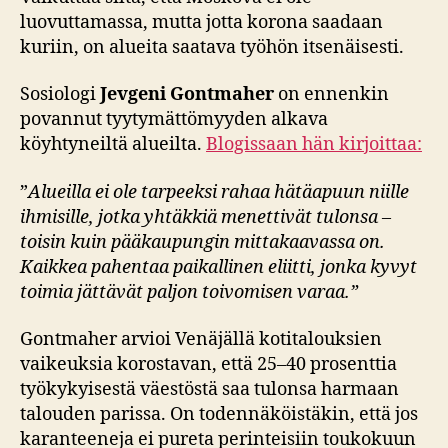
luovuttamassa, mutta jotta korona saadaan
kuriin, on alueita saatava työhön itsenäisesti.
Sosiologi
Jevgeni Gontmaher
on ennenkin
povannut tyytymättömyyden alkava
köyhtyneiltä alueilta.
Blogissaan hän kirjoittaa:
”
Alueilla ei ole tarpeeksi rahaa hätäapuun niille
ihmisille, jotka yhtäkkiä menettivät tulonsa –
toisin kuin pääkaupungin mittakaavassa on.
Kaikkea pahentaa paikallinen eliitti, jonka kyvyt
toimia jättävät paljon toivomisen varaa.”
Gontmaher arvioi Venäjällä kotitalouksien
vaikeuksia korostavan, että 25–40 prosenttia
työkykyisestä väestöstä saa tulonsa harmaan
talouden parissa. On todennäköistäkin, että jos
karanteeneja ei pureta perinteisiin toukokuun