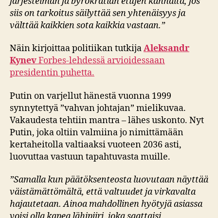
järjestelmän ja byrokratian etujen kannalta, jos
siis on tarkoitus säilyttää sen yhtenäisyys ja
välttää kaikkien sota kaikkia vastaan.”
Näin kirjoittaa politiikan tutkija
Aleksandr
Kynev
Forbes-lehdessä arvioidessaan
presidentin puhetta.
Putin on varjellut hänestä vuonna 1999
synnytettyä ”vahvan johtajan” mielikuvaa.
Vakaudesta tehtiin mantra – lähes uskonto. Nyt
Putin, joka oltiin valmiina jo nimittämään
kertaheitolla valtiaaksi vuoteen 2036 asti,
luovuttaa vastuun tapahtuvasta muille.
”Samalla kun päätöksenteosta luovutaan näyttää
väistämättömältä, että valtuudet ja virkavalta
hajautetaan. Ainoa mahdollinen hyötyjä asiassa
voisi olla kapea lähipiiri, joka saattaisi