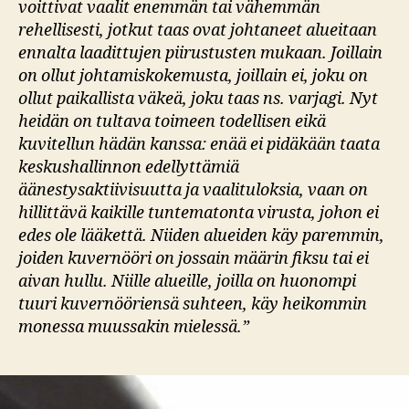
voittivat vaalit enemmän tai vähemmän
rehellisesti, jotkut taas ovat johtaneet alueitaan
ennalta laadittujen piirustusten mukaan. Joillain
on ollut johtamiskokemusta, joillain ei, joku on
ollut paikallista väkeä, joku taas ns. varjagi. Nyt
heidän on tultava toimeen todellisen eikä
kuvitellun hädän kanssa: enää ei pidäkään taata
keskushallinnon edellyttämiä
äänestysaktiivisuutta ja vaalituloksia, vaan on
hillittävä kaikille tuntematonta virusta, johon ei
edes ole lääkettä. Niiden alueiden käy paremmin,
joiden kuvernööri on jossain määrin fiksu tai ei
aivan hullu. Niille alueille, joilla on huonompi
tuuri kuvernööriensä suhteen, käy heikommin
monessa muussakin mielessä.”