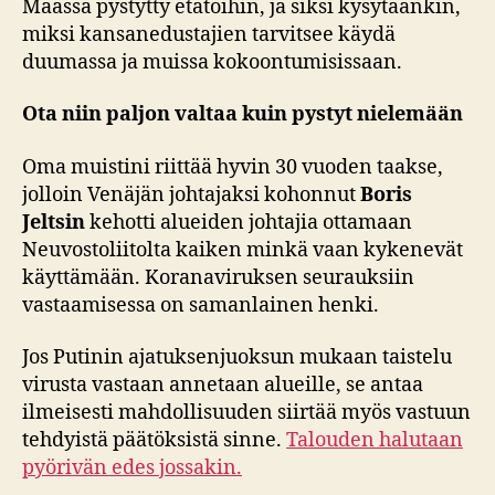
Maassa pystytty etätöihin, ja siksi kysytäänkin,
miksi kansanedustajien tarvitsee käydä
duumassa ja muissa kokoontumisissaan.
Ota niin paljon valtaa kuin pystyt nielemään
Oma muistini riittää hyvin 30 vuoden taakse,
jolloin Venäjän johtajaksi kohonnut
Boris
Jeltsin
kehotti alueiden johtajia ottamaan
Neuvostoliitolta kaiken minkä vaan kykenevät
käyttämään. Koranaviruksen seurauksiin
vastaamisessa on samanlainen henki.
Jos Putinin ajatuksenjuoksun mukaan taistelu
virusta vastaan annetaan alueille, se antaa
ilmeisesti mahdollisuuden siirtää myös vastuun
tehdyistä päätöksistä sinne.
Talouden halutaan
pyörivän edes jossakin.