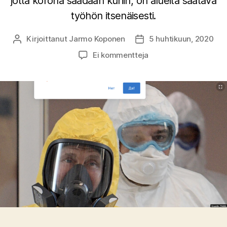
jotta korona saadaan kuriin, on alueita saatava
työhön itsenäisesti.
Kirjoittanut
Jarmo Koponen
5 huhtikuun, 2020
Kirjoittaja
Julkaisupäivämäärä
artikkeliin
Ei kommentteja
Putinin
kauhu