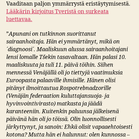
Vaaditaan paljon ymmärrystä eristäytymisestä.
Lääkärin kirjoitus Tveristä on surkeata
luettavaa.
”
Apunani on tutkinnon suorittanut
sairaanhoitaja. Hän ei ymmärtänyt, mikä on
´diagnoosi´. Maaliskuun alussa sairaanhoitajani
lensi lomalle Tšekin tasavaltaan. Hän palasi 10.
maaliskuuta ja tuli 11. päivä töihin. Siihen
mennessä Venäjällä oli jo tiettyjä vaatimuksia
Euroopasta palaaville ihmisille. Hänen olisi
pitänyt ilmoittautua Rospotrebnadzorille
(Venäjän federaation kuluttajansuoja- ja
hyvinvointivirasto) matkasta ja jäädä
karanteeniin. Kuitenkin paluunsa jälkeisenä
päivänä hän oli jo töissä. Olin luonnollisesti
järkyttynyt, ja sanoin: Ehkä olisit vapaaehtoisesti
kotona? Mutta hän ei halunnut: olen kunnossa –