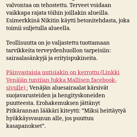
valvontaa on tehostettu. Terveet voidaan
vaikkapa rajata töihin joillakin alueilla.
Esimerkkinä Nikitin käytti betonitehdasta, joka
toimii suljetulla alueella.
Teollisuutta on jo valjastettu tuottamaan
tarvikkeita terveydenhuollon tarpeisiin:
sairaalasänkyjä ja erityispukineita.
Päinvastaisia uutisiakin on kerrottu (Linkki
Venäjän tuntijan Jukka Mallisen facebook-
sivulle) :
Venäjän aluesairaalat kärsivät
suojavarusteiden ja hengityskoneiden
puutteesta. Erohakemuksen jättänyt
Pitkärannan lääkäri kiteytti: ”Miksi heittäytyä
hyökkäysvaunun alle, jos puuttuu
kasapanokset”.