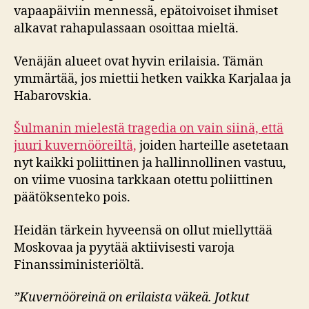
vapaapäiviin mennessä, epätoivoiset ihmiset
alkavat rahapulassaan osoittaa mieltä.
Venäjän alueet ovat hyvin erilaisia. Tämän
ymmärtää, jos miettii hetken vaikka Karjalaa ja
Habarovskia.
Šulmanin mielestä tragedia on vain siinä, että
juuri kuvernööreiltä,
joiden harteille asetetaan
nyt kaikki poliittinen ja hallinnollinen vastuu,
on viime vuosina tarkkaan otettu poliittinen
päätöksenteko pois.
Heidän tärkein hyveensä on ollut miellyttää
Moskovaa ja pyytää aktiivisesti varoja
Finanssiministeriöltä.
”Kuvernööreinä on erilaista väkeä. Jotkut