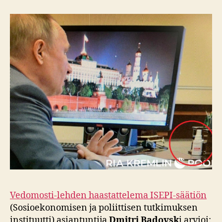
Vedomosti-lehden haastattelema ISEPI-säätiön
(Sosioekonomisen ja poliittisen tutkimuksen
instituutti) asiantuntija
Dmitri Badovsk
i arvioi: