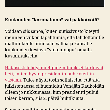
Kuukauden ”koronaloma” vai pakkotyötä?
Voidaan siis sanoa, kuten uutissivusto kiteytti
menneen viikon tapahtumia, että tahdottomille
mallinukeille annetaan valtaa ja kansalle
kuukauden kestävä ”viikonloppu” omalla
kustannuksella.
Hätäisesti tehdyt mielipidemittaukset kertoivat
heti, miten hyvin presidentin puhe otettiin
vastaan.
Tulos näytti tosin sellaiselta, että sitä
julkistettaessa ei huomioitu Venäjän Kaukoidän
olleen jo nukkumassa, kun presidentti puhui
toisen kerran, siis 2. päivä huhtikuuta.