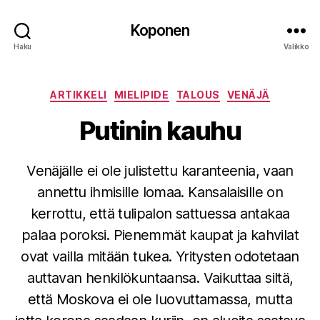
Koponen
Haku
Valikko
Kategoriat
ARTIKKELI
MIELIPIDE
TALOUS
VENÄJÄ
Putinin kauhu
Venäjälle ei ole julistettu karanteenia, vaan
annettu ihmisille lomaa. Kansalaisille on
kerrottu, että tulipalon sattuessa antakaa
palaa poroksi. Pienemmät kaupat ja kahvilat
ovat vailla mitään tukea. Yritysten odotetaan
auttavan henkilökuntaansa. Vaikuttaa siltä,
että Moskova ei ole luovuttamassa, mutta