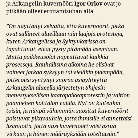
ja Arkangelin kuvernööri
Igor Orlov
ovat jo
pitkään olleet erottamisuhan alla.
”On näyttänyt selvältä, että kuvernöörit, jotka
ovat sallineet alueillaan niin laajoja protesteja,
kuten Arkangelissa ja Syktyvkarissa on
tapahtunut, eivät pysty pitämään asemiaan.
Mutta poikkeusolot nopeuttavat kaikkia
prosesseja. Rauhallisina aikoina he olisivat
voineet jatkaa syksyyn tai vieläkin pidempään,
jottei olisi syntynyt suoraa asiayhteyttä
Arkangelin alueella järjestetyn Shijesin
menestyksellisen kaatopaikkaprotestin ja valtion
päämiehen kohtalon välillä. Nyt on kuitenkin
toisin, ja niinpä vähemmän suositut kuvernöörit
poistuvat pikavauhtia, jotta ihmisille ei annettaisi
lisähuolta, jotta uusi kuvernööri voisi astua
virkaan ja hänen määräyksiään toteltaisiin
.”