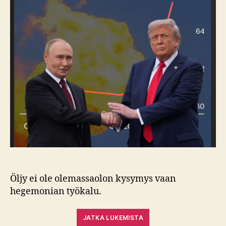
energiay
Öljy ei ole olemassaolon kysymys vaan
hegemonian työkalu.
JATKA LUKEMISTA