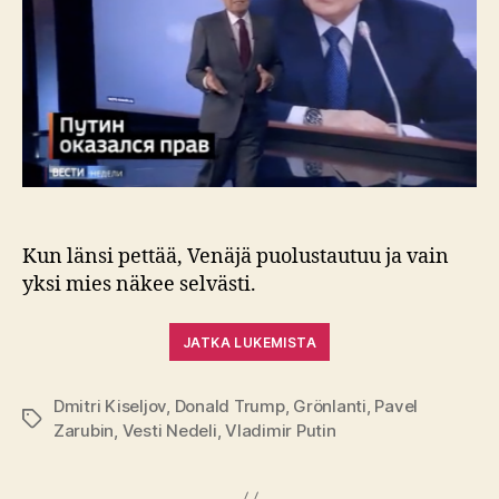
–
ja
katsoo
Moskov
Kun länsi pettää, Venäjä puolustautuu ja vain
yksi mies näkee selvästi.
JATKA LUKEMISTA
Dmitri Kiseljov
,
Donald Trump
,
Grönlanti
,
Pavel
Avainsanat
Zarubin
,
Vesti Nedeli
,
Vladimir Putin