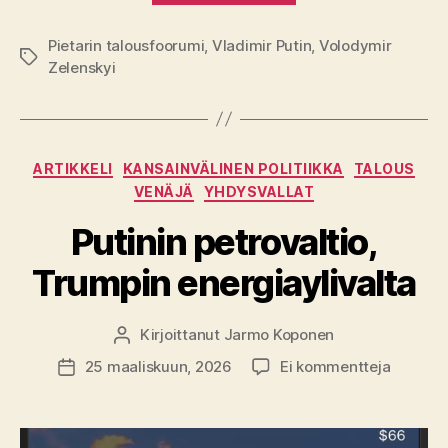
Pietarin talousfoorumi
,
Vladimir Putin
,
Volodymir
Avainsanat
Zelenskyi
Kategoriat
ARTIKKELI
KANSAINVÄLINEN POLITIIKKA
TALOUS
VENÄJÄ
YHDYSVALLAT
Putinin petrovaltio,
Trumpin energiaylivalta
Kirjoittanut
Jarmo Koponen
Kirjoittaja
artikkeli
25 maaliskuun, 2026
Ei kommentteja
Julkaisupäivämäärä
Putinin
petroval
Trumpin