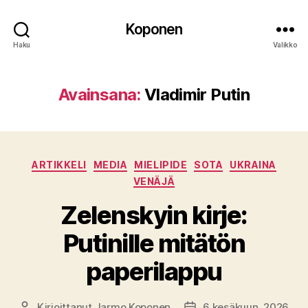
Koponen
Haku
Valikko
Avainsana:
Vladimir Putin
Kategoriat
ARTIKKELI
MEDIA
MIELIPIDE
SOTA
UKRAINA
VENÄJÄ
Zelenskyin kirje:
Putinille mitätön
paperilappu
Kirjoittanut
Jarmo Koponen
6 kesäkuun, 2026
Kirjoittaja
Julkaisupäivämäärä