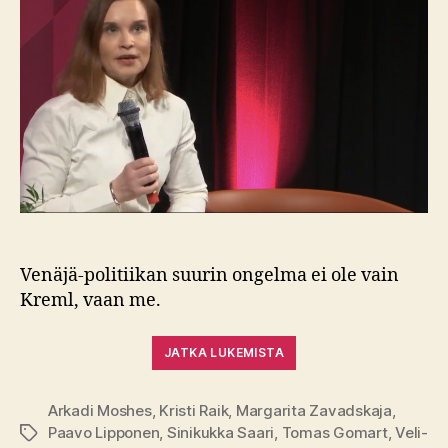
auki
myös
omat
mokam
Venäjä‑politiikan suurin ongelma ei ole vain
Kreml, vaan me.
JATKA LUKEMISTA
Arkadi Moshes
,
Kristi Raik
,
Margarita Zavadskaja
,
Paavo Lipponen
,
Sinikukka Saari
,
Tomas Gomart
,
Veli-
Avainsanat