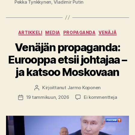
Pekka Tynkkynen
,
Vladimir Putin
Kategoriat
ARTIKKELI
MEDIA
PROPAGANDA
VENÄJÄ
Venäjän propaganda:
Eurooppa etsii johtajaa –
ja katsoo Moskovaan
Kirjoittanut
Jarmo Koponen
Kirjoittaja
artikkeli
19 tammikuun, 2026
Ei kommentteja
Julkaisupäivämäärä
Venäjän
propaga
Euroopp
etsii
johtajaa