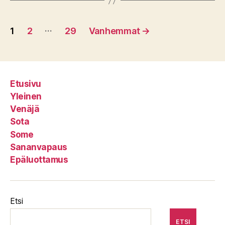
Artikkelien
…
1
2
29
Vanhemmat
→
sivutus
Etusivu
Yleinen
Venäjä
Sota
Some
Sananvapaus
Epäluottamus
Etsi
ETSI