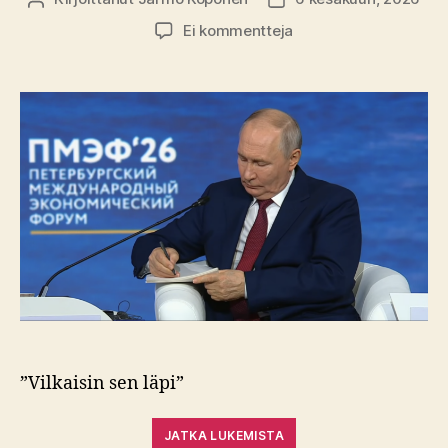
artikkeliin
Ei kommentteja
Zelenskyin
kirje:
Putinille
mitätön
paperilappu
”Vilkaisin sen läpi”
JATKA LUKEMISTA