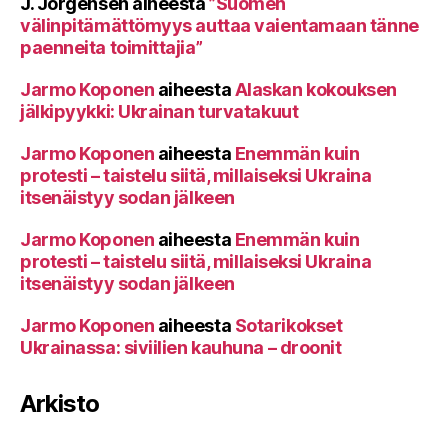
J. Jörgensen
aiheesta
”Suomen
välinpitämättömyys auttaa vaientamaan tänne
paenneita toimittajia”
Jarmo Koponen
aiheesta
Alaskan kokouksen
jälkipyykki: Ukrainan turvatakuut
Jarmo Koponen
aiheesta
Enemmän kuin
protesti – taistelu siitä, millaiseksi Ukraina
itsenäistyy sodan jälkeen
Jarmo Koponen
aiheesta
Enemmän kuin
protesti – taistelu siitä, millaiseksi Ukraina
itsenäistyy sodan jälkeen
Jarmo Koponen
aiheesta
Sotarikokset
Ukrainassa: siviilien kauhuna – droonit
Arkisto