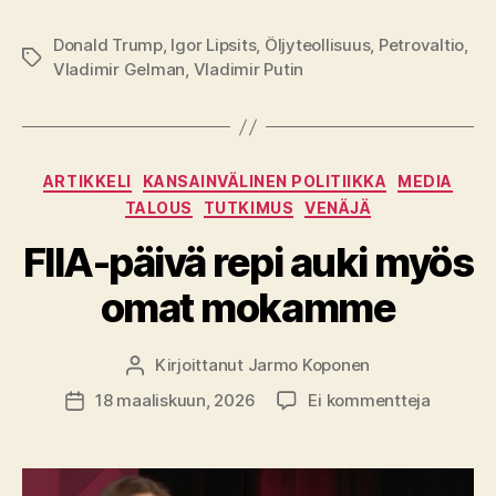
Donald Trump
,
Igor Lipsits
,
Öljyteollisuus
,
Petrovaltio
,
Avainsanat
Vladimir Gelman
,
Vladimir Putin
Kategoriat
ARTIKKELI
KANSAINVÄLINEN POLITIIKKA
MEDIA
TALOUS
TUTKIMUS
VENÄJÄ
FIIA-päivä repi auki myös
omat mokamme
Kirjoittanut
Jarmo Koponen
Kirjoittaja
artikkeli
18 maaliskuun, 2026
Ei kommentteja
Julkaisupäivämäärä
FIIA-
päivä
repi