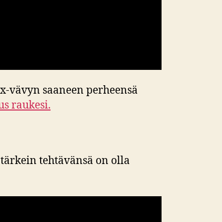
en ex-vävyn saaneen perheensä
s raukesi.
tärkein tehtävänsä on olla