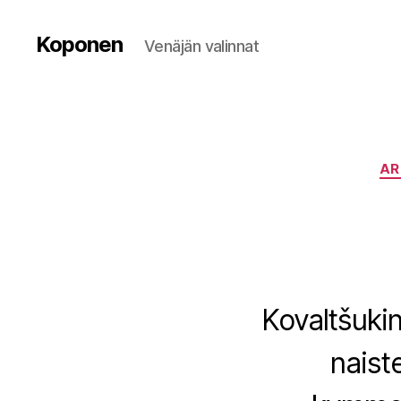
Koponen
Venäjän valinnat
AR
Kovaltšukin
naist