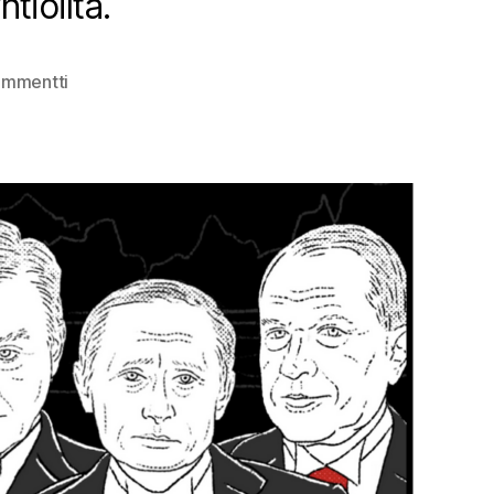
tiöiltä.
artikkeliin
ommentti
Kummisetä