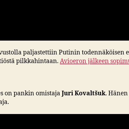
-sivustolla paljastettiin Putinin todennäköis
iöstä pilkkahintaan.
Avioeron jälkeen sopimu
es on pankin omistaja
Juri Kovaltšuk
. Hänen 
aja.