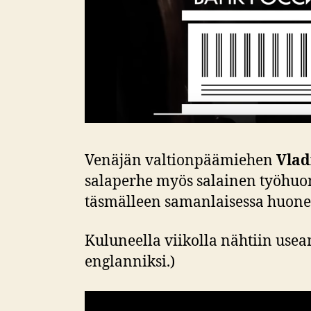
Venäjän valtionpäämiehen
Vlad
salaperhe myös salainen työhuon
täsmälleen samanlaisessa huone
Kuluneella viikolla nähtiin usea
englanniksi.)