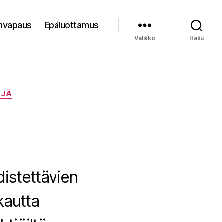
nvapaus
Epäluottamus
Valikko
Haku
ÄJÄ
distettävien
kautta