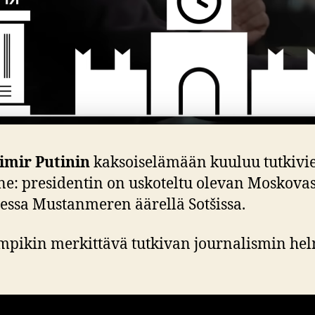
imir Putinin
kaksoiselämään kuuluu tutkivie
e: presidentin on uskoteltu olevan Moskovas
essa Mustanmeren äärellä Sotšissa.
mpikin merkittävä tutkivan journalismin helm