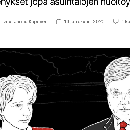
kset jopa asuintalojen huoltoyh
ittanut
Jarmo Koponen
13 joulukuun, 2020
1 k
aja
Julkaisupäivämäärä