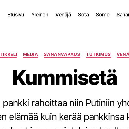
Etusivu
Yleinen
Venäjä
Sota
Some
Sana
Kategoriat
TIKKELI
MEDIA
SANANVAPAUS
TUTKIMUS
VEN
Kummisetä
 pankki rahoittaa niin Putiniin yh
en elämää kuin kerää pankkinsa 