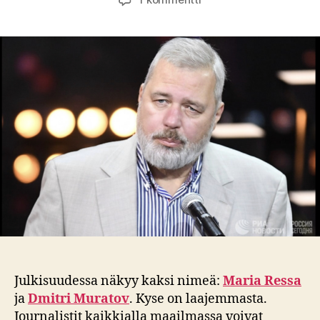
Nobelin
rauhanpalkinto
sananvapaudelle
Julkisuudessa näkyy kaksi nimeä:
Maria Ressa
ja
Dmitri Muratov
. Kyse on laajemmasta.
Journalistit kaikkialla maailmassa voivat