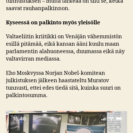
tunnustuksen – mutta tärkeää on silti se, ketkä
saavat rauhanpalkinnon.
Kyseessä on palkinto myös yleisölle
Valtaeliitin kriitikki on Venäjän vähemmistön
esillä pitämää, eikä kansan ääni kuulu maan
parlamentin alahuoneessa, duumassa eikä näy
valtavirran mediassa.
Eho Moskvyssa Norjan Nobel-komitean
julkistuksen jälkeen haastateltu Muratov
tunnusti, ettei edes tiedä sitä, kuinka suuri on
palkintosumma.