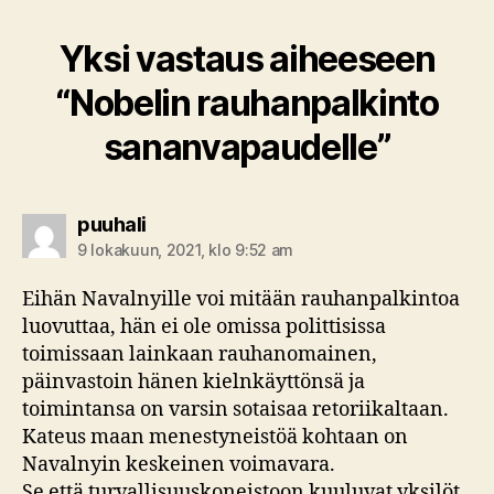
Yksi vastaus aiheeseen
“Nobelin rauhanpalkinto
sananvapaudelle”
sanoo:
puuhali
9 lokakuun, 2021, klo 9:52 am
Eihän Navalnyille voi mitään rauhanpalkintoa
luovuttaa, hän ei ole omissa polittisissa
toimissaan lainkaan rauhanomainen,
päinvastoin hänen kielnkäyttönsä ja
toimintansa on varsin sotaisaa retoriikaltaan.
Kateus maan menestyneistöä kohtaan on
Navalnyin keskeinen voimavara.
Se että turvallisuuskoneistoon kuuluvat yksilöt