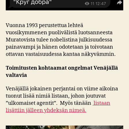
Vuonna 1993 perustettua lehteä
vuosikymmenen puolivälistä luotsanneesta
Muratovista tulee nobelistina julkisuudessa
painavampi ja hänen odotetaan ja toivotaan
ottavan vastaisuudessa kantaa näkyvämmin.
Toimitusten kohtaamat ongelmat Venäjällä
valtavia
Venäjällä jokainen perjantai on viime aikoina
tuonut lisää nimiä listaan, johon joutuvat
”ulkomaiset agentit”. Myös tänään
listaan
lisättiin jälleen yhdeksän nimeä.