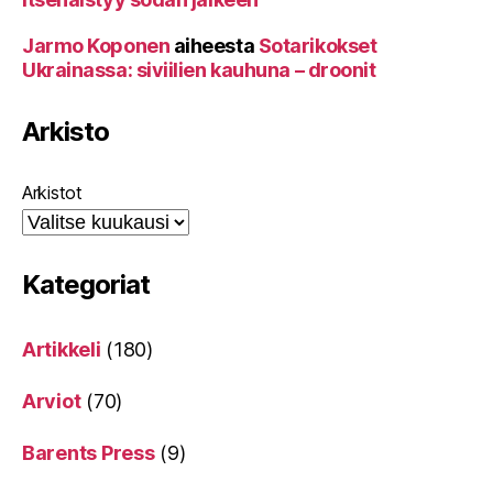
Jarmo Koponen
aiheesta
Sotarikokset
Ukrainassa: siviilien kauhuna – droonit
Arkisto
Arkistot
Kategoriat
Artikkeli
(180)
Arviot
(70)
Barents Press
(9)