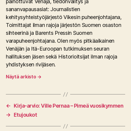
painottuvat Venäjä, tiedonvälitys ja
sananvapausasiat: Journalistien
kehitysyhteistyöjärjestö Vikesin puheenjohtajana,
Toimittajat ilman rajoja järjestön Suomen osaston
sihteerinä ja Barents Pressin Suomen
varapuheenjohtajana. Olen myös pitkäaikainen
Venäjän ja Itä-Euroopan tutkimuksen seuran
hallituksen jäsen sekä Historioitsijat ilman rajoja
yhdistyksen rivijäsen.
Näytä arkisto
→
←
Kirja-arvio: Ville Pernaa – Pimeä vuosikymmen
→
Etujoukot