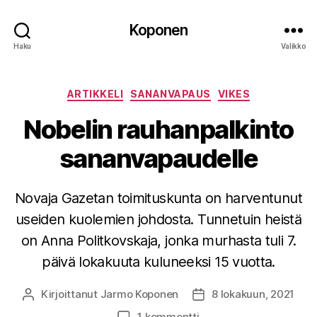
Koponen
Haku
Valikko
Kategoriat
ARTIKKELI
SANANVAPAUS
VIKES
Nobelin rauhanpalkinto
sananvapaudelle
Novaja Gazetan toimituskunta on harventunut
useiden kuolemien johdosta. Tunnetuin heistä
on Anna Politkovskaja, jonka murhasta tuli 7.
päivä lokakuuta kuluneeksi 15 vuotta.
Kirjoittanut
Jarmo Koponen
8 lokakuun, 2021
Kirjoittaja
Julkaisupäivämäärä
artikkeliin
1 kommentti