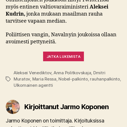
myös entinen valtiovaraiministeri
Aleksei
Kudrin,
jonka mukaan maailman rauha
tarvitsee vapaan median.
Poliittisen vangin, Navalnyin joukoissa ollaan
avoimesti pettyneitä.
JATKA LUKEMISTA
Aleksei Venediktov
,
Anna Politkovskaja
,
Dmitri
Muratov
,
Maria Ressa
,
Nobel-palkinto
,
rauhanpalkinto
,
Avainsanat
Ulkomainen agentti
Kirjoittanut Jarmo Koponen
Jarmo Koponen on toimittaja. Kirjoituksissa