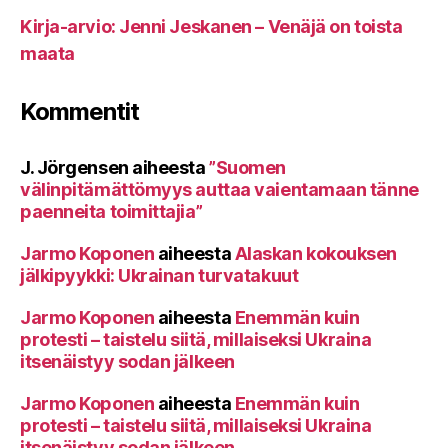
Kirja-arvio: Jenni Jeskanen – Venäjä on toista
maata
Kommentit
J. Jörgensen
aiheesta
”Suomen
välinpitämättömyys auttaa vaientamaan tänne
paenneita toimittajia”
Jarmo Koponen
aiheesta
Alaskan kokouksen
jälkipyykki: Ukrainan turvatakuut
Jarmo Koponen
aiheesta
Enemmän kuin
protesti – taistelu siitä, millaiseksi Ukraina
itsenäistyy sodan jälkeen
Jarmo Koponen
aiheesta
Enemmän kuin
protesti – taistelu siitä, millaiseksi Ukraina
itsenäistyy sodan jälkeen