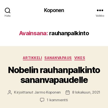
Koponen
Haku
Valikko
Avainsana:
rauhanpalkinto
Kategoriat
ARTIKKELI
SANANVAPAUS
VIKES
Nobelin rauhanpalkinto
sananvapaudelle
Kirjoittanut
Jarmo Koponen
8 lokakuun, 2021
Kirjoittaja
Julkaisupäivämäärä
artikkeliin
1 kommentti
Nobelin