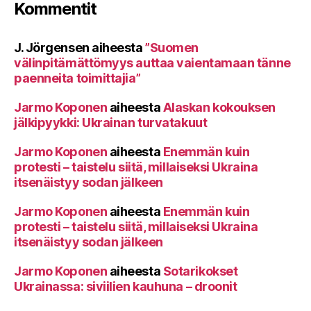
Kommentit
J. Jörgensen
aiheesta
”Suomen
välinpitämättömyys auttaa vaientamaan tänne
paenneita toimittajia”
Jarmo Koponen
aiheesta
Alaskan kokouksen
jälkipyykki: Ukrainan turvatakuut
Jarmo Koponen
aiheesta
Enemmän kuin
protesti – taistelu siitä, millaiseksi Ukraina
itsenäistyy sodan jälkeen
Jarmo Koponen
aiheesta
Enemmän kuin
protesti – taistelu siitä, millaiseksi Ukraina
itsenäistyy sodan jälkeen
Jarmo Koponen
aiheesta
Sotarikokset
Ukrainassa: siviilien kauhuna – droonit