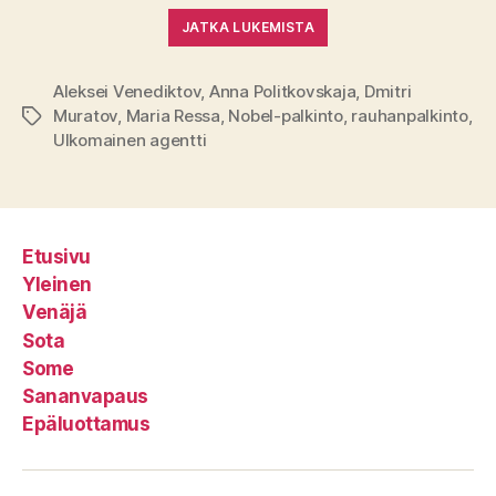
JATKA LUKEMISTA
Aleksei Venediktov
,
Anna Politkovskaja
,
Dmitri
Muratov
,
Maria Ressa
,
Nobel-palkinto
,
rauhanpalkinto
,
Avainsanat
Ulkomainen agentti
Etusivu
Yleinen
Venäjä
Sota
Some
Sananvapaus
Epäluottamus