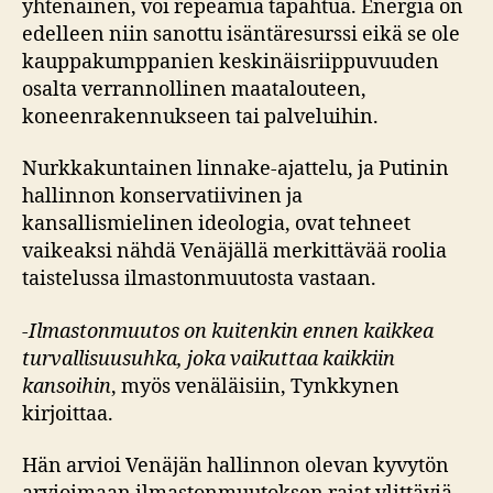
yhtenäinen, voi repeämiä tapahtua. Energia on
edelleen niin sanottu isäntäresurssi eikä se ole
kauppakumppanien keskinäisriippuvuuden
osalta verrannollinen maatalouteen,
koneenrakennukseen tai palveluihin.
Nurkkakuntainen linnake-ajattelu, ja Putinin
hallinnon konservatiivinen ja
kansallismielinen ideologia, ovat tehneet
vaikeaksi nähdä Venäjällä merkittävää roolia
taistelussa ilmastonmuutosta vastaan.
-Ilmastonmuutos on kuitenkin ennen kaikkea
turvallisuusuhka, joka vaikuttaa kaikkiin
kansoihin
, myös venäläisiin, Tynkkynen
kirjoittaa.
Hän arvioi Venäjän hallinnon olevan kyvytön