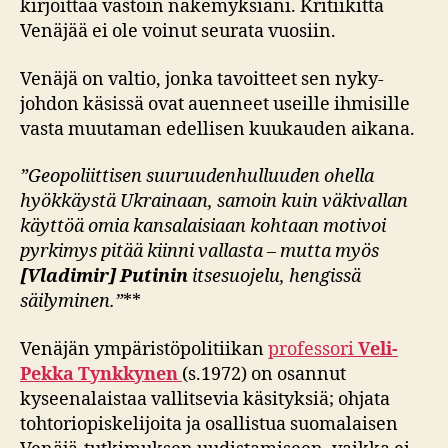
kirjoittaa vastoin näkemyksiäni. Kritiikittä
Venäjää ei ole voinut seurata vuosiin.
Venäjä on valtio, jonka tavoitteet sen nyky-
johdon käsissä ovat auenneet useille ihmisille
vasta muutaman edellisen kuukauden aikana.
”Geopoliittisen suuruudenhulluuden ohella
hyökkäystä Ukrainaan, samoin kuin väkivallan
käyttöä omia kansalaisiaan kohtaan motivoi
pyrkimys pitää kiinni vallasta – mutta myös
[Vladimir]
Putinin
itsesuojelu, hengissä
säilyminen.”
**
Venäjän ympäristöpolitiikan
professori
Veli-
Pekka Tynkkynen
(s.1972) on osannut
kyseenalaistaa vallitsevia käsityksiä; ohjata
tohtoriopiskelijoita ja osallistua suomalaisen