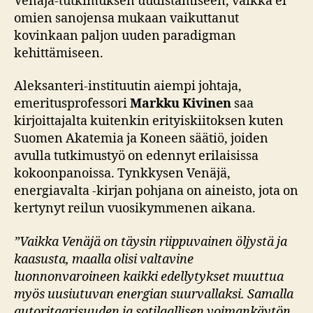
Venäjä-tutkimuksen uudistamiseen, vaikka ei
omien sanojensa mukaan vaikuttanut
kovinkaan paljon uuden paradigman
kehittämiseen.
Aleksanteri-instituutin aiempi johtaja,
emeritusprofessori
Markku Kivinen
saa
kirjoittajalta kuitenkin erityiskiitoksen kuten
Suomen Akatemia ja Koneen säätiö, joiden
avulla tutkimustyö on edennyt erilaisissa
kokoonpanoissa. Tynkkysen Venäjä,
energiavalta -kirjan pohjana on aineisto, jota on
kertynyt reilun vuosikymmenen aikana.
”Vaikka Venäjä on täysin riippuvainen öljystä ja
kaasusta, maalla olisi valtavine
luonnonvaroineen kaikki edellytykset muuttua
myös uusiutuvan energian suurvallaksi. Samalla
autoritaarisuuden ja sotilaallisen voimankäytön