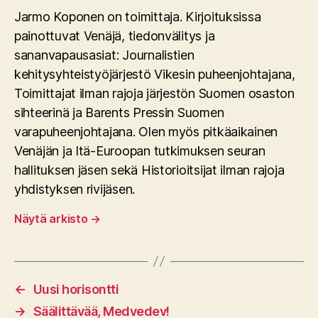
Jarmo Koponen on toimittaja. Kirjoituksissa
painottuvat Venäjä, tiedonvälitys ja
sananvapausasiat: Journalistien
kehitysyhteistyöjärjestö Vikesin puheenjohtajana,
Toimittajat ilman rajoja järjestön Suomen osaston
sihteerinä ja Barents Pressin Suomen
varapuheenjohtajana. Olen myös pitkäaikainen
Venäjän ja Itä-Euroopan tutkimuksen seuran
hallituksen jäsen sekä Historioitsijat ilman rajoja
yhdistyksen rivijäsen.
Näytä arkisto
→
←
Uusi horisontti
→
Säälittävää, Medvedev!