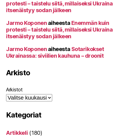
protesti – taistelu siitä, millaiseksi Ukraina
itsenäistyy sodan jälkeen
Jarmo Koponen
aiheesta
Enemmän kuin
protesti – taistelu siitä, millaiseksi Ukraina
itsenäistyy sodan jälkeen
Jarmo Koponen
aiheesta
Sotarikokset
Ukrainassa: siviilien kauhuna – droonit
Arkisto
Arkistot
Kategoriat
Artikkeli
(180)