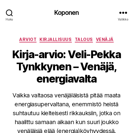
Koponen
Haku
Valikko
Kategoriat
ARVIOT
KIRJALLISUUS
TALOUS
VENÄJÄ
Kirja-arvio: Veli-Pekka
Tynkkynen – Venäjä,
energiavalta
Vaikka valtaosa venäjäläisistä pitää maata
energiasupervaltana, enemmistö heistä
suhtautuu kielteisesti rikkauksiin, jotka on
haalittu samaan aikaan kun suuri joukko
venäläisiä elää (energia)köyhyydessä.