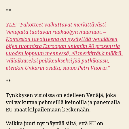
**
YLE: ”Pakotteet vaikuttavat merkittävästi
Venäjältä tuotavan raakaöljyn määrään. –
Komission tavoitteena on pysäyttää venäläisen
öljyn tuonnista Euroopan unioniin 90 prosenttia
vuoden loppuun mennessä, eli merkittävä määrä.
Väliaikaiseksi poikkeukseksi jää putkikaasu,
etenkin Unkarin osalta, sanoo Petri Vuorio.
”
**
Tynkkysen visioissa on edelleen Venäjä, joka
voi vaikuttaa pehmeillä keinoilla ja panemalla
EU-maat kilpailemaan keskenään.
Vaikka juuri nyt näyttää siltä, että EU on