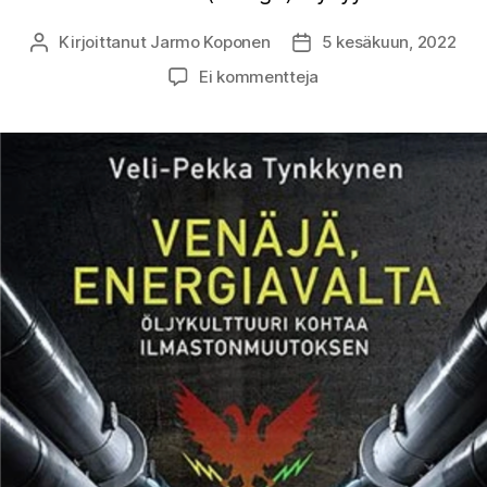
Kirjoittanut
Jarmo Koponen
5 kesäkuun, 2022
Kirjoittaja
Julkaisupäivämäärä
artikkeliin
Ei kommentteja
Kirja-
arvio:
Veli-
Pekka
Tynkkynen
–
Venäjä,
energiavalta