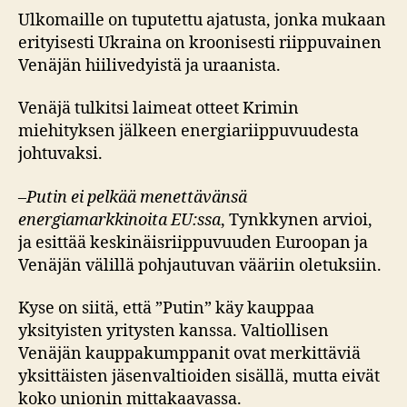
Ulkomaille on tuputettu ajatusta, jonka mukaan
erityisesti Ukraina on kroonisesti riippuvainen
Venäjän hiilivedyistä ja uraanista.
Venäjä tulkitsi laimeat otteet Krimin
miehityksen jälkeen energiariippuvuudesta
johtuvaksi.
–
Putin ei pelkää menettävänsä
energiamarkkinoita EU:ssa
, Tynkkynen arvioi,
ja esittää keskinäisriippuvuuden Euroopan ja
Venäjän välillä pohjautuvan vääriin oletuksiin.
Kyse on siitä, että ”Putin” käy kauppaa
yksityisten yritysten kanssa. Valtiollisen
Venäjän kauppakumppanit ovat merkittäviä
yksittäisten jäsenvaltioiden sisällä, mutta eivät
koko unionin mittakaavassa.