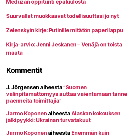
Meduzan oppitunti epäluulosta
Suurvallat muokkaavat todellisuuttasi jo nyt
Zelenskyin kirje: Putinille mitätön paperilappu
Kirja-arvio: Jenni Jeskanen – Venäjä on toista
maata
Kommentit
J. Jörgensen
aiheesta
”Suomen
välinpitämättömyys auttaa vaientamaan tänne
paenneita toimittajia”
Jarmo Koponen
aiheesta
Alaskan kokouksen
jälkipyykki: Ukrainan turvatakuut
Jarmo Koponen
aiheesta
Enemmän kuin