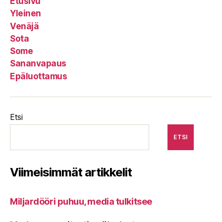
Etusivu
Yleinen
Venäjä
Sota
Some
Sananvapaus
Epäluottamus
Etsi
ETSI
Viimeisimmät artikkelit
Miljardööri puhuu, media tulkitsee