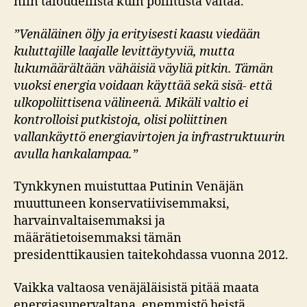
niin taloudellista kuin poliittista valtaa.
”Venäläinen öljy ja erityisesti kaasu viedään
kuluttajille laajalle levittäytyviä, mutta
lukumäärältään vähäisiä väyliä pitkin. Tämän
vuoksi energia voidaan käyttää sekä sisä- että
ulkopoliittisena välineenä. Mikäli valtio ei
kontrolloisi putkistoja, olisi poliittinen
vallankäyttö energiavirtojen ja infrastruktuurin
avulla hankalampaa.”
Tynkkynen muistuttaa Putinin Venäjän
muuttuneen konservatiivisemmaksi,
harvainvaltaisemmaksi ja
määrätietoisemmaksi tämän
presidenttikausien taitekohdassa vuonna 2012.
Vaikka valtaosa venäjäläisistä pitää maata
energiasupervaltana, enemmistö heistä