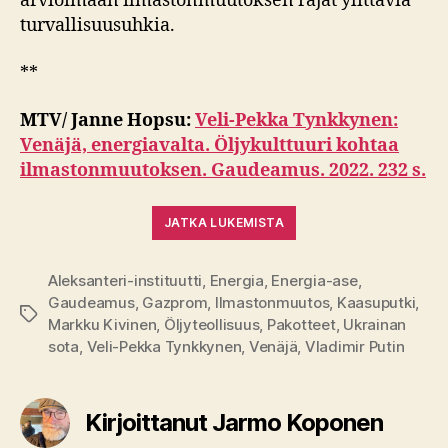
arvioimaan ilmastonmuutoksen rajat ylittäviä
turvallisuusuhkia.
**
MTV/ Janne Hopsu:
Veli-Pekka Tynkkynen:
Venäjä, energiavalta. Öljykulttuuri kohtaa
ilmastonmuutoksen. Gaudeamus. 2022. 232 s.
JATKA LUKEMISTA
Aleksanteri-instituutti
,
Energia
,
Energia-ase
,
Gaudeamus
,
Gazprom
,
Ilmastonmuutos
,
Kaasuputki
,
Avainsanat
Markku Kivinen
,
Öljyteollisuus
,
Pakotteet
,
Ukrainan
sota
,
Veli-Pekka Tynkkynen
,
Venäjä
,
Vladimir Putin
Kirjoittanut Jarmo Koponen