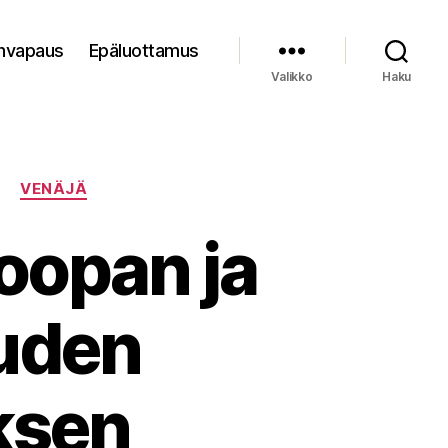
nvapaus
Epäluottamus
Valikko
Haku
A
VENÄJÄ
roopan ja
uuden
ksen