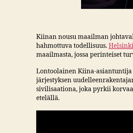
Kiinan nousu maailman johtavaks
hahmottuva todellisuus.
Helsink
maailmasta, jossa perinteiset tu
Lontoolainen Kiina-asiantuntij
järjestyksen uudelleenrakentajan
sivilisaationa, joka pyrkii korv
etelällä.