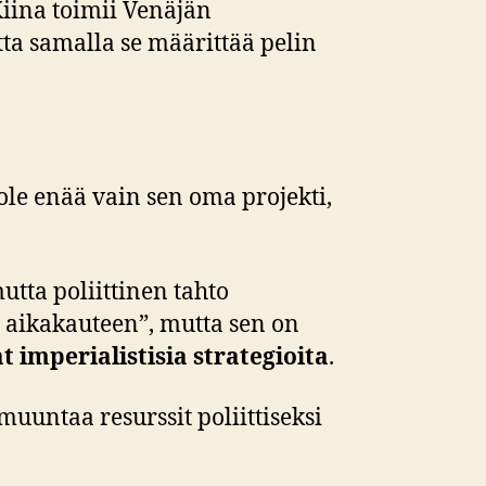
Kiina toimii Venäjän
tta samalla se määrittää pelin
le enää vain sen oma projekti,
tta poliittinen tahto
 aikakauteen”, mutta sen on
t imperialistisia strategioita
.
uuntaa resurssit poliittiseksi