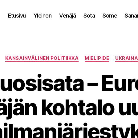
Etusivu
Yleinen
Venäjä
Sota
Some
Sana
Kategoriat
KANSAINVÄLINEN POLITIIKKA
MIELIPIDE
UKRAIN
uosisata – Eu
jän kohtalo 
ilmanjärjesty