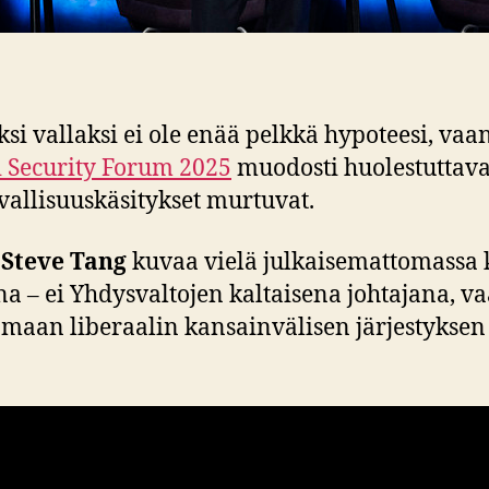
i vallaksi ei ole enää pelkkä hypoteesi, va
i Security Forum 2025
muodosti huolestuttava
rvallisuuskäsitykset murtuvat.
a
Steve Tang
kuvaa vielä julkaisemattomassa 
a – ei Yhdysvaltojen kaltaisena johtajana, v
aamaan liberaalin kansainvälisen järjestyksen