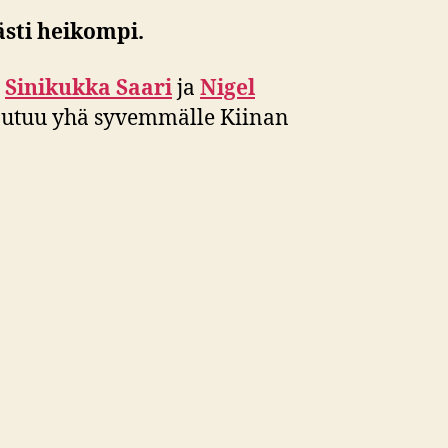
ästi heikompi.
n
Sinikukka Saari
ja
Nigel
ajautuu yhä syvemmälle Kiinan