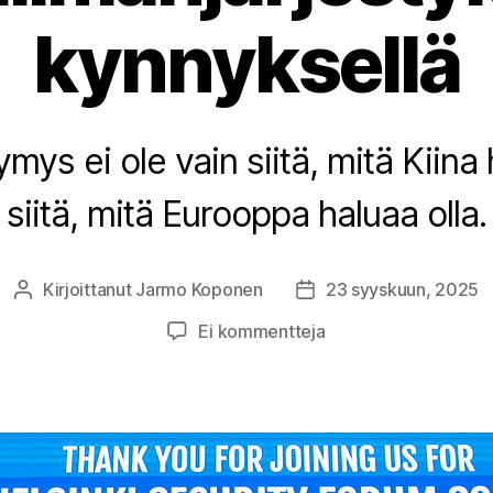
kynnyksellä
mys ei ole vain siitä, mitä Kiina
siitä, mitä Eurooppa haluaa olla.
Kirjoittanut
Jarmo Koponen
23 syyskuun, 2025
Kirjoittaja
Julkaisupäivämäärä
artikkeliin
Ei kommentteja
Kiinan
vuosisata
–
Euroopan
ja
Venäjän