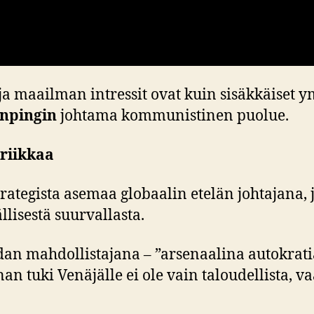
ja maailman intressit ovat kuin sisäkkäiset 
inpingin
johtama kommunistinen puolue.
oriikkaa
trategista asemaa globaalin etelän johtajana,
lisestä suurvallasta.
dan mahdollistajana – ”arsenaalina autokrati
an tuki Venäjälle ei ole vain taloudellista, va