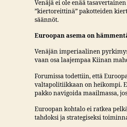
Venäjä ei ole enää tasavertainen
”kiertoreittinä” pakotteiden kie
säännöt.
Euroopan asema on hämment
Venäjän imperiaalinen pyrkimys 
vaan osa laajempaa Kiinan mahd
Forumissa todettiin, että Euroop
valtapolitiikkaan on heikompi. 
pakko navigoida maailmassa, jo
Euroopan kohtalo ei ratkea pelkä
tahdoksi ja strategiseksi toiminn