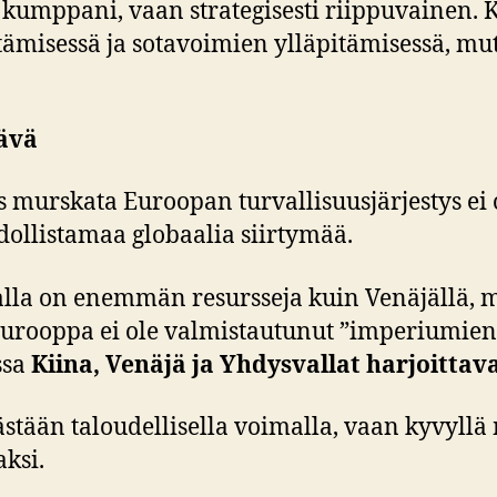
 kumppani, vaan strategisesti riippuvainen. 
rtämisessä ja sotavoimien ylläpitämisessä, mu
ävä
murskata Euroopan turvallisuusjärjestys ei o
ollistamaa globaalia siirtymää.
alla on enemmän resursseja kuin Venäjällä, mu
Eurooppa ei ole valmistautunut ”imperiumien
ssa
Kiina, Venäjä ja Yhdysvallat harjoittava
stään taloudellisella voimalla, vaan kyvyllä m
aksi.