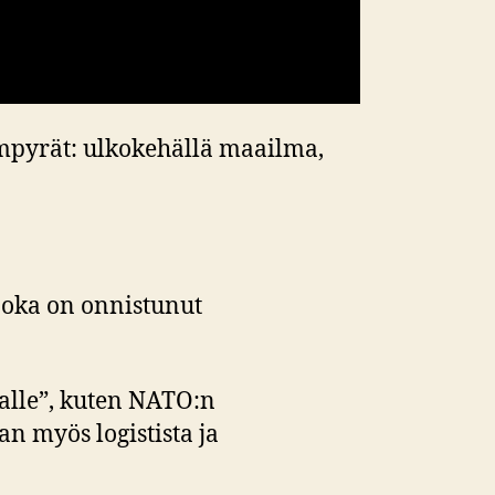
ympyrät: ulkokehällä maailma,
 joka on onnistunut
alle”, kuten NATO:n
an myös logistista ja