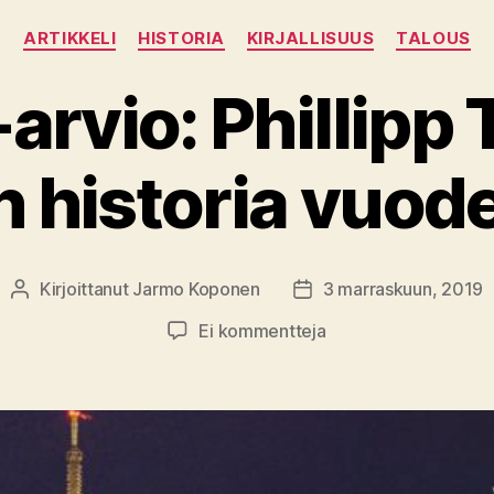
Kategoriat
ARTIKKELI
HISTORIA
KIRJALLISUUS
TALOUS
-arvio: Phillipp 
 historia vuod
Kirjoittanut
Jarmo Koponen
3 marraskuun, 2019
Kirjoittaja
Julkaisupäivämäärä
artikkeliin
Ei kommentteja
Kirja-
arvio:
Phillipp
Ther
–
Euroopan