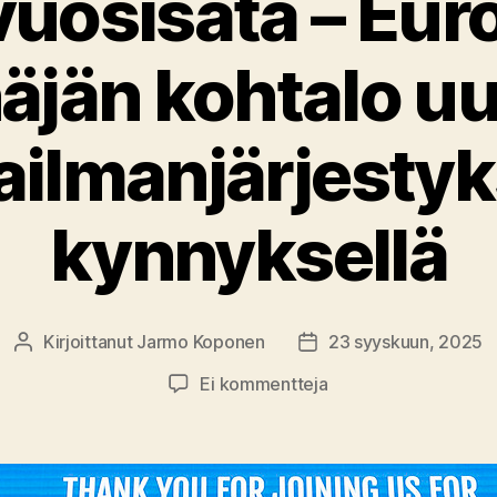
vuosisata – Eur
äjän kohtalo u
ilmanjärjesty
kynnyksellä
Kirjoittanut
Jarmo Koponen
23 syyskuun, 2025
Kirjoittaja
Julkaisupäivämäärä
artikkeliin
Ei kommentteja
Kiinan
vuosisata
–
Euroopan