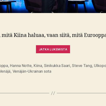
, mitä Kiina haluaa, vaan siitä, mitä Eurooppa
JATKA LUKEMISTA
oppa
,
Hanna Notte
,
Kiina
,
Sinikukka Saari
,
Steve Tang
,
Ulkopol
at
Venäjä
,
Venäjän-Ukrainan sota