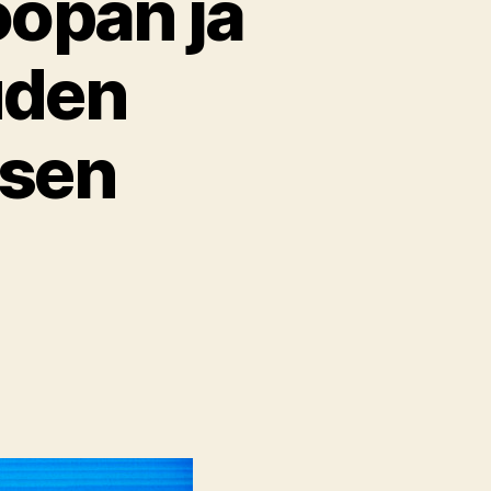
oopan ja
uden
ksen