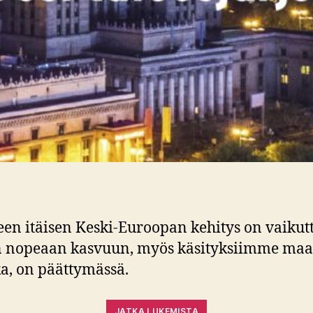
een itäisen Keski-Euroopan kehitys on vaikut
 nopeaan kasvuun, myös käsityksiimme maai
a, on päättymässä.
JATKA LUKEMISTA