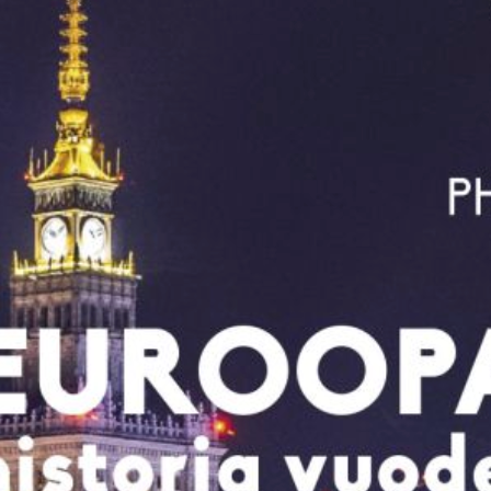
historia
vuodesta
1989