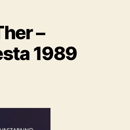
Ther –
esta 1989