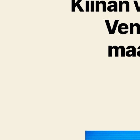
Kiinan 
Ven
maa