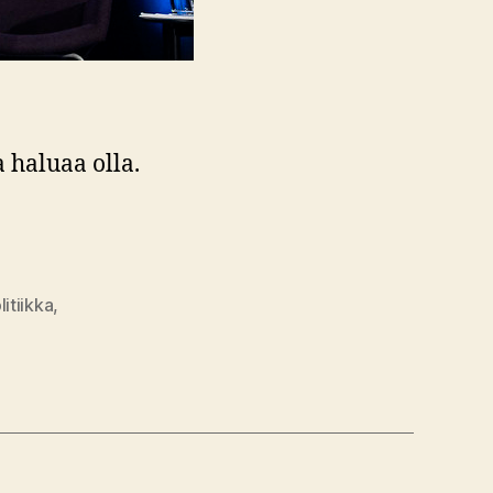
 haluaa olla.
itiikka
,