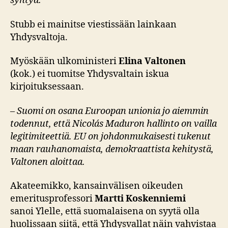
syntyä.
Stubb ei mainitse viestissään lainkaan
Yhdysvaltoja.
Myöskään ulkoministeri
Elina Valtonen
(kok.) ei tuomitse Yhdysvaltain iskua
kirjoituksessaan.
–
Suomi on osana Euroopan unionia jo aiemmin
todennut, että Nicolás Maduron hallinto on vailla
legitimiteettiä. EU on johdonmukaisesti tukenut
maan rauhanomaista, demokraattista kehitystä,
Valtonen aloittaa.
​Akateemikko, kansainvälisen oikeuden
emeritusprofessori
Martti Koskenniemi
sanoi Ylelle, että s
uomalaisena on syytä olla
huolissaan siitä, että Yhdysvallat näin vahvistaa