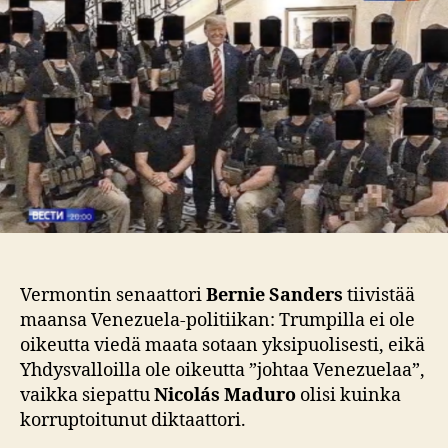
–
mikäpä
muu
kuin
–
öljy
Vermontin senaattori
Bernie Sanders
tiivistää
maansa Venezuela-politiikan: Trumpilla ei ole
oikeutta viedä maata sotaan yksipuolisesti, eikä
Yhdysvalloilla ole oikeutta ”johtaa Venezuelaa”,
vaikka siepattu
Nicolás Maduro
olisi kuinka
korruptoitunut diktaattori.