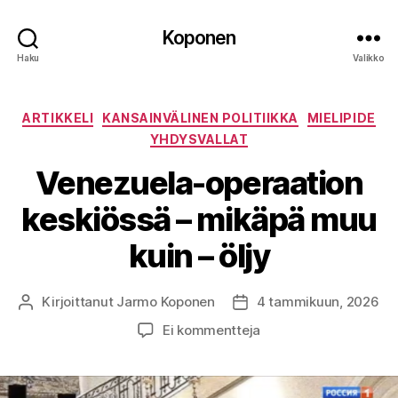
Koponen
Haku
Valikko
Kategoriat
ARTIKKELI
KANSAINVÄLINEN POLITIIKKA
MIELIPIDE
YHDYSVALLAT
Venezuela-operaation
keskiössä – mikäpä muu
kuin – öljy
Kirjoittanut
Jarmo Koponen
4 tammikuun, 2026
Kirjoittaja
Julkaisupäivämäärä
artikkeliin
Ei kommentteja
Venezuela-
operaation
keskiössä