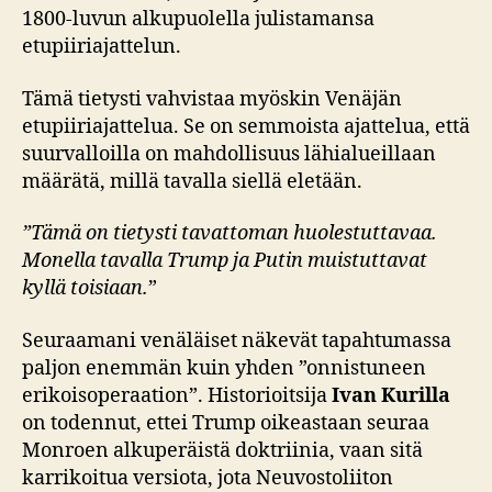
1800-luvun alkupuolella julistamansa
etupiiriajattelun.
Tämä tietysti vahvistaa myöskin Venäjän
etupiiriajattelua. Se on semmoista ajattelua, että
suurvalloilla on mahdollisuus lähialueillaan
määrätä, millä tavalla siellä eletään.
”Tämä on tietysti tavattoman huolestuttavaa.
Monella tavalla Trump ja Putin muistuttavat
kyllä toisiaan.
”
Seuraamani venäläiset näkevät tapahtumassa
paljon enemmän kuin yhden ”onnistuneen
erikoisoperaation”. Historioitsija
Ivan Kurilla
on todennut, ettei Trump oikeastaan seuraa
Monroen alkuperäistä doktriinia, vaan sitä
karrikoitua versiota, jota Neuvostoliiton