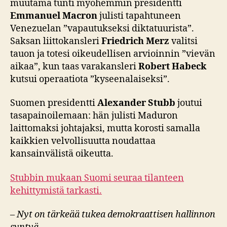
muutama tunti myöhemmin presidentti
Emmanuel Macron
julisti tapahtuneen
Venezuelan ”vapautukseksi diktatuurista”.
Saksan liittokansleri
Friedrich Merz
valitsi
tauon ja totesi oikeudellisen arvioinnin ”vievän
aikaa”, kun taas varakansleri
Robert Habeck
kutsui operaatiota ”kyseenalaiseksi”.
Suomen presidentti
Alexander Stubb
joutui
tasapainoilemaan: hän julisti Maduron
laittomaksi johtajaksi, mutta korosti samalla
kaikkien velvollisuutta noudattaa
kansainvälistä oikeutta.
Stubbin mukaan Suomi seuraa tilanteen
kehittymistä tarkasti.
–
Nyt on tärkeää tukea demokraattisen hallinnon