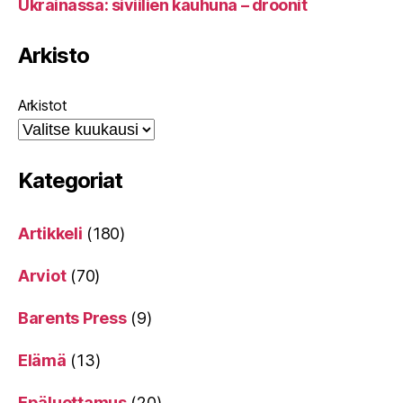
Ukrainassa: siviilien kauhuna – droonit
Arkisto
Arkistot
Kategoriat
Artikkeli
(180)
Arviot
(70)
Barents Press
(9)
Elämä
(13)
Epäluottamus
(20)