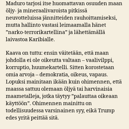
Maduro tarjosi itse huomattavan osuuden maan
öljy- ja mineraalivaroista pitkissä
neuvotteluissa jännitteiden rauhoittamiseksi,
mutta hallinto vastasi leimaamalla hänet
”narko-terrorikartellina” ja lähettämällä
laivastoa Karibialle.
Kaava on tuttu: ensin väitetään, että maan
johdolla ei ole oikeutta valtaan – vaalivilppi,
korruptio, huumekartelli. Sitten korostetaan
omia arvoja – demokratia, oikeus, vapaus.
Lopuksi mainitaan ikään kuin ohimennen, että
maassa sattuu olemaan öljyä tai harvinaisia
maametalleja, jotka täytyy ”palauttaa oikeaan
käyttöön”. Ohimennen mainittu on
todellisuudessa varsinainen syy, eikä Trump
edes yritä peittää sitä.