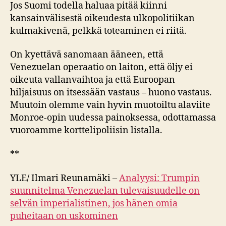
Jos Suomi todella haluaa pitää kiinni
kansainvälisestä oikeudesta ulkopolitiikan
kulmakivenä, pelkkä toteaminen ei riitä.
On kyettävä sanomaan ääneen, että
Venezuelan operaatio on laiton, että öljy ei
oikeuta vallanvaihtoa ja että Euroopan
hiljaisuus on itsessään vastaus – huono vastaus.
Muutoin olemme vain hyvin muotoiltu alaviite
Monroe‑opin uudessa painoksessa, odottamassa
vuoroamme korttelipoliisin listalla.
**
YLE/ Ilmari Reunamäki –
Analyysi: Trumpin
suunnitelma Venezuelan tulevaisuudelle on
selvän imperialistinen, jos hänen omia
puheitaan on uskominen