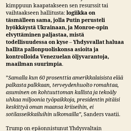
kimppuun kaapatakseen sen resurssit tai
vaihtaakseen hallitusta:
logiikka on
täsmälleen sama, jolla Putin perusteli
hyökkäystä Ukrainaan, ja Monroe‑opin
elvyttäminen paljastaa, mistä
todellisuudessa on kyse
–
Yhdysvallat haluaa
hallita pallonpuoliskonsa asioita ja
kontrolloida Venezuelan öljyvarantoja,
maailman suurimpia
.
”
Samalla kun 60 prosenttia amerikkalaisista elää
palkasta palkkaan, terveydenhuolto romahtaa,
asuminen on kohtuuttoman kallista ja tekoäly
uhkaa miljoonia työpaikkoja, presidentin pitäisi
keskittyä oman maansa kriiseihin, ei
sotilasseikkailuihin ulkomailla”
, Sanders vaatii.
Trump on epäonnistunut Yhdysvaltain