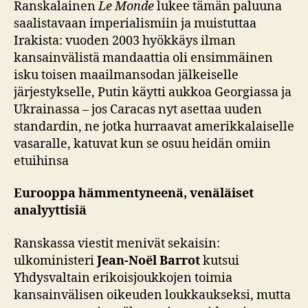
Ranskalainen
Le Monde
lukee tämän paluuna
saalistavaan imperialismiin ja muistuttaa
Irakista: vuoden 2003 hyökkäys ilman
kansainvälistä mandaattia oli ensimmäinen
isku toisen maailmansodan jälkeiselle
järjestykselle, Putin käytti aukkoa Georgiassa ja
Ukrainassa – jos Caracas nyt asettaa uuden
standardin, ne jotka hurraavat amerikkalaiselle
vasaralle, katuvat kun se osuu heidän omiin
etuihinsa
Eurooppa hämmentyneenä, venäläiset
analyyttisiä
Ranskassa viestit menivät sekaisin:
ulkoministeri
Jean-Noël Barrot
kutsui
Yhdysvaltain erikoisjoukkojen toimia
kansainvälisen oikeuden loukkaukseksi, mutta