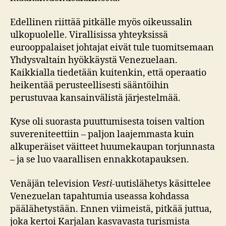
Edellinen riittää pitkälle myös oikeussalin
ulkopuolelle. Virallisissa yhteyksissä
eurooppalaiset johtajat eivät tule tuomitsemaan
Yhdysvaltain hyökkäystä Venezuelaan.
Kaikkialla tiedetään kuitenkin, että operaatio
heikentää perusteellisesti sääntöihin
perustuvaa kansainvälistä järjestelmää.
Kyse oli suorasta puuttumisesta toisen valtion
suvereniteettiin – paljon laajemmasta kuin
alkuperäiset väitteet huumekaupan torjunnasta
– ja se luo vaarallisen ennakkotapauksen.
Venäjän television
Vesti-
uutislähetys käsittelee
Venezuelan tapahtumia useassa kohdassa
päälähetystään. Ennen viimeistä, pitkää juttua,
joka kertoi Karjalan kasvavasta turismista