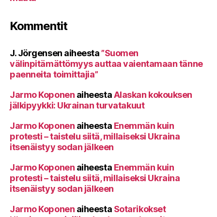
Kommentit
J. Jörgensen
aiheesta
”Suomen
välinpitämättömyys auttaa vaientamaan tänne
paenneita toimittajia”
Jarmo Koponen
aiheesta
Alaskan kokouksen
jälkipyykki: Ukrainan turvatakuut
Jarmo Koponen
aiheesta
Enemmän kuin
protesti – taistelu siitä, millaiseksi Ukraina
itsenäistyy sodan jälkeen
Jarmo Koponen
aiheesta
Enemmän kuin
protesti – taistelu siitä, millaiseksi Ukraina
itsenäistyy sodan jälkeen
Jarmo Koponen
aiheesta
Sotarikokset