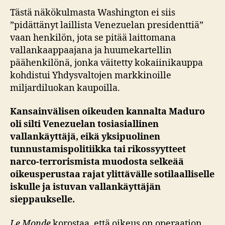
Tästä näkökulmasta Washington ei siis
”pidättänyt laillista Venezuelan presidenttiä”
vaan henkilön, jota se pitää laittomana
vallankaappaajana ja huumekartellin
päähenkilönä, jonka väitetty kokaiinikauppa
kohdistui Yhdysvaltojen markkinoille
miljardiluokan kaupoilla.
Kansainvälisen oikeuden kannalta Maduro
oli silti Venezuelan tosiasiallinen
vallankäyttäjä, eikä yksipuolinen
tunnustamispolitiikka tai rikossyytteet
narco‑terrorismista muodosta selkeää
oikeusperustaa rajat ylittävälle sotilaalliselle
iskulle ja istuvan vallankäyttäjän
sieppaukselle.
Le Monde
korostaa, että oikeus on operaation