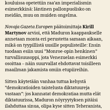
kouluissa opetettiin raa’an imperialismin
esimerkkinä: läntinen pallonpuolisko on
meidän, muu on muiden ongelma.
Novaja Gazeta Europen
päätoimittaja
Kirill
Martynov
arvioi, että Maduron kaappaukselle
annetaan monta eri perustetta samaan aikaan,
mikä on tyypillistä uusille populisteille: Ensin
tuodaan esiin uusi ”Monroe-opin henkinen”
turvallisuusoppi, jota Venezuelan esimerkki
osoittaa – näin suurvallat ehdottavat toisilleen
maailman jakamista omiin etupiireihin.
Sitten käytetään vanhaa tuttua kehystä
”demokratioiden taistelusta diktatuureja
vastaan”: jos kannatat demokratiaa mutta elät
diktatuurissa, Maduron nöyryytyksen pitäisi
ilahduttaa sinua, olipa kyse sitten Teheranista,