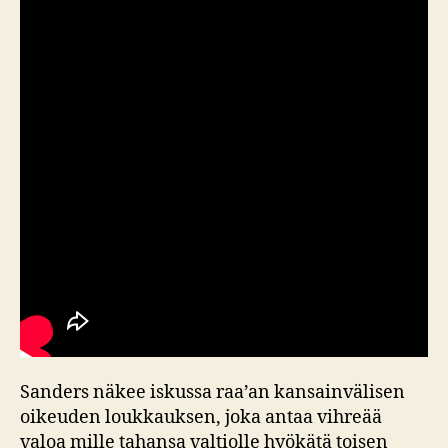
Sanders näkee iskussa raa’an kansainvälisen
oikeuden loukkauksen, joka antaa vihreää
valoa mille tahansa valtiolle hyökätä toisen