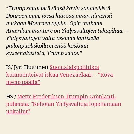
”Trump sanoi pitävänsä kovin sanaleikistä
Donroen oppi, jossa hän saa oman nimensä
mukaan Monroen oppiin. Opin mukaan
Amerikan mantere on Yhdysvaltojen takapihaa. –
Yhdysvaltojen valta-asemaa läntisellä
pallonpuoliskolla ei enää koskaan
kyseenalaisteta, Trump sanoi.”
IS/ Jyri Huttunen
Suomalais­poliitikot
kommentoivat iskua Venezuelaan – ”Kova
meno päällä”
HS /
Mette Frederiksen Trumpin Grönlanti-
puheista: ”Kehotan Yhdysvaltoja lopettamaan
uhkailut”