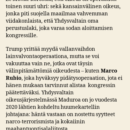
toinen suuri uhri: sekä kansainvälinen oikeus,
jonka piti suojella maailmaa vahvemman
viidakonlaista, että Yhdysvaltain oma
perustuslaki, joka varaa sodan aloittamisen
kongressille.
Trump yrittää myydä vallanvaihdon
lainvalvontaoperaationa, mutta se voi
vakuuttaa vain ne, jotka ovat täysin
välinpitämättömiä oikeudesta – kuten
Marco
Rubio
, joka hyväksyy pidätysoperaation, jota ei
hänen mukaan tarvinnut alistaa kongressin
päätettäväksi. Yhdysvaltain
oikeusjärjestelmässä Maduroa on jo vuodesta
2020 lähtien kohdeltu huumekartellin
johtajana: häntä vastaan on nostettu syytteet
narco‑terrorismista ja kokaiinin
maahantuontisalaliitosta.