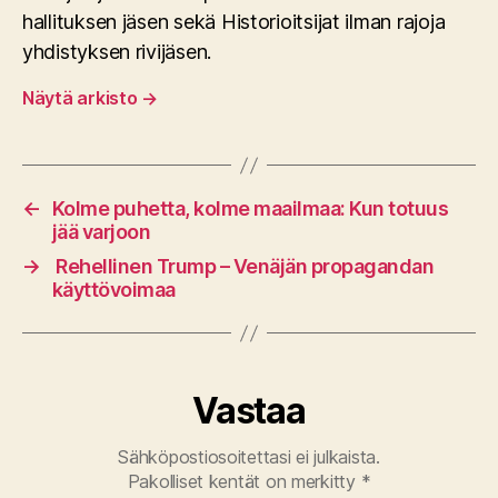
hallituksen jäsen sekä Historioitsijat ilman rajoja
yhdistyksen rivijäsen.
Näytä arkisto
→
←
Kolme puhetta, kolme maailmaa: Kun totuus
jää varjoon
→
Rehellinen Trump – Venäjän propagandan
käyttövoimaa
Vastaa
Sähköpostiosoitettasi ei julkaista.
Pakolliset kentät on merkitty
*