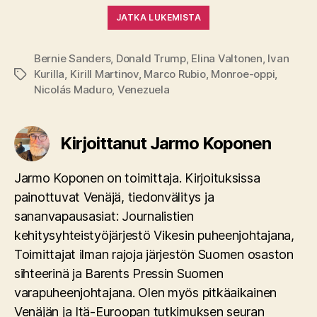
JATKA LUKEMISTA
Bernie Sanders
,
Donald Trump
,
Elina Valtonen
,
Ivan
Kurilla
,
Kirill Martinov
,
Marco Rubio
,
Monroe-oppi
,
Avainsanat
Nicolás Maduro
,
Venezuela
Kirjoittanut Jarmo Koponen
Jarmo Koponen on toimittaja. Kirjoituksissa
painottuvat Venäjä, tiedonvälitys ja
sananvapausasiat: Journalistien
kehitysyhteistyöjärjestö Vikesin puheenjohtajana,
Toimittajat ilman rajoja järjestön Suomen osaston
sihteerinä ja Barents Pressin Suomen
varapuheenjohtajana. Olen myös pitkäaikainen
Venäjän ja Itä-Euroopan tutkimuksen seuran