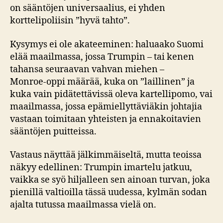
on sääntöjen universaalius, ei yhden
korttelipoliisin ”hyvä tahto”.
Kysymys ei ole akateeminen: haluaako Suomi
elää maailmassa, jossa Trumpin – tai kenen
tahansa seuraavan vahvan miehen –
Monroe‑oppi määrää, kuka on ”laillinen” ja
kuka vain pidätettävissä oleva kartellipomo, vai
maailmassa, jossa epämiellyttäviäkin johtajia
vastaan toimitaan yhteisten ja ennakoitavien
sääntöjen puitteissa.
Vastaus näyttää jälkimmäiseltä, mutta teoissa
näkyy edellinen: Trumpin imartelu jatkuu,
vaikka se syö hiljalleen sen ainoan turvan, joka
pienillä valtioilla tässä uudessa, kylmän sodan
ajalta tutussa maailmassa vielä on.