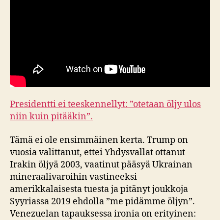
Presidentti ei teeskennellyt: ”otetaan öljy ulos
niin kuin pitääkin”.
Tämä ei ole ensimmäinen kerta. Trump on
vuosia valittanut, ettei Yhdysvallat ottanut
Irakin öljyä 2003, vaatinut pääsyä Ukrainan
mineraalivaroihin vastineeksi
amerikkalaisesta tuesta ja pitänyt joukkoja
Syyriassa 2019 ehdolla ”me pidämme öljyn”.
Venezuelan tapauksessa ironia on erityinen: