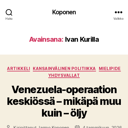
Koponen
Haku
Valikko
Avainsana:
Ivan Kurilla
Kategoriat
ARTIKKELI
KANSAINVÄLINEN POLITIIKKA
MIELIPIDE
YHDYSVALLAT
Venezuela-operaation
keskiössä – mikäpä muu
kuin – öljy
Kirjoittanut
Jarmo Koponen
4 tammikuun, 2026
Kirjoittaja
Julkaisupäivämäärä