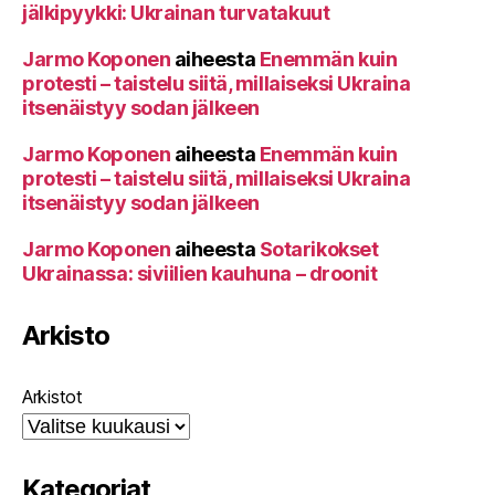
jälkipyykki: Ukrainan turvatakuut
Jarmo Koponen
aiheesta
Enemmän kuin
protesti – taistelu siitä, millaiseksi Ukraina
itsenäistyy sodan jälkeen
Jarmo Koponen
aiheesta
Enemmän kuin
protesti – taistelu siitä, millaiseksi Ukraina
itsenäistyy sodan jälkeen
Jarmo Koponen
aiheesta
Sotarikokset
Ukrainassa: siviilien kauhuna – droonit
Arkisto
Arkistot
Kategoriat