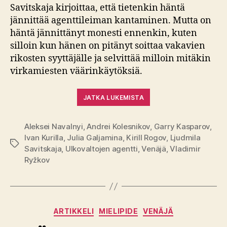
Savitskaja kirjoittaa, että tietenkin häntä
jännittää agenttileiman kantaminen. Mutta on
häntä jännittänyt monesti ennenkin, kuten
silloin kun hänen on pitänyt soittaa vakavien
rikosten syyttäjälle ja selvittää milloin mitäkin
virkamiesten väärinkäytöksiä.
JATKA LUKEMISTA
Aleksei Navalnyi
,
Andrei Kolesnikov
,
Garry Kasparov
,
Ivan Kurilla
,
Julia Galjamina
,
Kirill Rogov
,
Ljudmila
Avainsanat
Savitskaja
,
Ulkovaltojen agentti
,
Venäjä
,
Vladimir
Ryžkov
Kategoriat
ARTIKKELI
MIELIPIDE
VENÄJÄ