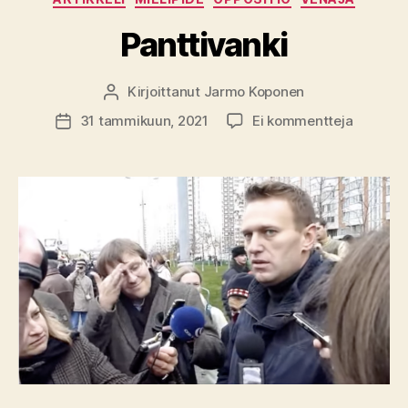
Panttivanki
Kirjoittanut
Jarmo Koponen
Kirjoittaja
artikkeli
31 tammikuun, 2021
Ei kommentteja
Julkaisupäivämäärä
Panttiva