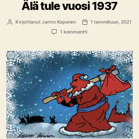
Älä tule vuosi 1937
Kirjoittanut
Jarmo Koponen
1 tammikuun, 2021
Kirjoittaja
Julkaisupäivämäärä
artikkeliin
1 kommentti
Älä
tule
vuosi
1937