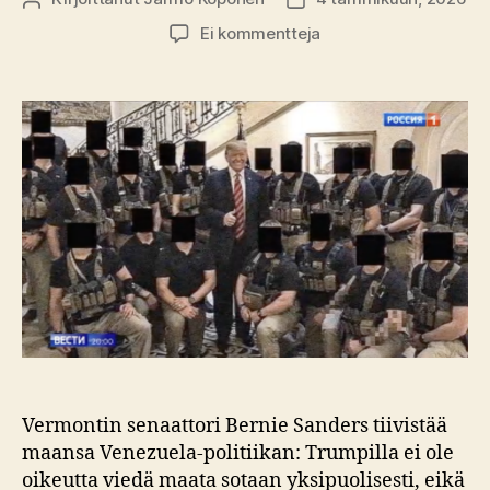
artikkeliin
Ei kommentteja
Venezuela-
operaation
keskiössä
–
mikäpä
muu
kuin
–
öljy
Vermontin senaattori Bernie Sanders tiivistää
maansa Venezuela-politiikan: Trumpilla ei ole
oikeutta viedä maata sotaan yksipuolisesti, eikä