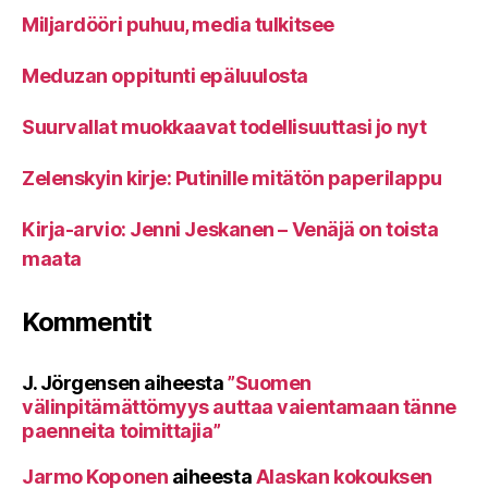
Miljardööri puhuu, media tulkitsee
Meduzan oppitunti epäluulosta
Suurvallat muokkaavat todellisuuttasi jo nyt
Zelenskyin kirje: Putinille mitätön paperilappu
Kirja-arvio: Jenni Jeskanen – Venäjä on toista
maata
Kommentit
J. Jörgensen
aiheesta
”Suomen
välinpitämättömyys auttaa vaientamaan tänne
paenneita toimittajia”
Jarmo Koponen
aiheesta
Alaskan kokouksen