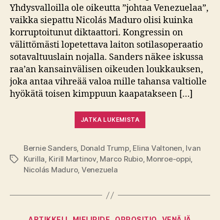
Yhdysvalloilla ole oikeutta ”johtaa Venezuelaa”,
vaikka siepattu Nicolás Maduro olisi kuinka
korruptoitunut diktaattori. Kongressin on
välittömästi lopetettava laiton sotilasoperaatio
sotavaltuuslain nojalla. Sanders näkee iskussa
raa’an kansainvälisen oikeuden loukkauksen,
joka antaa vihreää valoa mille tahansa valtiolle
hyökätä toisen kimppuun kaapatakseen […]
JATKA LUKEMISTA
Bernie Sanders
,
Donald Trump
,
Elina Valtonen
,
Ivan
Kurilla
,
Kirill Martinov
,
Marco Rubio
,
Monroe-oppi
,
Avainsanat
Nicolás Maduro
,
Venezuela
Kategoriat
ARTIKKELI
MIELIPIDE
OPPOSITIO
VENÄJÄ