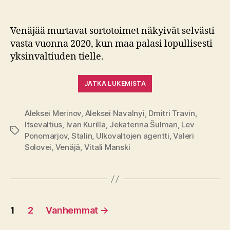
Venäjää murtavat sortotoimet näkyivät selvästi
vasta vuonna 2020, kun maa palasi lopullisesti
yksinvaltiuden tielle.
JATKA LUKEMISTA
Aleksei Merinov
,
Aleksei Navalnyi
,
Dmitri Travin
,
Itsevaltius
,
Ivan Kurilla
,
Jekaterina Šulman
,
Lev
Avainsanat
Ponomarjov
,
Stalin
,
Ulkovaltojen agentti
,
Valeri
Solovei
,
Venäjä
,
Vitali Manski
Artikkelien
1
2
Vanhemmat
→
sivutus