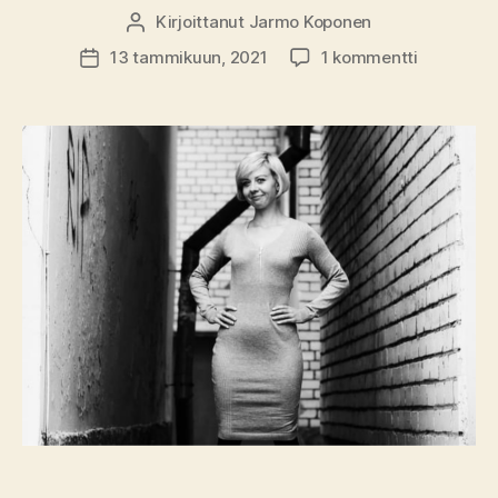
Kirjoittanut
Jarmo Koponen
Kirjoittaja
artikkeliin
13 tammikuun, 2021
1 kommentti
Julkaisupäivämäärä
Puhdistus
2021