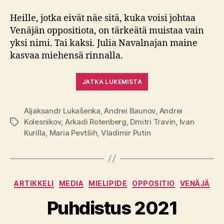
Heille, jotka eivät näe sitä, kuka voisi johtaa
Venäjän oppositiota, on tärkeätä muistaa vain
yksi nimi. Tai kaksi. Julia Navalnajan maine
kasvaa miehensä rinnalla.
JATKA LUKEMISTA
Aljaksandr Lukašenka
,
Andrei Baunov
,
Andrei
Kolesnikov
,
Arkadi Rotenberg
,
Dmitri Travin
,
Ivan
Avainsanat
Kurilla
,
Maria Pevtših
,
Vladimir Putin
Kategoriat
ARTIKKELI
MEDIA
MIELIPIDE
OPPOSITIO
VENÄJÄ
Puhdistus 2021