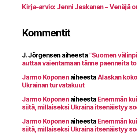
Kirja-arvio: Jenni Jeskanen – Venäjä o
Kommentit
J. Jörgensen
aiheesta
”Suomen välinp
auttaa vaientamaan tänne paenneita toi
Jarmo Koponen
aiheesta
Alaskan koko
Ukrainan turvatakuut
Jarmo Koponen
aiheesta
Enemmän kuin 
siitä, millaiseksi Ukraina itsenäistyy s
Jarmo Koponen
aiheesta
Enemmän kuin 
siitä, millaiseksi Ukraina itsenäistyy s