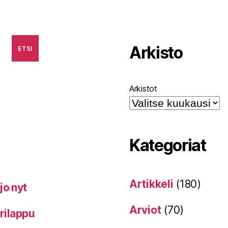
Arkisto
ETSI
Arkistot
Kategoriat
Artikkeli
(180)
jo nyt
Arviot
(70)
erilappu