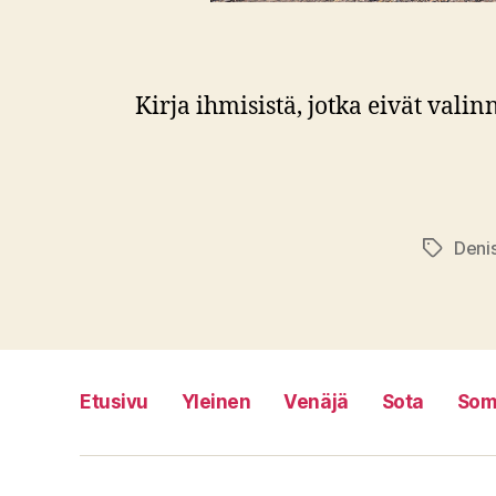
Kirja ihmisistä, jotka eivät vali
Deni
Avainsan
Etusivu
Yleinen
Venäjä
Sota
Som