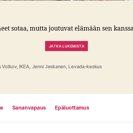
nneet sotaa, mutta joutuvat elämään sen kanss
JATKA LUKEMISTA
s Volkov
,
IKEA
,
Jenni Jeskanen
,
Levada-keskus
at
e
Sananvapaus
Epäluottamus