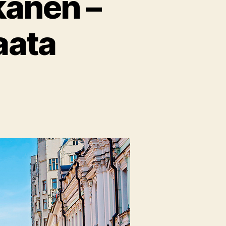
kanen –
aata