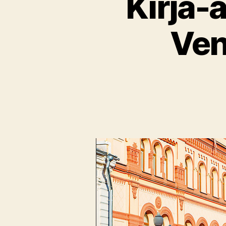
Kirja-
Ven