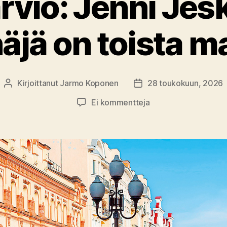
arvio: Jenni Jes
äjä on toista m
Kirjoittanut
Jarmo Koponen
28 toukokuun, 2026
Kirjoittaja
Julkaisupäivämäärä
artikkeliin
Ei kommentteja
Kirja-
arvio:
Jenni
Jeskanen
–
Venäjä
on
toista
maata