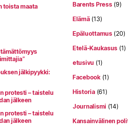
Barents Press
(9)
n toista maata
Elämä
(13)
Epäluottamus
(20)
Etelä-Kaukasus
(1)
itämättömyys
mittajia”
etusivu
(1)
uksen jälkipyykki:
Facebook
(1)
Historia
(61)
protesti – taistelu
odan jälkeen
Journalismi
(14)
protesti – taistelu
odan jälkeen
Kansainvälinen poli