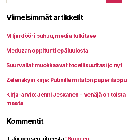
Viimeisimmät artikkelit
Miljardööri puhuu, media tulkitsee
Meduzan oppitunti epäluulosta
Suurvallat muokkaavat todellisuuttasi jo nyt
Zelenskyin kirje: Putinille mitätön paperilappu
Kirja-arvio: Jenni Jeskanen – Venäjä on toista
maata
Kommentit
J. Jörgensen
aiheesta
”Suomen