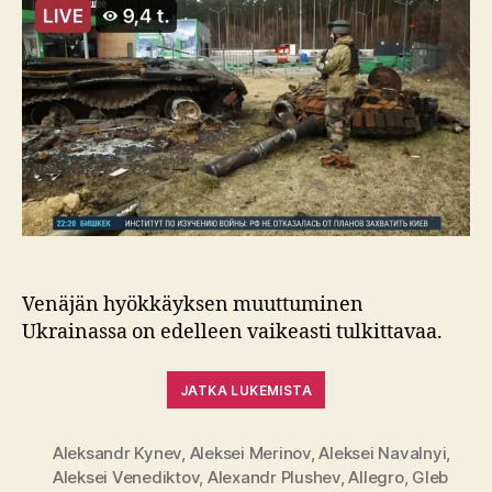
Venäjän hyökkäyksen muuttuminen
Ukrainassa on edelleen vaikeasti tulkittavaa.
JATKA LUKEMISTA
Aleksandr Kynev
,
Aleksei Merinov
,
Aleksei Navalnyi
,
Aleksei Venediktov
,
Alexandr Plushev
,
Allegro
,
Gleb