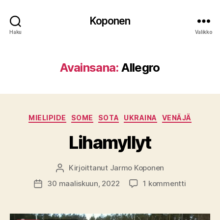
Koponen
Haku
Valikko
Avainsana:
Allegro
Kategoriat
MIELIPIDE
SOME
SOTA
UKRAINA
VENÄJÄ
Lihamyllyt
Kirjoittanut
Jarmo Koponen
Kirjoittaja
artikkeliin
30 maaliskuun, 2022
1 kommentti
Julkaisupäivämäärä
Lihamylly