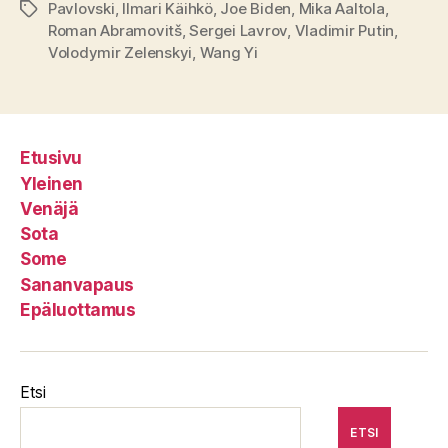
Pavlovski
,
Ilmari Käihkö
,
Joe Biden
,
Mika Aaltola
,
Avainsanat
Roman Abramovitš
,
Sergei Lavrov
,
Vladimir Putin
,
Volodymir Zelenskyi
,
Wang Yi
Etusivu
Yleinen
Venäjä
Sota
Some
Sananvapaus
Epäluottamus
Etsi
ETSI