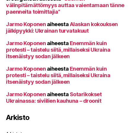
välinpitämättömyys auttaa vaientamaan tänne
paenneita toimittajia”
Jarmo Koponen
aiheesta
Alaskan kokouksen
jälkipyykki: Ukrainan turvatakuut
Jarmo Koponen
aiheesta
Enemmän kuin
protesti – taistelu siitä, millaiseksi Ukraina
itsenäistyy sodan jälkeen
Jarmo Koponen
aiheesta
Enemmän kuin
protesti – taistelu siitä, millaiseksi Ukraina
itsenäistyy sodan jälkeen
Jarmo Koponen
aiheesta
Sotarikokset
Ukrainassa: siviilien kauhuna – droonit
Arkisto