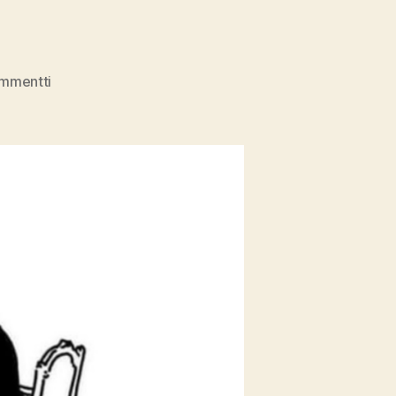
artikkeliin
ommentti
Sotilasleiri