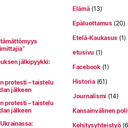
Elämä
(13)
Epäluottamus
(20)
Etelä-Kaukasus
(1)
itämättömyys
mittajia”
etusivu
(1)
uksen jälkipyykki:
Facebook
(1)
Historia
(61)
protesti – taistelu
odan jälkeen
Journalismi
(14)
protesti – taistelu
odan jälkeen
Kansainvälinen poli
 Ukrainassa:
Kehitysyhteistyö
(6