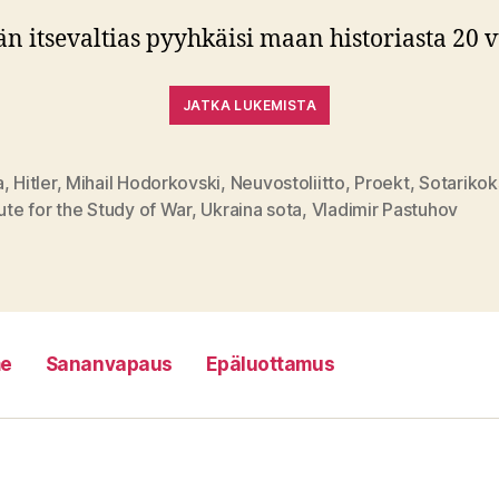
itsevaltias pyyhkäisi maan historiasta 20 v
JATKA LUKEMISTA
a
,
Hitler
,
Mihail Hodorkovski
,
Neuvostoliitto
,
Proekt
,
Sotarikok
at
tute for the Study of War
,
Ukraina sota
,
Vladimir Pastuhov
e
Sananvapaus
Epäluottamus