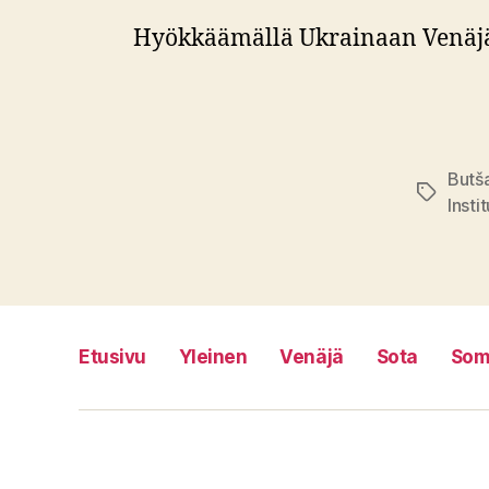
Hyökkäämällä Ukrainaan Venäjän 
Butš
Avainsan
Insti
Etusivu
Yleinen
Venäjä
Sota
Som