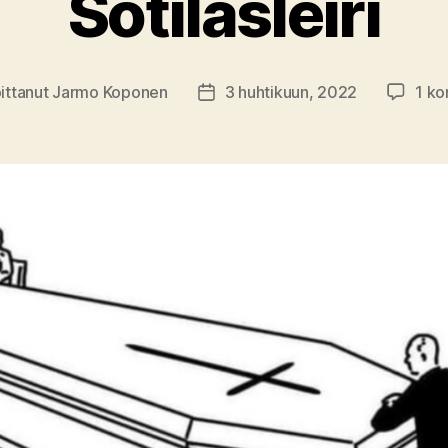
Sotilasleiri
oittanut
Jarmo Koponen
3 huhtikuun, 2022
1 k
aja
Julkaisupäivämäärä