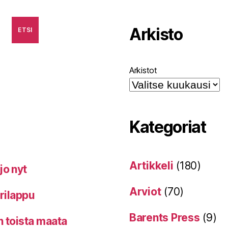
Arkisto
ETSI
Arkistot
Kategoriat
Artikkeli
(180)
jo nyt
Arviot
(70)
erilappu
Barents Press
(9)
n toista maata