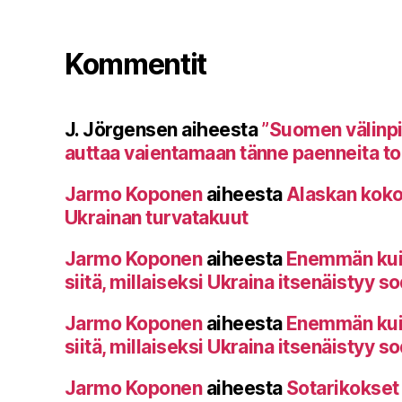
Kommentit
J. Jörgensen
aiheesta
”Suomen välinp
auttaa vaientamaan tänne paenneita toi
Jarmo Koponen
aiheesta
Alaskan koko
Ukrainan turvatakuut
Jarmo Koponen
aiheesta
Enemmän kuin 
siitä, millaiseksi Ukraina itsenäistyy s
Jarmo Koponen
aiheesta
Enemmän kuin 
siitä, millaiseksi Ukraina itsenäistyy s
Jarmo Koponen
aiheesta
Sotarikokset