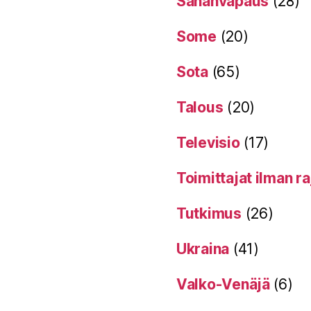
Sananvapaus
(28)
Some
(20)
Sota
(65)
Talous
(20)
Televisio
(17)
Toimittajat ilman ra
Tutkimus
(26)
Ukraina
(41)
Valko-Venäjä
(6)