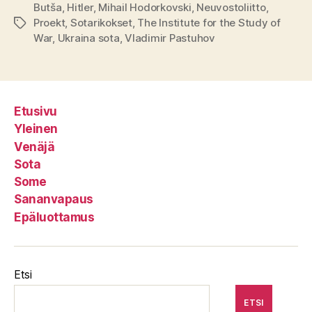
Butša
,
Hitler
,
Mihail Hodorkovski
,
Neuvostoliitto
,
Proekt
,
Sotarikokset
,
The Institute for the Study of
Avainsanat
War
,
Ukraina sota
,
Vladimir Pastuhov
Etusivu
Yleinen
Venäjä
Sota
Some
Sananvapaus
Epäluottamus
Etsi
ETSI