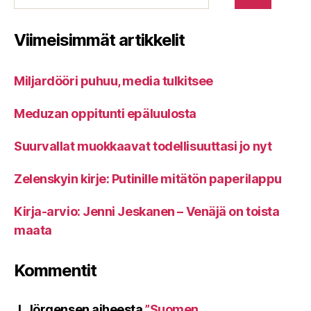
Viimeisimmät artikkelit
Miljardööri puhuu, media tulkitsee
Meduzan oppitunti epäluulosta
Suurvallat muokkaavat todellisuuttasi jo nyt
Zelenskyin kirje: Putinille mitätön paperilappu
Kirja-arvio: Jenni Jeskanen – Venäjä on toista
maata
Kommentit
J. Jörgensen
aiheesta
”Suomen