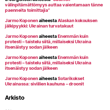
välinpitämättömyys auttaa vaientamaan tänne
paenneita toimittajia”
Jarmo Koponen
aiheesta
Alaskan kokouksen
jälkipyykki: Ukrainan turvatakuut
Jarmo Koponen
aiheesta
Enemmän kuin
protesti – taistelu siitä, millaiseksi Ukraina
itsenäistyy sodan jälkeen
Jarmo Koponen
aiheesta
Enemmän kuin
protesti – taistelu siitä, millaiseksi Ukraina
itsenäistyy sodan jälkeen
Jarmo Koponen
aiheesta
Sotarikokset
Ukrainassa: siviilien kauhuna – droonit
Arkisto