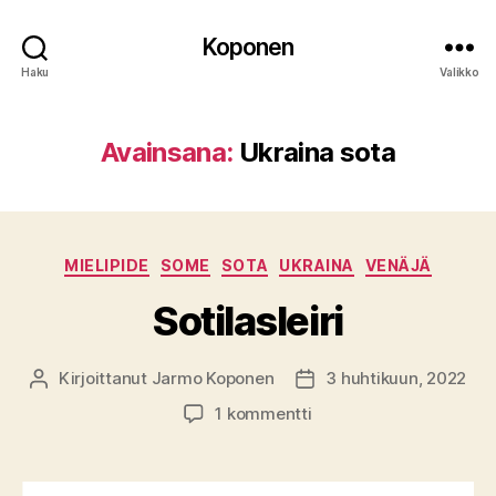
Koponen
Haku
Valikko
Avainsana:
Ukraina sota
Kategoriat
MIELIPIDE
SOME
SOTA
UKRAINA
VENÄJÄ
Sotilasleiri
Kirjoittanut
Jarmo Koponen
3 huhtikuun, 2022
Kirjoittaja
Julkaisupäivämäärä
artikkeliin
1 kommentti
Sotilasleiri