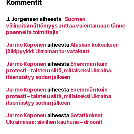
Kommentit
J. Jörgensen
aiheesta
”Suomen
välinpitämättömyys auttaa vaientamaan tänne
paenneita toimittajia”
Jarmo Koponen
aiheesta
Alaskan kokouksen
jälkipyykki: Ukrainan turvatakuut
Jarmo Koponen
aiheesta
Enemmän kuin
protesti – taistelu siitä, millaiseksi Ukraina
itsenäistyy sodan jälkeen
Jarmo Koponen
aiheesta
Enemmän kuin
protesti – taistelu siitä, millaiseksi Ukraina
itsenäistyy sodan jälkeen
Jarmo Koponen
aiheesta
Sotarikokset
Ukrainassa: siviilien kauhuna – droonit