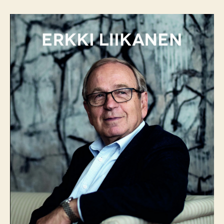
arvio:
Erkki
Liikanen
–
Komissaari