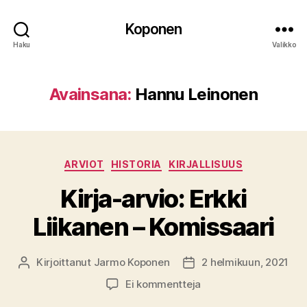
Koponen
Haku
Valikko
Avainsana:
Hannu Leinonen
Kategoriat
ARVIOT
HISTORIA
KIRJALLISUUS
Kirja-arvio: Erkki
Liikanen – Komissaari
Kirjoittanut
Jarmo Koponen
2 helmikuun, 2021
Kirjoittaja
Julkaisupäivämäärä
artikkeliin
Ei kommentteja
Kirja-