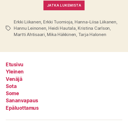
JATKA LUKEMISTA
Erkki Liikanen
,
Erkki Tuomioja
,
Hanna-Liisa Liikanen
,
Hannu Leinonen
,
Heidi Hautala
,
Kristina Carlson
,
Avainsanat
Martti Ahtisaari
,
Mika Häkkinen
,
Tarja Halonen
Etusivu
Yleinen
Venäjä
Sota
Some
Sananvapaus
Epäluottamus