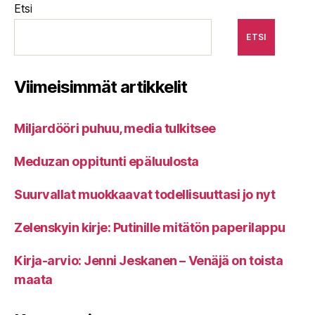
Etsi
ETSI
Viimeisimmät artikkelit
Miljardööri puhuu, media tulkitsee
Meduzan oppitunti epäluulosta
Suurvallat muokkaavat todellisuuttasi jo nyt
Zelenskyin kirje: Putinille mitätön paperilappu
Kirja-arvio: Jenni Jeskanen – Venäjä on toista
maata