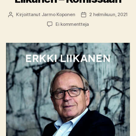
Kirjoittanut
Jarmo Koponen
2 helmikuun, 2021
Kirjoittaja
Julkaisupäivämäärä
artikkeliin
Ei kommentteja
Kirja-
arvio:
Erkki
Liikanen
–
Komissaari