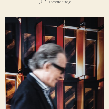
artikkeliin
Ei kommentteja
Kirja-
arvio:
Petri
Tuomi-
Nikula
–
Erilaista
diplomatiaa