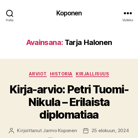
Koponen
Haku
Valikko
Avainsana:
Tarja Halonen
Kategoriat
ARVIOT
HISTORIA
KIRJALLISUUS
Kirja-arvio: Petri Tuomi-
Nikula – Erilaista
diplomatiaa
Kirjoittanut
Jarmo Koponen
25 elokuun, 2024
Kirjoittaja
Julkaisupäivämäärä