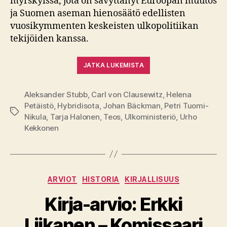
myrskyissä, jota on sävyttänyt Euroopan muutos
ja Suomen aseman hienosäätö edellisten
vuosikymmenten keskeisten ulkopolitiikan
tekijöiden kanssa.
JATKA LUKEMISTA
Aleksander Stubb
,
Carl von Clausewitz
,
Helena
Petäistö
,
Hybridisota
,
Johan Bäckman
,
Petri Tuomi-
Avainsanat
Nikula
,
Tarja Halonen
,
Teos
,
Ulkoministeriö
,
Urho
Kekkonen
Kategoriat
ARVIOT
HISTORIA
KIRJALLISUUS
Kirja-arvio: Erkki
Liikanen – Komissaari