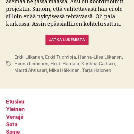
asemaa neljässä maassa. Assi oli koordinoinut
projektin. Sanoin, että valitettavasti hän ei ole
silloin enää nykyisessä tehtävässä. Oli pala
kurkussa. Assin epäasiallinen kohtelu sattuu.
JATKA LUKEMISTA
Erkki Liikanen
,
Erkki Tuomioja
,
Hanna-Liisa Liikanen
,
Hannu Leinonen
,
Heidi Hautala
,
Kristina Carlson
,
Avainsanat
Martti Ahtisaari
,
Mika Häkkinen
,
Tarja Halonen
Etusivu
Yleinen
Venäjä
Sota
Some