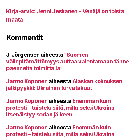
Kirja-arvio: Jenni Jeskanen – Venäjä on toista
maata
Kommentit
J. Jörgensen
aiheesta
”Suomen
välinpitämättömyys auttaa vaientamaan tänne
paenneita toimittajia”
Jarmo Koponen
aiheesta
Alaskan kokouksen
jälkipyykki: Ukrainan turvatakuut
Jarmo Koponen
aiheesta
Enemmän kuin
protesti – taistelu siitä, millaiseksi Ukraina
itsenäistyy sodan jälkeen
Jarmo Koponen
aiheesta
Enemmän kuin
protesti – taistelu siitä, millaiseksi Ukraina