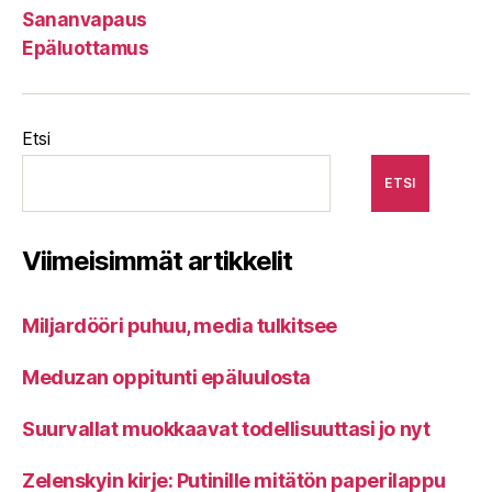
Sananvapaus
Epäluottamus
Etsi
ETSI
Viimeisimmät artikkelit
Miljardööri puhuu, media tulkitsee
Meduzan oppitunti epäluulosta
Suurvallat muokkaavat todellisuuttasi jo nyt
Zelenskyin kirje: Putinille mitätön paperilappu