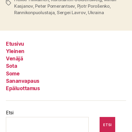
Avainsanat
Kasjanov
,
Peter Pomerantsev
,
Pjotr Porošenko
,
Rannikonpuolustaja
,
Sergei Lavrov
,
Ukraina
Etusivu
Yleinen
Venäjä
Sota
Some
Sananvapaus
Epäluottamus
Etsi
ETSI