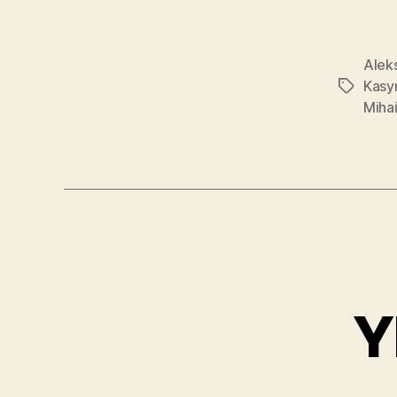
Alek
Kasy
Avainsan
Mihai
Y