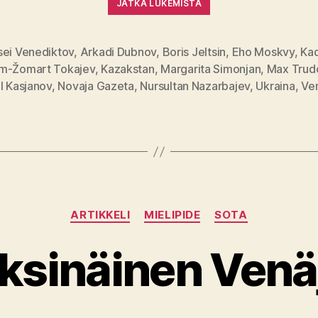
JATKA LUKEMISTA
sei Venediktov
,
Arkadi Dubnov
,
Boris Jeltsin
,
Eho Moskvy
,
Kad
m-Žomart Tokajev
,
Kazakstan
,
Margarita Simonjan
,
Max Trud
at
l Kasjanov
,
Novaja Gazeta
,
Nursultan Nazarbajev
,
Ukraina
,
Ve
Kategoriat
ARTIKKELI
MIELIPIDE
SOTA
ksinäinen Venä