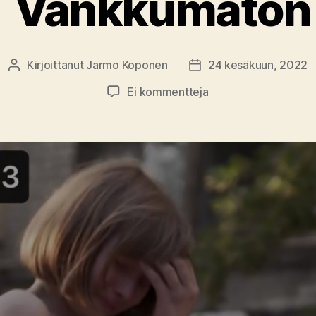
Vankkumaton
Kirjoittanut
Jarmo Koponen
24 kesäkuun, 2022
Kirjoittaja
Julkaisupäivämäärä
artikkeliin
Ei kommentteja
Vankkumaton