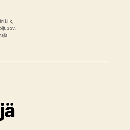
ri Liik
,
oljubov
,
näjä
jä