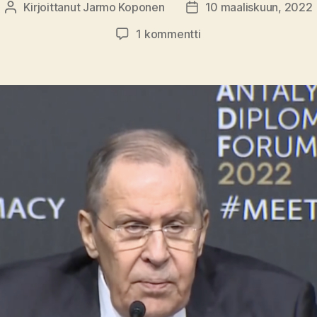
Kirjoittanut
Jarmo Koponen
10 maaliskuun, 2022
Kirjoittaja
Julkaisupäivämäärä
artikkeliin
1 kommentti
Yksinäinen
Venäjä