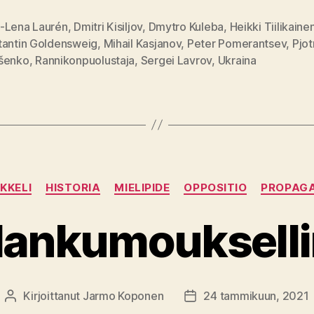
-Lena Laurén
,
Dmitri Kisiljov
,
Dmytro Kuleba
,
Heikki Tiilikaine
tantin Goldensweig
,
Mihail Kasjanov
,
Peter Pomerantsev
,
Pjot
at
šenko
,
Rannikonpuolustaja
,
Sergei Lavrov
,
Ukraina
Kategoriat
KKELI
HISTORIA
MIELIPIDE
OPPOSITIO
PROPAG
lankumouksell
Kirjoittanut
Jarmo Koponen
24 tammikuun, 2021
Kirjoittaja
Julkaisupäivämäärä