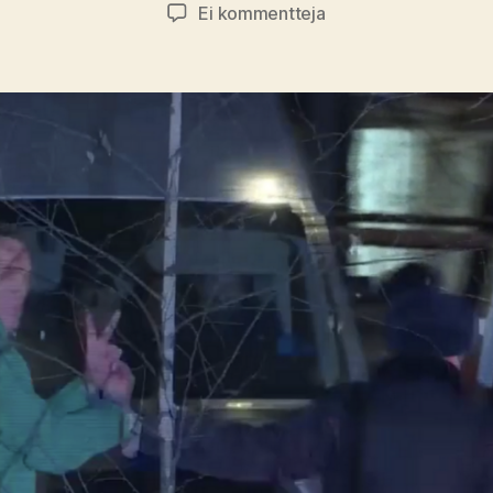
artikkeliin
Ei kommentteja
Vallankumoukselline