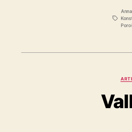
Anna
Kons
Avainsan
Poro
ARTI
Val