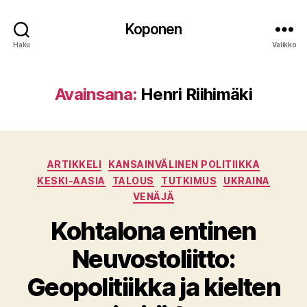
Koponen
Haku
Valikko
Avainsana:
Henri Riihimäki
Kategoriat
ARTIKKELI
KANSAINVÄLINEN POLITIIKKA
KESKI-AASIA
TALOUS
TUTKIMUS
UKRAINA
VENÄJÄ
Kohtalona entinen
Neuvostoliitto:
Geopolitiikka ja kielten