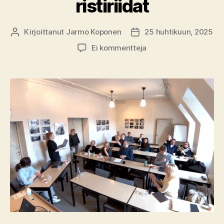
ristiriidat
Kirjoittanut
Jarmo Koponen
25 huhtikuun, 2025
Kirjoittaja
Julkaisupäivämäärä
artikkeliin
Ei kommentteja
Kohtalona
entinen
Neuvostoliitto:
Geopolitiikka
ja
kielten
ristiriidat