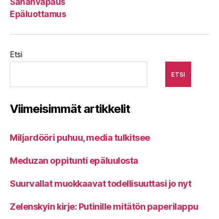
Sananvapaus
Epäluottamus
Etsi
ETSI
Viimeisimmät artikkelit
Miljardööri puhuu, media tulkitsee
Meduzan oppitunti epäluulosta
Suurvallat muokkaavat todellisuuttasi jo nyt
Zelenskyin kirje: Putinille mitätön paperilappu