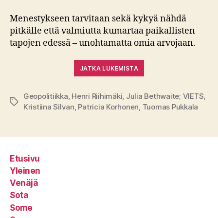
Menestykseen tarvitaan sekä kykyä nähdä
pitkälle että valmiutta kumartaa paikallisten
tapojen edessä – unohtamatta omia arvojaan.
JATKA LUKEMISTA
Geopolitiikka
,
Henri Riihimäki
,
Julia Bethwaite; VIETS
,
Avainsanat
Kristiina Silvan
,
Patricia Korhonen
,
Tuomas Pukkala
Etusivu
Yleinen
Venäjä
Sota
Some