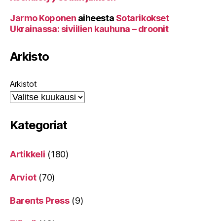
Jarmo Koponen
aiheesta
Sotarikokset
Ukrainassa: siviilien kauhuna – droonit
Arkisto
Arkistot
Kategoriat
Artikkeli
(180)
Arviot
(70)
Barents Press
(9)