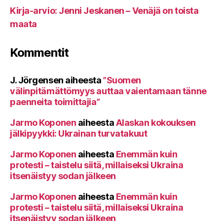
Kirja-arvio: Jenni Jeskanen – Venäjä on toista
maata
Kommentit
J. Jörgensen
aiheesta
”Suomen
välinpitämättömyys auttaa vaientamaan tänne
paenneita toimittajia”
Jarmo Koponen
aiheesta
Alaskan kokouksen
jälkipyykki: Ukrainan turvatakuut
Jarmo Koponen
aiheesta
Enemmän kuin
protesti – taistelu siitä, millaiseksi Ukraina
itsenäistyy sodan jälkeen
Jarmo Koponen
aiheesta
Enemmän kuin
protesti – taistelu siitä, millaiseksi Ukraina
itsenäistyy sodan jälkeen