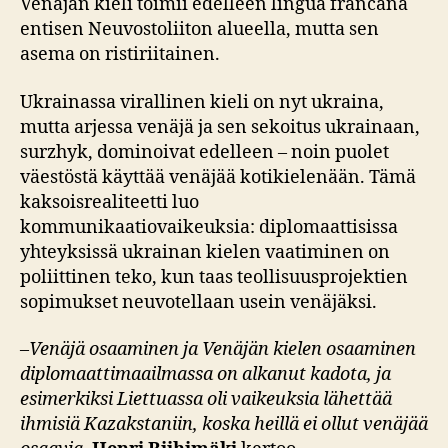
Venäjän kieli toimii edelleen lingua francana
entisen Neuvostoliiton alueella, mutta sen
asema on ristiriitainen.
Ukrainassa virallinen kieli on nyt ukraina,
mutta arjessa venäjä ja sen sekoitus ukrainaan,
surzhyk, dominoivat edelleen – noin puolet
väestöstä käyttää venäjää kotikielenään. Tämä
kaksoisrealiteetti luo
kommunikaatiovaikeuksia: diplomaattisissa
yhteyksissä ukrainan kielen vaatiminen on
poliittinen teko, kun taas teollisuusprojektien
sopimukset neuvotellaan usein venäjäksi.
–
Venäjä osaaminen ja Venäjän kielen osaaminen
diplomaattimaailmassa on alkanut kadota, ja
esimerkiksi Liettuassa oli vaikeuksia lähettää
ihmisiä Kazakstaniin, koska heillä ei ollut venäjää