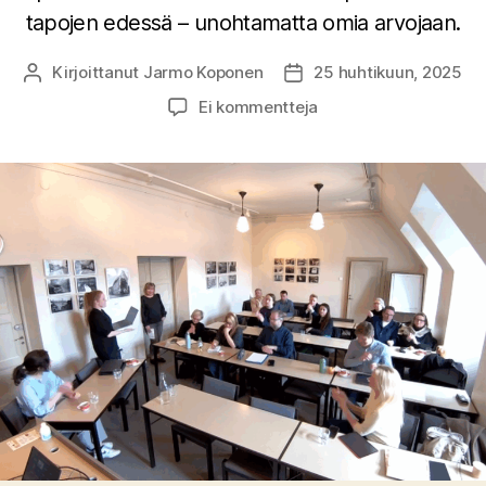
tapojen edessä – unohtamatta omia arvojaan.
Kirjoittanut
Jarmo Koponen
25 huhtikuun, 2025
Kirjoittaja
Julkaisupäivämäärä
artikkeliin
Ei kommentteja
Kohtalona
entinen
Neuvostoliitto:
Geopolitiikka
ja
kielten
ristiriidat