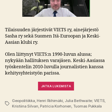
Tilaisuuden järjestivät VIETS ry, ainejärjestö
Sasha ry sekä Suomen Itä-Euroopan ja Keski-
Aasian klubi ry.
Olen liittynyt VIETS:n 1990-luvun alussa;
nykyään hallituksen varajäsen. Keski-Aasiassa
työskentelin 2010-luvulla journalistien kanssa
kehitysyhteistyön parissa.
JATKA LUKEMISTA
Geopolitiikka
,
Henri Riihimäki
,
Julia Bethwaite; VIETS
,
Avainsanat
Kristiina Silvan
,
Patricia Korhonen
,
Tuomas Pukkala