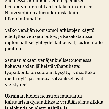
Suomessa vieraiden kielten opetuksen
heikentyminen uhkaa haitata niin entisen
Neuvostoliiton aluetutkimusta kuin
liiketoimintaakin.
Valko-Venäjän Komsomol-arkistojen käyttö
edellyttää venäjän taitoa, ja Kazakstanissa
diplomaattiset yhteydet katkeavat, jos kielitaito
puuttuu.
Samaan aikaan venäjänkieliset Suomessa
kokevat sodan jälkeistä vihapuhetta:
työpaikoilla on suoraan kysytty, ”vihaatteko
meitä nyt”, ja somessa solvaukset ovat
yleistyneet.
Ukrainan kielen nousu on muuttanut
kulttuurista dynamiikkaa: venäläistä musiikkia
ja elokuvia on alettu välttää, ja