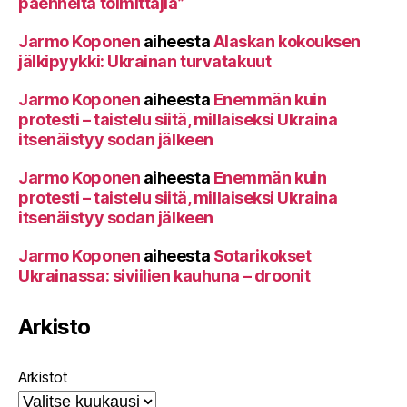
paenneita toimittajia”
Jarmo Koponen
aiheesta
Alaskan kokouksen
jälkipyykki: Ukrainan turvatakuut
Jarmo Koponen
aiheesta
Enemmän kuin
protesti – taistelu siitä, millaiseksi Ukraina
itsenäistyy sodan jälkeen
Jarmo Koponen
aiheesta
Enemmän kuin
protesti – taistelu siitä, millaiseksi Ukraina
itsenäistyy sodan jälkeen
Jarmo Koponen
aiheesta
Sotarikokset
Ukrainassa: siviilien kauhuna – droonit
Arkisto
Arkistot