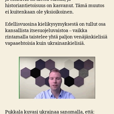
historiantietoisuus on kasvanut. Tämä muutos
ei kuitenkaan ole yksioikoinen.
Edellisvuosina kielikysymyksestä on tullut osa
kansallista itsesuojeluvaistoa – vaikka
rintamalla taistelee yhtä paljon venäjänkielisiä
vapaaehtoisia kuin ukrainankielisiä.
Pukkala kuvasi ukrainaa sanomalla, että: