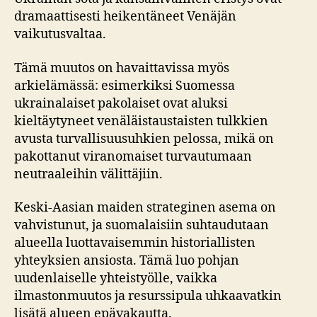
dramaattisesti heikentäneet Venäjän
vaikutusvaltaa.
Tämä muutos on havaittavissa myös
arkielämässä: esimerkiksi Suomessa
ukrainalaiset pakolaiset ovat aluksi
kieltäytyneet venäläistaustaisten tulkkien
avusta turvallisuusuhkien pelossa, mikä on
pakottanut viranomaiset turvautumaan
neutraaleihin välittäjiin.
Keski-Aasian maiden strateginen asema on
vahvistunut, ja suomalaisiin suhtaudutaan
alueella luottavaisemmin historiallisten
yhteyksien ansiosta. Tämä luo pohjan
uudenlaiselle yhteistyölle, vaikka
ilmastonmuutos ja resurssipula uhkaavatkin
lisätä alueen epävakautta.