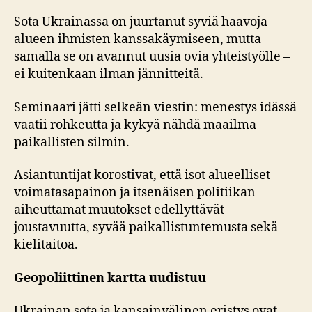
Sota Ukrainassa on juurtanut syviä haavoja
alueen ihmisten kanssakäymiseen, mutta
samalla se on avannut uusia ovia yhteistyölle –
ei kuitenkaan ilman jännitteitä.
Seminaari jätti selkeän viestin: menestys idässä
vaatii rohkeutta ja kykyä nähdä maailma
paikallisten silmin.
Asiantuntijat korostivat, että isot alueelliset
voimatasapainon ja itsenäisen politiikan
aiheuttamat muutokset edellyttävät
joustavuutta, syvää paikallistuntemusta sekä
kielitaitoa.
Geopoliittinen kartta uudistuu
Ukrainan sota ja kansainvälinen eristys ovat