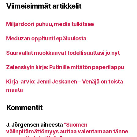
Viimeisimmät artikkelit
Miljardööri puhuu, media tulkitsee
Meduzan oppitunti epäluulosta
Suurvallat muokkaavat todellisuuttasi jo nyt
Zelenskyin kirje: Putinille mitätön paperilappu
Kirja-arvio: Jenni Jeskanen – Venäjä on toista
maata
Kommentit
J. Jörgensen
aiheesta
”Suomen
välinpitämättömyys auttaa vaientamaan tänne