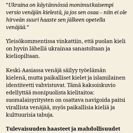
”
Ukraina on käytännössä monimutkaisempi
versio venäjän kielestä, ja jos sen osaa – niin ei ole
hirveän suuri haaste sen jälkeen opetella
venäjää.
”
Yleisökommentissa vinkattiin, että puolan kieli
on hyvin lähellä ukrainaa sanastoltaan ja
kieliopiltaan.
Keski-Aasiassa venäjä säilyy työelämän
kielenä, mutta paikalliset kielet ja islamilainen
identiteetti vahvistuvat. Tämä kaksoiskuvio
edellyttää monipuolista kielitaitoa:
suomalaisyritysten on osattava navigoida paitsi
virallista venäjää, myös paikallisia kieliä ja
kulttuurisia tabuja.
Tulevaisuuden haasteet ja mahdollisuudet