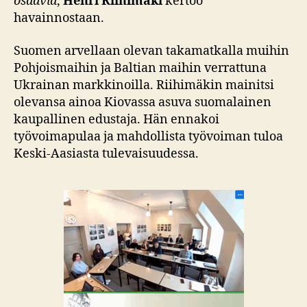
osaavia
,
Henri Riihimäki
kertoo
havainnostaan.
Suomen arvellaan olevan takamatkalla muihin
Pohjoismaihin ja Baltian maihin verrattuna
Ukrainan markkinoilla. Riihimäkin mainitsi
olevansa ainoa Kiovassa asuva suomalainen
kaupallinen edustaja. Hän ennakoi
työvoimapulaa ja mahdollista työvoiman tuloa
Keski-Aasiasta tulevaisuudessa.