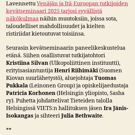
Lavennettu
Venäjän ja Itä-Euroopan tutkijoiden
kevätseminaari 2025 tarjosi syvällistä
näkökulmaa
näihin muutoksiin, joissa sota,
taloudelliset mahdollisuudet ja kielten
ristiriidat kietoutuvat toisiinsa.
Seurasin kevätseminaarin paneelikeskustelua
etänä. Siihen osallistuvat tutkijatohtori
Kristiina Silvan
(Ulkopoliittinen instituutti),
erityisasiantuntija
Henri Riihimäki
(Suomen
Kiovan suurlähetystö), aluejohtaja
Tuomas
Pukkala
(Leinonen Group) ja opiskelijaedustaja
Patricia Korhonen
(Helsingin yliopisto, Sasha
ry). Puhetta johdattelivat Tieteiden talolla
Helsingissä VIETS:n hallituksen jäsen
Ira Jänis-
Isokangas
ja sihteeri
Julia Bethwaite
.
**