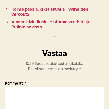
←
Kolme passia, luksushuvila – valheiden
verkosto
→
Vladimir Medinski: Historian vääristelijä
Putinin hovissa
Vastaa
Sähköpostiosoitettasi ei julkaista.
Pakolliset kentät on merkitty
*
Kommentti
*