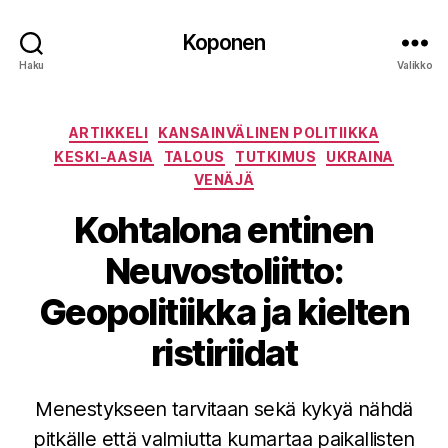
Koponen
Haku
Valikko
Kategoriat
ARTIKKELI
KANSAINVÄLINEN POLITIIKKA
KESKI-AASIA
TALOUS
TUTKIMUS
UKRAINA
VENÄJÄ
Kohtalona entinen
Neuvostoliitto:
Geopolitiikka ja kielten
ristiriidat
Menestykseen tarvitaan sekä kykyä nähdä
pitkälle että valmiutta kumartaa paikallisten