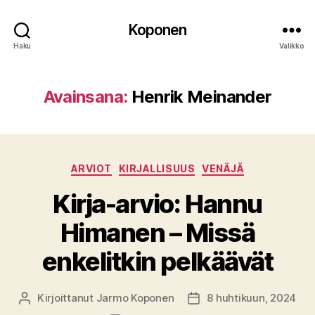
Koponen
Haku
Valikko
Avainsana:
Henrik Meinander
Kategoriat
ARVIOT
KIRJALLISUUS
VENÄJÄ
Kirja-arvio: Hannu
Himanen – Missä
enkelitkin pelkäävät
Kirjoittanut
Jarmo Koponen
8 huhtikuun, 2024
Kirjoittaja
Julkaisupäivämäärä