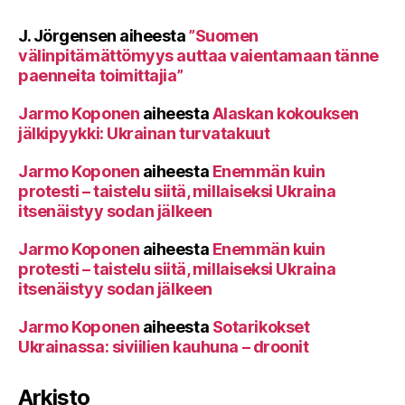
J. Jörgensen
aiheesta
”Suomen
välinpitämättömyys auttaa vaientamaan tänne
paenneita toimittajia”
Jarmo Koponen
aiheesta
Alaskan kokouksen
jälkipyykki: Ukrainan turvatakuut
Jarmo Koponen
aiheesta
Enemmän kuin
protesti – taistelu siitä, millaiseksi Ukraina
itsenäistyy sodan jälkeen
Jarmo Koponen
aiheesta
Enemmän kuin
protesti – taistelu siitä, millaiseksi Ukraina
itsenäistyy sodan jälkeen
Jarmo Koponen
aiheesta
Sotarikokset
Ukrainassa: siviilien kauhuna – droonit
Arkisto