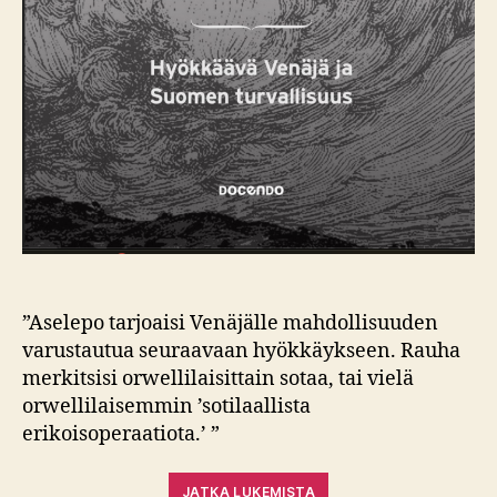
”Aselepo tarjoaisi Venäjälle mahdollisuuden
varustautua seuraavaan hyökkäykseen. Rauha
merkitsisi orwellilaisittain sotaa, tai vielä
orwellilaisemmin ’sotilaallista
erikoisoperaatiota.’ ”
JATKA LUKEMISTA