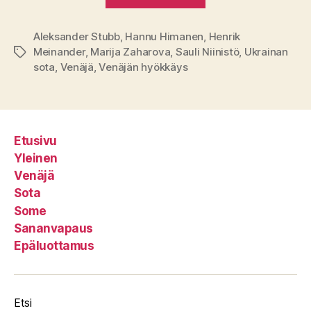
Aleksander Stubb
,
Hannu Himanen
,
Henrik
Meinander
,
Marija Zaharova
,
Sauli Niinistö
,
Ukrainan
Avainsanat
sota
,
Venäjä
,
Venäjän hyökkäys
Etusivu
Yleinen
Venäjä
Sota
Some
Sananvapaus
Epäluottamus
Etsi