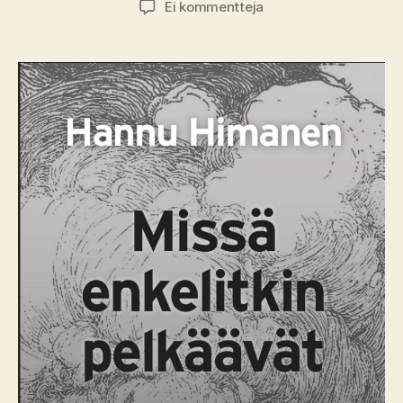
artikkeliin
Ei kommentteja
Kirja-
arvio:
Hannu
Himanen
–
Missä
enkelitkin
pelkäävät